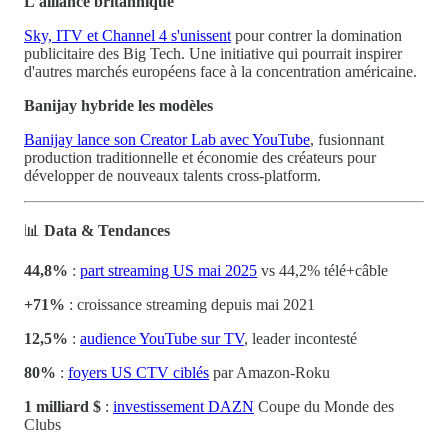
L'alliance britannique
Sky, ITV et Channel 4 s'unissent
pour contrer la domination
publicitaire des Big Tech. Une initiative qui pourrait inspirer
d'autres marchés européens face à la concentration américaine.
Banijay hybride les modèles
Banijay lance son Creator Lab avec YouTube
, fusionnant
production traditionnelle et économie des créateurs pour
développer de nouveaux talents cross-platform.
📊
Data & Tendances
44,8%
:
part streaming US mai 2025
vs 44,2% télé+câble
+71%
: croissance streaming depuis mai 2021
12,5%
:
audience YouTube sur TV
, leader incontesté
80%
:
foyers US CTV ciblés
par Amazon-Roku
1 milliard $
:
investissement DAZN
Coupe du Monde des
Clubs