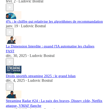
févr. 2
Ludovic Bostral
•
4% : le chiffre qui relativise les algorithmes de recommandation
janv. 19
Ludovic Bostral
•
La Dimension Interdite : quand l'IA automatise les chaînes
FAST
déc. 30, 2025
Ludovic Bostral
•
Droits sportifs streaming 2025 : le grand bilan
déc. 4, 2025
Ludovic Bostral
•
Streaming Radar #24 : La paix des braves, Disney cède, Netflix
attaque, VMAF flanche