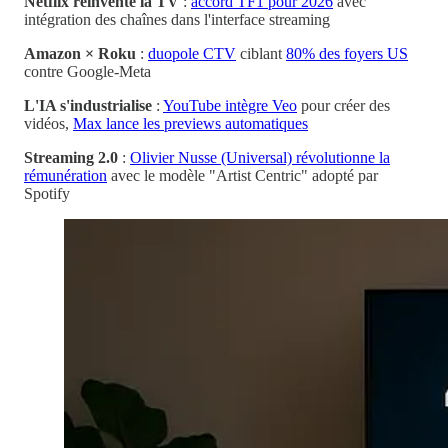
Netflix réinvente la TV
:
accord TF1 pour 2026
avec
intégration des chaînes dans l'interface streaming
Amazon × Roku
:
duopole CTV
ciblant
80% des foyers US
contre Google-Meta
L'IA s'industrialise
:
YouTube intègre Veo
pour créer des
vidéos,
Max lance les previews automatiques
Streaming 2.0
:
Olivier Nusse (Universal) révolutionne la
rémunération
avec le modèle "Artist Centric" adopté par
Spotify