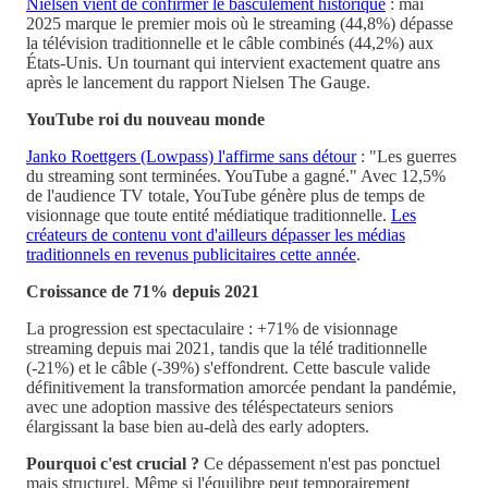
Nielsen vient de confirmer le basculement historique
: mai
2025 marque le premier mois où le streaming (44,8%) dépasse
la télévision traditionnelle et le câble combinés (44,2%) aux
États-Unis. Un tournant qui intervient exactement quatre ans
après le lancement du rapport Nielsen The Gauge.
YouTube roi du nouveau monde
Janko Roettgers (Lowpass) l'affirme sans détour
: "Les guerres
du streaming sont terminées. YouTube a gagné." Avec 12,5%
de l'audience TV totale, YouTube génère plus de temps de
visionnage que toute entité médiatique traditionnelle.
Les
créateurs de contenu vont d'ailleurs dépasser les médias
traditionnels en revenus publicitaires cette année
.
Croissance de 71% depuis 2021
La progression est spectaculaire : +71% de visionnage
streaming depuis mai 2021, tandis que la télé traditionnelle
(-21%) et le câble (-39%) s'effondrent. Cette bascule valide
définitivement la transformation amorcée pendant la pandémie,
avec une adoption massive des téléspectateurs seniors
élargissant la base bien au-delà des early adopters.
Pourquoi c'est crucial ?
Ce dépassement n'est pas ponctuel
mais structurel. Même si l'équilibre peut temporairement