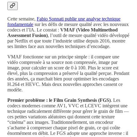
Cette semaine,
Fabio Sonnati publie une analyse technique
fondamentale
sur les défis de mesure qualité avec les nouveaux
codecs et l’IA. Le constat :
VMAF (Video Multimethod
Assessment Fusion)
, l’outil de mesure qualité vidéo développé
par Netflix et que toute l’industrie utilise depuis 2016, montre
ses limites face aux nouvelles techniques d’encodage.
VMAF fonctionne sur un principe simple : il compare une
vidéo compressée à sa source non compressée, image par
image, pour calculer un score de 0 à 100. Plus le score est
élevé, plus la compression a préservé la qualité perçue. Pendant
des années, ça marchait bien pour optimiser les encodages
H.264 et HEVC. Mais deux nouvelles approches cassent ce
modèle.
Premier problème : le Film Grain Synthesis (FGS)
. Les
codecs modernes comme AV1, VVC et LCEVC intègrent une
technique radicalement différente pour gérer le grain de film —
ces petites variations aléatoires qui donnent cette texture
“cinéma” aux images. Traditionnellement, un encodeur
s’acharne à compresser chaque pixel de grain, ce qui coûte
énormément en débit. Le FGS adopte une approche inverse : il