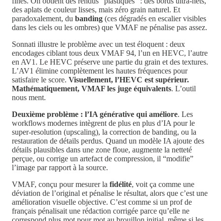
fines. On obtient des rendus “plastiques” : des bords ultra-nets,
des aplats de couleur lisses, mais zéro grain naturel. Et
paradoxalement, du
banding
(ces dégradés en escalier visibles
dans les ciels ou les ombres) que VMAF ne pénalise pas assez.
Sonnati illustre le problème avec un test éloquent : deux
encodages ciblant tous deux VMAF 94, l’un en HEVC, l’autre
en AV1. Le HEVC préserve une partie du grain et des textures.
L’AV1 élimine complètement les hautes fréquences pour
satisfaire le score.
Visuellement, l’HEVC est supérieur.
Mathématiquement, VMAF les juge équivalents
. L’outil
nous ment.
Deuxième problème : l’IA générative qui améliore
. Les
workflows modernes intègrent de plus en plus d’IA pour le
super-resolution (upscaling), la correction de banding, ou la
restauration de détails perdus. Quand un modèle IA ajoute des
détails plausibles dans une zone floue, augmente la netteté
perçue, ou corrige un artefact de compression, il “modifie”
l’image par rapport à la source.
VMAF, conçu pour mesurer la
fidélité
, voit ça comme une
déviation de l’original et pénalise le résultat, alors que c’est une
amélioration visuelle objective. C’est comme si un prof de
français pénalisait une rédaction corrigée parce qu’elle ne
correspond plus mot pour mot au brouillon initial, même si les