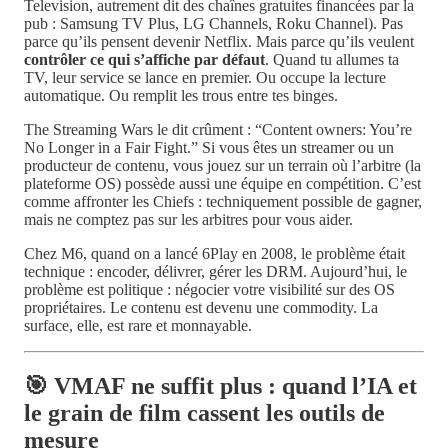
Television, autrement dit des chaînes gratuites financées par la
pub : Samsung TV Plus, LG Channels, Roku Channel). Pas
parce qu’ils pensent devenir Netflix. Mais parce qu’ils veulent
contrôler ce qui s’affiche par défaut
. Quand tu allumes ta
TV, leur service se lance en premier. Ou occupe la lecture
automatique. Ou remplit les trous entre tes binges.
The Streaming Wars le dit crûment : “Content owners: You’re
No Longer in a Fair Fight.” Si vous êtes un streamer ou un
producteur de contenu, vous jouez sur un terrain où l’arbitre (la
plateforme OS) possède aussi une équipe en compétition. C’est
comme affronter les Chiefs : techniquement possible de gagner,
mais ne comptez pas sur les arbitres pour vous aider.
Chez M6, quand on a lancé 6Play en 2008, le problème était
technique : encoder, délivrer, gérer les DRM. Aujourd’hui, le
problème est politique : négocier votre visibilité sur des OS
propriétaires. Le contenu est devenu une commodity. La
surface, elle, est rare et monnayable.
🎯 VMAF ne suffit plus : quand l’IA et
le grain de film cassent les outils de
mesure