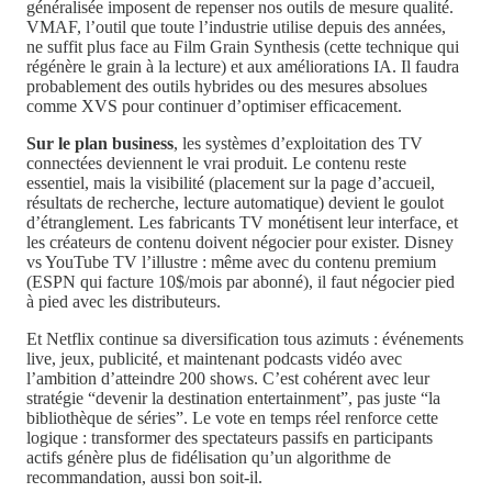
généralisée imposent de repenser nos outils de mesure qualité.
VMAF, l’outil que toute l’industrie utilise depuis des années,
ne suffit plus face au Film Grain Synthesis (cette technique qui
régénère le grain à la lecture) et aux améliorations IA. Il faudra
probablement des outils hybrides ou des mesures absolues
comme XVS pour continuer d’optimiser efficacement.
Sur le plan business
, les systèmes d’exploitation des TV
connectées deviennent le vrai produit. Le contenu reste
essentiel, mais la visibilité (placement sur la page d’accueil,
résultats de recherche, lecture automatique) devient le goulot
d’étranglement. Les fabricants TV monétisent leur interface, et
les créateurs de contenu doivent négocier pour exister. Disney
vs YouTube TV l’illustre : même avec du contenu premium
(ESPN qui facture 10$/mois par abonné), il faut négocier pied
à pied avec les distributeurs.
Et Netflix continue sa diversification tous azimuts : événements
live, jeux, publicité, et maintenant podcasts vidéo avec
l’ambition d’atteindre 200 shows. C’est cohérent avec leur
stratégie “devenir la destination entertainment”, pas juste “la
bibliothèque de séries”. Le vote en temps réel renforce cette
logique : transformer des spectateurs passifs en participants
actifs génère plus de fidélisation qu’un algorithme de
recommandation, aussi bon soit-il.