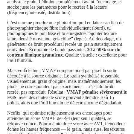
analyse le grain, l’élimine complètement avant l’encodage, et
stocke juste les paramètres pour le recréer à la lecture
(fréquence, intensité, distribution).
C’est comme prendre une photo d’un pull en laine : au lieu de
photographier chaque fibre individuellement (lourd), tu
photographies le pull lisse et tu enregistres “ajouter texture
laine, densité moyenne, gris chiné” (léger). Au décodage, un
générateur de bruit procédural recrée un grain statistiquement
équivalent. Économie de bande passante :
30 à 50% sur du
contenu filmique granuleux
. Qualité visuelle : excellente pour
l’œil humain.
Mais voilà le hic : VMAF compare pixel par pixel la sortie
décodée à la source originale. Le grain synthétisé ressemble
visuellement au grain d’origine, mais mathématiquement, les
pixels ne correspondent pas exactement — c’est du bruit
recréé, pas reproduit. Résultat :
VMAF pénalise sévèrement le
FGS
, avec des chutes de score pouvant atteindre 10 à 15
points, alors que l’œil humain ne détecte aucune dégradation.
Netflix, qui optimise religieusement ses encodages pour
atteindre un score VMAF de ~94 (leur seuil qualité), se
retrouve coincé. Pour maintenir ce score avec AV1, l’encodeur
écrase les hautes fréquences — le grain, mais aussi les textures