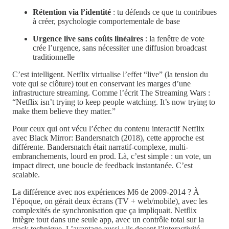
Rétention via l’identité
: tu défends ce que tu contribues
à créer, psychologie comportementale de base
Urgence live sans coûts linéaires
: la fenêtre de vote
crée l’urgence, sans nécessiter une diffusion broadcast
traditionnelle
C’est intelligent. Netflix virtualise l’effet “live” (la tension du
vote qui se clôture) tout en conservant les marges d’une
infrastructure streaming. Comme l’écrit The Streaming Wars :
“Netflix isn’t trying to keep people watching. It’s now trying to
make them believe they matter.”
Pour ceux qui ont vécu l’échec du contenu interactif Netflix
avec Black Mirror: Bandersnatch (2018), cette approche est
différente. Bandersnatch était narratif-complexe, multi-
embranchements, lourd en prod. Là, c’est simple : un vote, un
impact direct, une boucle de feedback instantanée. C’est
scalable.
La différence avec nos expériences M6 de 2009-2014 ? À
l’époque, on gérait deux écrans (TV + web/mobile), avec les
complexités de synchronisation que ça impliquait. Netflix
intègre tout dans une seule app, avec un contrôle total sur la
stack technique. L’avantage aussi : ils dosent l’interactivité.