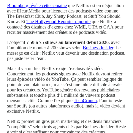
Bloomberg révèle cette semaine
que Netflix est en négociation
avec iHeartMedia pour licencier des podcasts vidéo comme
The Breakfast Club, Jay Shetty Podcast, et Stuff You Should
Know. Et
The Hollywood Reporter rapporte
que Netflix a
contacté des dizaines d’agents chez WME, UTA et CAA pour
recruter massivement des créateurs de podcasts vidéo.
L’objectif ?
50 à 75 shows au lancement début 2026
, avec
l’ambition de monter à 200 shows selon
Business Insider
. Le
message est clair : Netflix veut devenir une destination podcast,
pas juste tester l’eau.
Mais il y a un hic. Netflix exige l’exclusivité vidéo.
Concrètement, les podcasts signés avec Netflix devront retirer
leurs épisodes vidéo de YouTube. Ça peut sembler logique du
point de vue plateforme, mais c’est une pilule difficile à avaler
pour les créateurs. YouTube génère des revenus publicitaires
substantiels et touche plus d’1 milliard de viewers podcast
mensuels actifs. Comme l’explique
TechCrunch
, l’audio reste
sur Spotify (ou autres plateformes audio), mais la vidéo devient
exclusive Netflix.
Netflix promet un gros push marketing et des deals financiers
“compétitifs” selon trois agents cités par Business Insider. Reste
à voir si c’est suffisant pour convaincre des créateurs