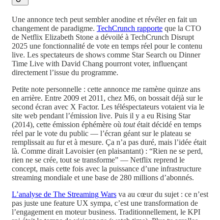
Une annonce tech peut sembler anodine et révéler en fait un
changement de paradigme.
TechCrunch rapporte
que la CTO
de Netflix Elizabeth Stone a dévoilé à TechCrunch Disrupt
2025 une fonctionnalité de vote en temps réel pour le contenu
live. Les spectateurs de shows comme Star Search ou Dinner
Time Live with David Chang pourront voter, influençant
directement l’issue du programme.
Petite note personnelle : cette annonce me ramène quinze ans
en arrière. Entre 2009 et 2011, chez M6, on bossait déjà sur le
second écran avec X Factor. Les téléspectateurs votaient via le
site web pendant l’émission live. Puis il y a eu Rising Star
(2014), cette émission éphémère où
tout
était décidé en temps
réel par le vote du public — l’écran géant sur le plateau se
remplissait au fur et à mesure. Ça n’a pas duré, mais l’idée était
là. Comme dirait Lavoisier (en plaisantant) : “Rien ne se perd,
rien ne se crée, tout se transforme” — Netflix reprend le
concept, mais cette fois avec la puissance d’une infrastructure
streaming mondiale et une base de 280 millions d’abonnés.
L’analyse de The Streaming Wars
va au cœur du sujet : ce n’est
pas juste une feature UX sympa, c’est une transformation de
l’engagement en moteur business. Traditionnellement, le KPI