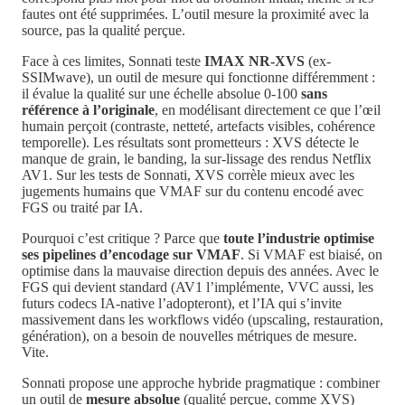
fautes ont été supprimées. L’outil mesure la proximité avec la
source, pas la qualité perçue.
Face à ces limites, Sonnati teste
IMAX NR-XVS
(ex-
SSIMwave), un outil de mesure qui fonctionne différemment :
il évalue la qualité sur une échelle absolue 0-100
sans
référence à l’originale
, en modélisant directement ce que l’œil
humain perçoit (contraste, netteté, artefacts visibles, cohérence
temporelle). Les résultats sont prometteurs : XVS détecte le
manque de grain, le banding, la sur-lissage des rendus Netflix
AV1. Sur les tests de Sonnati, XVS corrèle mieux avec les
jugements humains que VMAF sur du contenu encodé avec
FGS ou traité par IA.
Pourquoi c’est critique ? Parce que
toute l’industrie optimise
ses pipelines d’encodage sur VMAF
. Si VMAF est biaisé, on
optimise dans la mauvaise direction depuis des années. Avec le
FGS qui devient standard (AV1 l’implémente, VVC aussi, les
futurs codecs IA-native l’adopteront), et l’IA qui s’invite
massivement dans les workflows vidéo (upscaling, restauration,
génération), on a besoin de nouvelles métriques de mesure.
Vite.
Sonnati propose une approche hybride pragmatique : combiner
un outil de
mesure absolue
(qualité perçue, comme XVS)