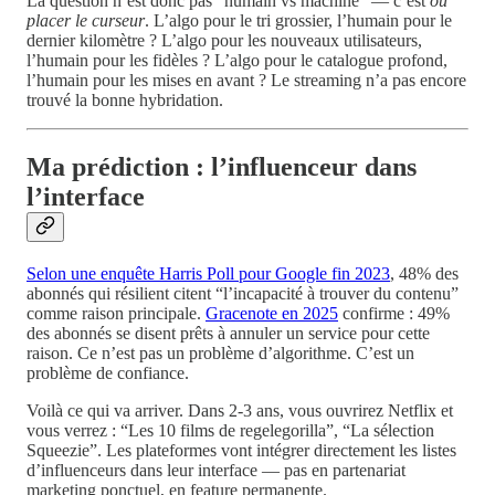
La question n’est donc pas “humain vs machine” — c’est
où
placer le curseur
. L’algo pour le tri grossier, l’humain pour le
dernier kilomètre ? L’algo pour les nouveaux utilisateurs,
l’humain pour les fidèles ? L’algo pour le catalogue profond,
l’humain pour les mises en avant ? Le streaming n’a pas encore
trouvé la bonne hybridation.
Ma prédiction : l’influenceur dans
l’interface
Selon une enquête Harris Poll pour Google fin 2023
, 48% des
abonnés qui résilient citent “l’incapacité à trouver du contenu”
comme raison principale.
Gracenote en 2025
confirme : 49%
des abonnés se disent prêts à annuler un service pour cette
raison. Ce n’est pas un problème d’algorithme. C’est un
problème de confiance.
Voilà ce qui va arriver. Dans 2-3 ans, vous ouvrirez Netflix et
vous verrez : “Les 10 films de regelegorilla”, “La sélection
Squeezie”. Les plateformes vont intégrer directement les listes
d’influenceurs dans leur interface — pas en partenariat
marketing ponctuel, en feature permanente.