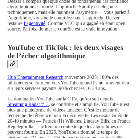
Deezer a compris quelque chose de fondamental : la confiance
algorithmique est morte. L’approche Spotify est élégante
techniquement, mais elle maintient l’asymétrie — vous parlez à
l’algorithme, vous ne le contrôlez pas. L’approche Deezer
restaure
l’agentivité
. Comme VLC qui a gagné en étant open
source. Parfois, donner le contrôle est la vraie innovation.
YouTube et TikTok : les deux visages
de l’échec algorithmique
Hub Entertainment Research
(novembre 2025) : 80% des
utilisateurs se tournent vers YouTube quand ils ne trouvent rien
sur leurs services payants. 90% chez les 16-34 ans.
La domination YouTube sur la CTV, qu’on suit depuis
Streaming Radar #13
, se confirme et s’amplifie. YouTube n’est
plus une plateforme de vidéos amateur. C’est le moteur de
recherche de référence pour la découverte. Les essais vidéo de
20-40 minutes — Patrick (H) Willems, Lindsay Ellis, en France
Regelegorilla — offrent un contexte que les algorithmes ne
peuvent fournir. En 2025, YouTube a dominé le temps de
visionnage TV avec 12,5% de part de marché, contre 7,5%