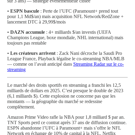
sur 3 ans) — stratégie événementielle ciblée
•
ESPN bascule
: Perte de l’UFC (Paramount+ prend tout
pour 1,1 Md$/an) mais acquisition NFL Network/RedZone +
lancement DTC à 29,99$/mois
•
DAZN accumule
: 4+ milliards $/an investis (UEFA
Champions League, boxe mondiale, NHL international) mais
toujours pas rentable
•
Les créateurs arrivent
: Zack Nani décroche la Saudi Pro
League France, Playback légalise le co-streaming NBA/MLB
— comme on l’avait anticipé dans
Streaming Radar sur le co-
streaming
Le marché des droits sportifs en streaming a franchi les 12,5
milliards de dollars en 2025. C’est presque le double de 2023
(6,1 milliards $). Cette explosion ne concerne pas que les
montants — la géographie du marché se redessine
complètement.
Amazon Prime Video rafle la NBA pour 1,8 milliard $ par an.
TNT Sports perd ce contrat après 37 ans de diffusion continue.
ESPN abandonne l’UFC à Paramount+ mais s’offre le NFL
Network en échange de 10% de capital à la NFL. Netflix