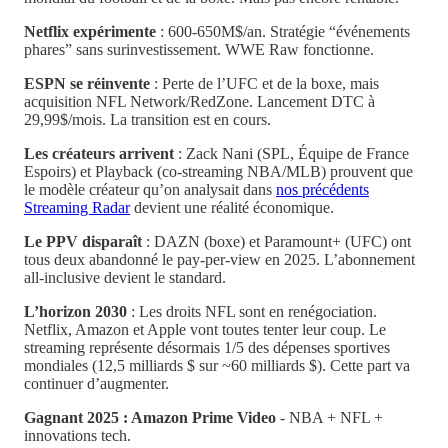
Netflix expérimente
: 600-650M$/an. Stratégie “événements
phares” sans surinvestissement. WWE Raw fonctionne.
ESPN se réinvente
: Perte de l’UFC et de la boxe, mais
acquisition NFL Network/RedZone. Lancement DTC à
29,99$/mois. La transition est en cours.
Les créateurs arrivent
: Zack Nani (SPL, Équipe de France
Espoirs) et Playback (co-streaming NBA/MLB) prouvent que
le modèle créateur qu’on analysait dans
nos précédents
Streaming Radar
devient une réalité économique.
Le PPV disparaît
: DAZN (boxe) et Paramount+ (UFC) ont
tous deux abandonné le pay-per-view en 2025. L’abonnement
all-inclusive devient le standard.
L’horizon 2030
: Les droits NFL sont en renégociation.
Netflix, Amazon et Apple vont toutes tenter leur coup. Le
streaming représente désormais 1/5 des dépenses sportives
mondiales (12,5 milliards $ sur ~60 milliards $). Cette part va
continuer d’augmenter.
Gagnant 2025 : Amazon Prime Video
- NBA + NFL +
innovations tech.