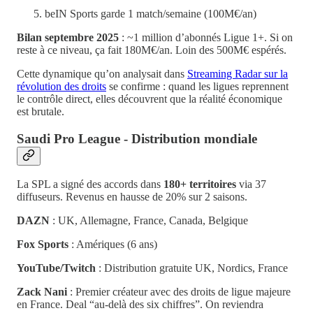
beIN Sports garde 1 match/semaine (100M€/an)
Bilan septembre 2025
: ~1 million d’abonnés Ligue 1+. Si on
reste à ce niveau, ça fait 180M€/an. Loin des 500M€ espérés.
Cette dynamique qu’on analysait dans
Streaming Radar sur la
révolution des droits
se confirme : quand les ligues reprennent
le contrôle direct, elles découvrent que la réalité économique
est brutale.
Saudi Pro League - Distribution mondiale
La SPL a signé des accords dans
180+ territoires
via 37
diffuseurs. Revenus en hausse de 20% sur 2 saisons.
DAZN
: UK, Allemagne, France, Canada, Belgique
Fox Sports
: Amériques (6 ans)
YouTube/Twitch
: Distribution gratuite UK, Nordics, France
Zack Nani
: Premier créateur avec des droits de ligue majeure
en France. Deal “au-delà des six chiffres”. On reviendra