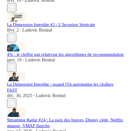
févr. 16
Ludovic Bostral
•
La Dimension Interdite #2 : L’Invasion Verticale
févr. 2
Ludovic Bostral
•
4% : le chiffre qui relativise les algorithmes de recommandation
janv. 19
Ludovic Bostral
•
La Dimension Interdite : quand l'IA automatise les chaînes
FAST
déc. 30, 2025
Ludovic Bostral
•
Streaming Radar #24 : La paix des braves, Disney cède, Netflix
attaque, VMAF flanche