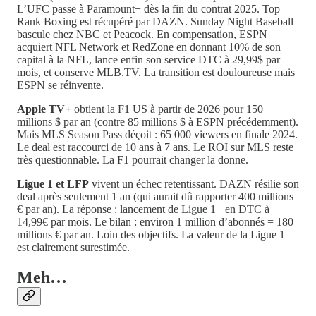
L’UFC passe à Paramount+ dès la fin du contrat 2025. Top
Rank Boxing est récupéré par DAZN. Sunday Night Baseball
bascule chez NBC et Peacock. En compensation, ESPN
acquiert NFL Network et RedZone en donnant 10% de son
capital à la NFL, lance enfin son service DTC à 29,99$ par
mois, et conserve MLB.TV. La transition est douloureuse mais
ESPN se réinvente.
Apple TV+
obtient la F1 US à partir de 2026 pour 150
millions $ par an (contre 85 millions $ à ESPN précédemment).
Mais MLS Season Pass déçoit : 65 000 viewers en finale 2024.
Le deal est raccourci de 10 ans à 7 ans. Le ROI sur MLS reste
très questionnable. La F1 pourrait changer la donne.
Ligue 1 et LFP
vivent un échec retentissant. DAZN résilie son
deal après seulement 1 an (qui aurait dû rapporter 400 millions
€ par an). La réponse : lancement de Ligue 1+ en DTC à
14,99€ par mois. Le bilan : environ 1 million d’abonnés = 180
millions € par an. Loin des objectifs. La valeur de la Ligue 1
est clairement surestimée.
Meh…