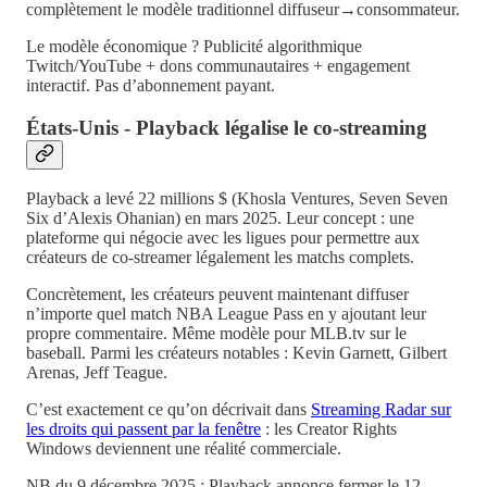
complètement le modèle traditionnel diffuseur→consommateur.
Le modèle économique ? Publicité algorithmique
Twitch/YouTube + dons communautaires + engagement
interactif. Pas d’abonnement payant.
États-Unis - Playback légalise le co-streaming
Playback a levé 22 millions $ (Khosla Ventures, Seven Seven
Six d’Alexis Ohanian) en mars 2025. Leur concept : une
plateforme qui négocie avec les ligues pour permettre aux
créateurs de co-streamer légalement les matchs complets.
Concrètement, les créateurs peuvent maintenant diffuser
n’importe quel match NBA League Pass en y ajoutant leur
propre commentaire. Même modèle pour MLB.tv sur le
baseball. Parmi les créateurs notables : Kevin Garnett, Gilbert
Arenas, Jeff Teague.
C’est exactement ce qu’on décrivait dans
Streaming Radar sur
les droits qui passent par la fenêtre
: les Creator Rights
Windows deviennent une réalité commerciale.
NB du 9 décembre 2025 : Playback annonce fermer le 12