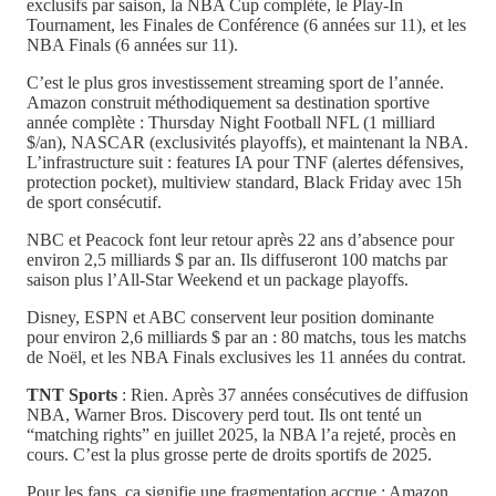
exclusifs par saison, la NBA Cup complète, le Play-In
Tournament, les Finales de Conférence (6 années sur 11), et les
NBA Finals (6 années sur 11).
C’est le plus gros investissement streaming sport de l’année.
Amazon construit méthodiquement sa destination sportive
année complète : Thursday Night Football NFL (1 milliard
$/an), NASCAR (exclusivités playoffs), et maintenant la NBA.
L’infrastructure suit : features IA pour TNF (alertes défensives,
protection pocket), multiview standard, Black Friday avec 15h
de sport consécutif.
NBC et Peacock font leur retour après 22 ans d’absence pour
environ 2,5 milliards $ par an. Ils diffuseront 100 matchs par
saison plus l’All-Star Weekend et un package playoffs.
Disney, ESPN et ABC conservent leur position dominante
pour environ 2,6 milliards $ par an : 80 matchs, tous les matchs
de Noël, et les NBA Finals exclusives les 11 années du contrat.
TNT Sports
: Rien. Après 37 années consécutives de diffusion
NBA, Warner Bros. Discovery perd tout. Ils ont tenté un
“matching rights” en juillet 2025, la NBA l’a rejeté, procès en
cours. C’est la plus grosse perte de droits sportifs de 2025.
Pour les fans, ça signifie une fragmentation accrue : Amazon