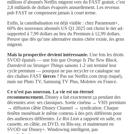
millions d’abonnés Netflix migrent vers du FAST gratuit, c’est
2,8 milliards de dollars évaporés annuellement. Les revenus
pub FAST ne compensent jamais à court terme.
Enfin, la cannibalisation est déjà visible : chez Paramount+,
60% des nouveaux abonnés US Q1 2025 ont choisi le tier ad-
supported à 7,99 dollars au lieu du Premium à 12,99 dollars.
Preuve que dès qu’une alternative moins chère existe, les gens
migrent.
Mais la prospective devient intéressante.
Une fois les droits
SVOD épuisés — une fois que
Orange Is The New Black
,
Daredevil
ou
Stranger Things
saisons 1-2 ont terminé leur
cycle premium — pourquoi ne pas recycler ce catalogue sur
des chaînes FAST
tierces
? Pas sur Netflix.com (trop risqué),
mais sur Pluto TV, Samsung TV Plus, Molotov en France.
Ce n’est pas nouveau. La vie est un éternel
recommencement.
Disney a fait exactement ça pendant des
décennies avec ses classiques. Sortie cinéma → VHS premium
→ diffusion câble Disney Channel → syndication. Chaque
fenêtre monétisait le même contenu à des prix différents pour
des audiences différentes.
Le Roi Lion
a rapporté en salle, en
cassette, en câble, en DVD, en Blu-ray, et maintenant en
SVOD sur Disney+. Windowing intelligent, pas