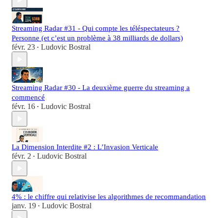
Streaming Radar #31 - Qui compte les téléspectateurs ?
Personne (et c’est un problème à 38 milliards de dollars)
févr. 23
Ludovic Bostral
•
Streaming Radar #30 - La deuxième guerre du streaming a
commencé
févr. 16
Ludovic Bostral
•
La Dimension Interdite #2 : L’Invasion Verticale
févr. 2
Ludovic Bostral
•
4% : le chiffre qui relativise les algorithmes de recommandation
janv. 19
Ludovic Bostral
•