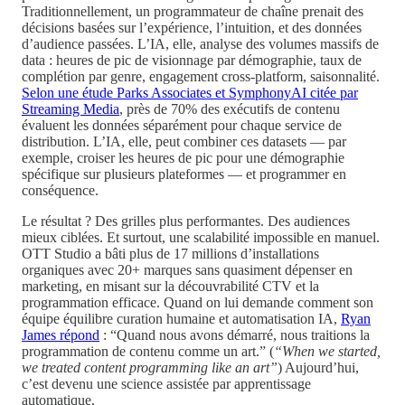
Traditionnellement, un programmateur de chaîne prenait des
décisions basées sur l’expérience, l’intuition, et des données
d’audience passées. L’IA, elle, analyse des volumes massifs de
data : heures de pic de visionnage par démographie, taux de
complétion par genre, engagement cross-platform, saisonnalité.
Selon une étude Parks Associates et SymphonyAI citée par
Streaming Media
, près de 70% des exécutifs de contenu
évaluent les données séparément pour chaque service de
distribution. L’IA, elle, peut combiner ces datasets — par
exemple, croiser les heures de pic pour une démographie
spécifique sur plusieurs plateformes — et programmer en
conséquence.
Le résultat ? Des grilles plus performantes. Des audiences
mieux ciblées. Et surtout, une scalabilité impossible en manuel.
OTT Studio a bâti plus de 17 millions d’installations
organiques avec 20+ marques sans quasiment dépenser en
marketing, en misant sur la découvrabilité CTV et la
programmation efficace. Quand on lui demande comment son
équipe équilibre curation humaine et automatisation IA,
Ryan
James répond
: “Quand nous avons démarré, nous traitions la
programmation de contenu comme un art.” (
“When we started,
we treated content programming like an art”
) Aujourd’hui,
c’est devenu une science assistée par apprentissage
automatique.