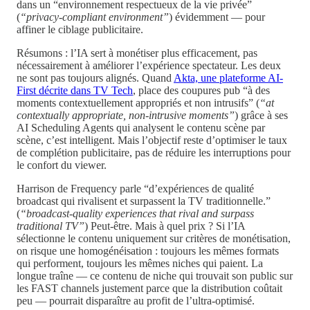
dans un “environnement respectueux de la vie privée”
(
“privacy-compliant environment”
) évidemment — pour
affiner le ciblage publicitaire.
Résumons : l’IA sert à monétiser plus efficacement, pas
nécessairement à améliorer l’expérience spectateur. Les deux
ne sont pas toujours alignés. Quand
Akta, une plateforme AI-
First décrite dans TV Tech
, place des coupures pub “à des
moments contextuellement appropriés et non intrusifs” (
“at
contextually appropriate, non-intrusive moments”
) grâce à ses
AI Scheduling Agents qui analysent le contenu scène par
scène, c’est intelligent. Mais l’objectif reste d’optimiser le taux
de complétion publicitaire, pas de réduire les interruptions pour
le confort du viewer.
Harrison de Frequency parle “d’expériences de qualité
broadcast qui rivalisent et surpassent la TV traditionnelle.”
(
“broadcast-quality experiences that rival and surpass
traditional TV”
) Peut-être. Mais à quel prix ? Si l’IA
sélectionne le contenu uniquement sur critères de monétisation,
on risque une homogénéisation : toujours les mêmes formats
qui performent, toujours les mêmes niches qui paient. La
longue traîne — ce contenu de niche qui trouvait son public sur
les FAST channels justement parce que la distribution coûtait
peu — pourrait disparaître au profit de l’ultra-optimisé.