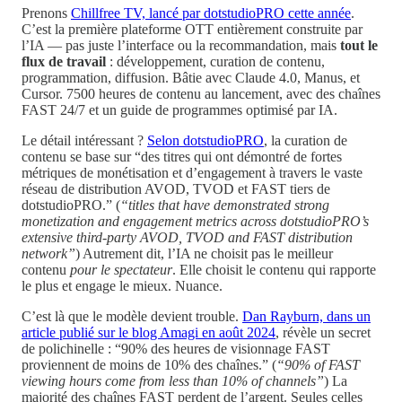
Prenons
Chillfree TV, lancé par dotstudioPRO cette année
.
C’est la première plateforme OTT entièrement construite par
l’IA — pas juste l’interface ou la recommandation, mais
tout le
flux de travail
: développement, curation de contenu,
programmation, diffusion. Bâtie avec Claude 4.0, Manus, et
Cursor. 7500 heures de contenu au lancement, avec des chaînes
FAST 24/7 et un guide de programmes optimisé par IA.
Le détail intéressant ?
Selon dotstudioPRO
, la curation de
contenu se base sur “des titres qui ont démontré de fortes
métriques de monétisation et d’engagement à travers le vaste
réseau de distribution AVOD, TVOD et FAST tiers de
dotstudioPRO.” (
“titles that have demonstrated strong
monetization and engagement metrics across dotstudioPRO’s
extensive third-party AVOD, TVOD and FAST distribution
network”
) Autrement dit, l’IA ne choisit pas le meilleur
contenu
pour le spectateur
. Elle choisit le contenu qui rapporte
le plus et engage le mieux. Nuance.
C’est là que le modèle devient trouble.
Dan Rayburn, dans un
article publié sur le blog Amagi en août 2024
, révèle un secret
de polichinelle : “90% des heures de visionnage FAST
proviennent de moins de 10% des chaînes.” (
“90% of FAST
viewing hours come from less than 10% of channels”
) La
majorité des chaînes FAST perdent de l’argent. Seules celles