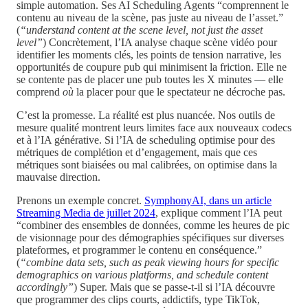
simple automation. Ses AI Scheduling Agents “comprennent le
contenu au niveau de la scène, pas juste au niveau de l’asset.”
(
“understand content at the scene level, not just the asset
level”
) Concrètement, l’IA analyse chaque scène vidéo pour
identifier les moments clés, les points de tension narrative, les
opportunités de coupure pub qui minimisent la friction. Elle ne
se contente pas de placer une pub toutes les X minutes — elle
comprend
où
la placer pour que le spectateur ne décroche pas.
C’est la promesse. La réalité est plus nuancée. Nos outils de
mesure qualité montrent leurs limites face aux nouveaux codecs
et à l’IA générative. Si l’IA de scheduling optimise pour des
métriques de complétion et d’engagement, mais que ces
métriques sont biaisées ou mal calibrées, on optimise dans la
mauvaise direction.
Prenons un exemple concret.
SymphonyAI, dans un article
Streaming Media de juillet 2024
, explique comment l’IA peut
“combiner des ensembles de données, comme les heures de pic
de visionnage pour des démographies spécifiques sur diverses
plateformes, et programmer le contenu en conséquence.”
(
“combine data sets, such as peak viewing hours for specific
demographics on various platforms, and schedule content
accordingly”
) Super. Mais que se passe-t-il si l’IA découvre
que programmer des clips courts, addictifs, type TikTok,