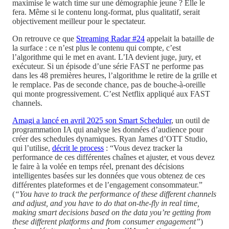
maximise le watch time sur une démographie jeune ? Elle le
fera. Même si le contenu long-format, plus qualitatif, serait
objectivement meilleur pour le spectateur.
On retrouve ce que
Streaming Radar #24
appelait la bataille de
la surface : ce n’est plus le contenu qui compte, c’est
l’algorithme qui le met en avant. L’IA devient juge, jury, et
exécuteur. Si un épisode d’une série FAST ne performe pas
dans les 48 premières heures, l’algorithme le retire de la grille et
le remplace. Pas de seconde chance, pas de bouche-à-oreille
qui monte progressivement. C’est Netflix appliqué aux FAST
channels.
Amagi a lancé en avril 2025 son Smart Scheduler
, un outil de
programmation IA qui analyse les données d’audience pour
créer des schedules dynamiques. Ryan James d’OTT Studio,
qui l’utilise,
décrit le process
: “Vous devez tracker la
performance de ces différentes chaînes et ajuster, et vous devez
le faire à la volée en temps réel, prenant des décisions
intelligentes basées sur les données que vous obtenez de ces
différentes plateformes et de l’engagement consommateur.”
(
“You have to track the performance of these different channels
and adjust, and you have to do that on-the-fly in real time,
making smart decisions based on the data you’re getting from
these different platforms and from consumer engagement”
)