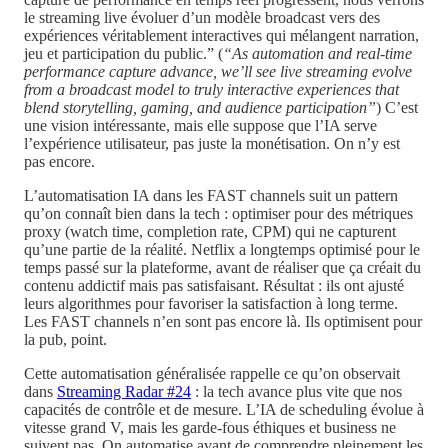
le streaming live évoluer d’un modèle broadcast vers des
expériences véritablement interactives qui mélangent narration,
jeu et participation du public.” (
“As automation and real-time
performance capture advance, we’ll see live streaming evolve
from a broadcast model to truly interactive experiences that
blend storytelling, gaming, and audience participation”
) C’est
une vision intéressante, mais elle suppose que l’IA serve
l’expérience utilisateur, pas juste la monétisation. On n’y est
pas encore.
L’automatisation IA dans les FAST channels suit un pattern
qu’on connaît bien dans la tech : optimiser pour des métriques
proxy (watch time, completion rate, CPM) qui ne capturent
qu’une partie de la réalité. Netflix a longtemps optimisé pour le
temps passé sur la plateforme, avant de réaliser que ça créait du
contenu addictif mais pas satisfaisant. Résultat : ils ont ajusté
leurs algorithmes pour favoriser la satisfaction à long terme.
Les FAST channels n’en sont pas encore là. Ils optimisent pour
la pub, point.
Cette automatisation généralisée rappelle ce qu’on observait
dans
Streaming Radar #24
: la tech avance plus vite que nos
capacités de contrôle et de mesure. L’IA de scheduling évolue à
vitesse grand V, mais les garde-fous éthiques et business ne
suivent pas. On automatise avant de comprendre pleinement les