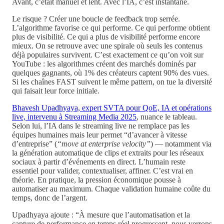
Avant, c’était manuel et lent. Avec l’IA, c’est instantané.
Le risque ? Créer une boucle de feedback trop serrée.
L’algorithme favorise ce qui performe. Ce qui performe obtient
plus de visibilité. Ce qui a plus de visibilité performe encore
mieux. On se retrouve avec une spirale où seuls les contenus
déjà populaires survivent. C’est exactement ce qu’on voit sur
YouTube : les algorithmes créent des marchés dominés par
quelques gagnants, où 1% des créateurs captent 90% des vues.
Si les chaînes FAST suivent le même pattern, on tue la diversité
qui faisait leur force initiale.
Bhavesh Upadhyaya, expert SVTA pour QoE, IA et opérations
live, intervenu à Streaming Media 2025
, nuance le tableau.
Selon lui, l’IA dans le streaming live ne remplace pas les
équipes humaines mais leur permet “d’avancer à vitesse
d’entreprise” (
“move at enterprise velocity”
) — notamment via
la génération automatique de clips et extraits pour les réseaux
sociaux à partir d’événements en direct. L’humain reste
essentiel pour valider, contextualiser, affiner. C’est vrai en
théorie. En pratique, la pression économique pousse à
automatiser au maximum. Chaque validation humaine coûte du
temps, donc de l’argent.
Upadhyaya ajoute : “À mesure que l’automatisation et la
capture de performance en temps réel progressent, nous verrons