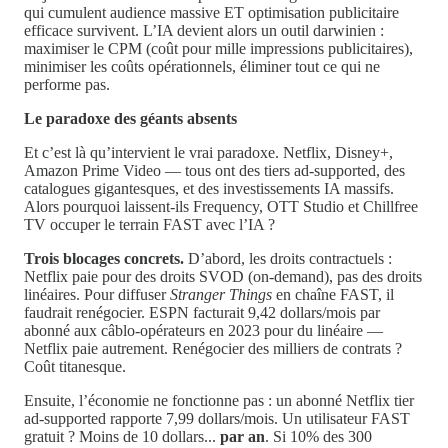
qui cumulent audience massive ET optimisation publicitaire
efficace survivent. L’IA devient alors un outil darwinien :
maximiser le CPM (coût pour mille impressions publicitaires),
minimiser les coûts opérationnels, éliminer tout ce qui ne
performe pas.
Le paradoxe des géants absents
Et c’est là qu’intervient le vrai paradoxe. Netflix, Disney+,
Amazon Prime Video — tous ont des tiers ad-supported, des
catalogues gigantesques, et des investissements IA massifs.
Alors pourquoi laissent-ils Frequency, OTT Studio et Chillfree
TV occuper le terrain FAST avec l’IA ?
Trois blocages concrets.
D’abord, les droits contractuels :
Netflix paie pour des droits SVOD (on-demand), pas des droits
linéaires. Pour diffuser
Stranger Things
en chaîne FAST, il
faudrait renégocier. ESPN facturait 9,42 dollars/mois par
abonné aux câblo-opérateurs en 2023 pour du linéaire —
Netflix paie autrement. Renégocier des milliers de contrats ?
Coût titanesque.
Ensuite, l’économie ne fonctionne pas : un abonné Netflix tier
ad-supported rapporte 7,99 dollars/mois. Un utilisateur FAST
gratuit ? Moins de 10 dollars...
par an
. Si 10% des 300