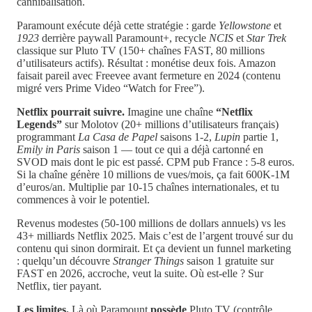
cannibalisation.
Paramount exécute déjà cette stratégie : garde
Yellowstone
et
1923
derrière paywall Paramount+, recycle
NCIS
et
Star Trek
classique sur Pluto TV (150+ chaînes FAST, 80 millions
d’utilisateurs actifs). Résultat : monétise deux fois. Amazon
faisait pareil avec Freevee avant fermeture en 2024 (contenu
migré vers Prime Video “Watch for Free”).
Netflix pourrait suivre.
Imagine une chaîne
“Netflix
Legends”
sur Molotov (20+ millions d’utilisateurs français)
programmant
La Casa de Papel
saisons 1-2,
Lupin
partie 1,
Emily in Paris
saison 1 — tout ce qui a déjà cartonné en
SVOD mais dont le pic est passé. CPM pub France : 5-8 euros.
Si la chaîne génère 10 millions de vues/mois, ça fait 600K-1M
d’euros/an. Multiplie par 10-15 chaînes internationales, et tu
commences à voir le potentiel.
Revenus modestes (50-100 millions de dollars annuels) vs les
43+ milliards Netflix 2025. Mais c’est de l’argent trouvé sur du
contenu qui sinon dormirait. Et ça devient un funnel marketing
: quelqu’un découvre
Stranger Things
saison 1 gratuite sur
FAST en 2026, accroche, veut la suite. Où est-elle ? Sur
Netflix, tier payant.
Les limites.
Là où Paramount
possède
Pluto TV (contrôle