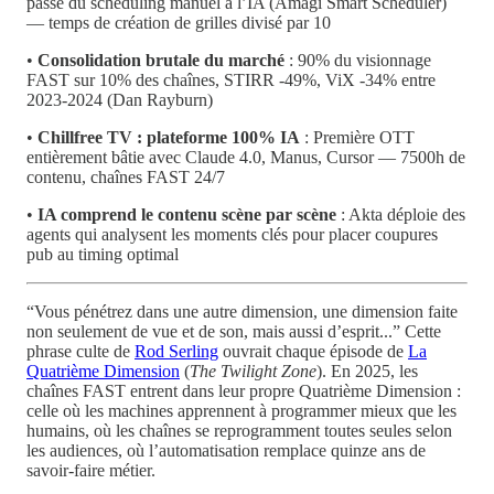
passe du scheduling manuel à l’IA (Amagi Smart Scheduler)
— temps de création de grilles divisé par 10
•
Consolidation brutale du marché
: 90% du visionnage
FAST sur 10% des chaînes, STIRR -49%, ViX -34% entre
2023-2024 (Dan Rayburn)
•
Chillfree TV : plateforme 100% IA
: Première OTT
entièrement bâtie avec Claude 4.0, Manus, Cursor — 7500h de
contenu, chaînes FAST 24/7
•
IA comprend le contenu scène par scène
: Akta déploie des
agents qui analysent les moments clés pour placer coupures
pub au timing optimal
“Vous pénétrez dans une autre dimension, une dimension faite
non seulement de vue et de son, mais aussi d’esprit...” Cette
phrase culte de
Rod Serling
ouvrait chaque épisode de
La
Quatrième Dimension
(
The Twilight Zone
). En 2025, les
chaînes FAST entrent dans leur propre Quatrième Dimension :
celle où les machines apprennent à programmer mieux que les
humains, où les chaînes se reprogramment toutes seules selon
les audiences, où l’automatisation remplace quinze ans de
savoir-faire métier.