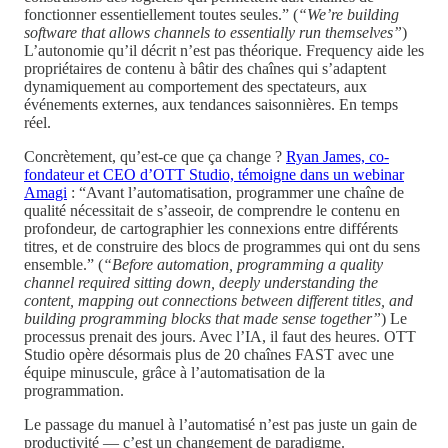
fonctionner essentiellement toutes seules.” (
“We’re building
software that allows channels to essentially run themselves”
)
L’autonomie qu’il décrit n’est pas théorique. Frequency aide les
propriétaires de contenu à bâtir des chaînes qui s’adaptent
dynamiquement au comportement des spectateurs, aux
événements externes, aux tendances saisonnières. En temps
réel.
Concrètement, qu’est-ce que ça change ?
Ryan James, co-
fondateur et CEO d’OTT Studio, témoigne dans un webinar
Amagi
: “Avant l’automatisation, programmer une chaîne de
qualité nécessitait de s’asseoir, de comprendre le contenu en
profondeur, de cartographier les connexions entre différents
titres, et de construire des blocs de programmes qui ont du sens
ensemble.” (
“Before automation, programming a quality
channel required sitting down, deeply understanding the
content, mapping out connections between different titles, and
building programming blocks that made sense together”
) Le
processus prenait des jours. Avec l’IA, il faut des heures. OTT
Studio opère désormais plus de 20 chaînes FAST avec une
équipe minuscule, grâce à l’automatisation de la
programmation.
Le passage du manuel à l’automatisé n’est pas juste un gain de
productivité — c’est un changement de paradigme.