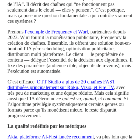
de l’IA”. Il décrit des chaînes qui “ne fonctionnent pas
seulement dans le cloud — elles y pensent”. C’est poétique,
mais ça pose une question fondamentale : qui contrôle vraiment
ces systèmes ?
Prenons
l’exemple de Frequency et Wurl
, partenaires depuis
2023. Wurl fournit la monétisation publicitaire, Frequency la
création de chaînes. Ensemble, ils offrent une solution bout-en-
bout où l’IA gère scheduling, optimisation publicitaire,
distribution multi-plateforme. Le client — le propriétaire de
contenu — délègue l’essentiel de la décision aux algorithmes. Il
fixe des paramètres (audience cible, objectifs de revenus), mais
l’exécution est automatisée.
C’est efficace.
OTT Studio a plus de 20 chaînes FAST
distribuées principalement sur Roku, Vizio, et Fire TV
, avec
très peu de marketing et une équipe réduite. Mais cela signifie
aussi que l’IA détermine
ce qui est vu
,
quand
, et
comment
. Si
l’algorithme privilégie systématiquement certains genres ou
formats parce qu’ils monétisent mieux, le reste disparaît
progressivement.
La qualité redéfinie par les métriques
Akta, plateforme AI-First lancée récemment
, va plus loin que la