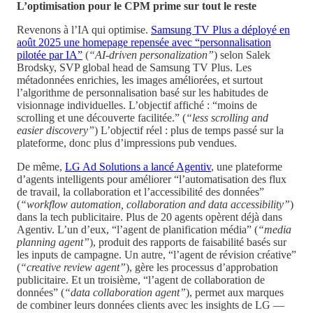
L’optimisation pour le CPM prime sur tout le reste
Revenons à l’IA qui optimise.
Samsung TV Plus a déployé en
août 2025 une homepage repensée avec “personnalisation
pilotée par IA”
(
“AI-driven personalization”
) selon Salek
Brodsky, SVP global head de Samsung TV Plus. Les
métadonnées enrichies, les images améliorées, et surtout
l’algorithme de personnalisation basé sur les habitudes de
visionnage individuelles. L’objectif affiché : “moins de
scrolling et une découverte facilitée.” (
“less scrolling and
easier discovery”
) L’objectif réel : plus de temps passé sur la
plateforme, donc plus d’impressions pub vendues.
De même,
LG Ad Solutions a lancé Agentiv
, une plateforme
d’agents intelligents pour améliorer “l’automatisation des flux
de travail, la collaboration et l’accessibilité des données”
(
“workflow automation, collaboration and data accessibility”
)
dans la tech publicitaire. Plus de 20 agents opèrent déjà dans
Agentiv. L’un d’eux, “l’agent de planification média” (
“media
planning agent”
), produit des rapports de faisabilité basés sur
les inputs de campagne. Un autre, “l’agent de révision créative”
(
“creative review agent”
), gère les processus d’approbation
publicitaire. Et un troisième, “l’agent de collaboration de
données” (
“data collaboration agent”
), permet aux marques
de combiner leurs données clients avec les insights de LG —