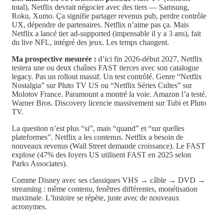
total), Netflix devrait négocier avec des tiers — Samsung,
Roku, Xumo. Ça signifie partager revenus pub, perdre contrôle
UX, dépendre de partenaires. Netflix n’aime pas ça. Mais
Netflix a lancé tier ad-supported (impensable il y a 3 ans), fait
du live NFL, intégré des jeux. Les temps changent.
Ma prospective mesurée :
d’ici fin 2026-début 2027, Netflix
testera une ou deux chaînes FAST tierces avec son catalogue
legacy. Pas un rollout massif. Un test contrôlé. Genre “Netflix
Nostalgia” sur Pluto TV US ou “Netflix Séries Cultes” sur
Molotov France. Paramount a montré la voie. Amazon l’a testé.
Warner Bros. Discovery licencie massivement sur Tubi et Pluto
TV.
La question n’est plus “si”, mais “quand” et “sur quelles
plateformes”. Netflix a les contenus. Netflix a besoin de
nouveaux revenus (Wall Street demande croissance). Le FAST
explose (47% des foyers US utilisent FAST en 2025 selon
Parks Associates).
Comme Disney avec ses classiques VHS → câble → DVD →
streaming : même contenu, fenêtres différentes, monétisation
maximale. L’histoire se répète, juste avec de nouveaux
acronymes.