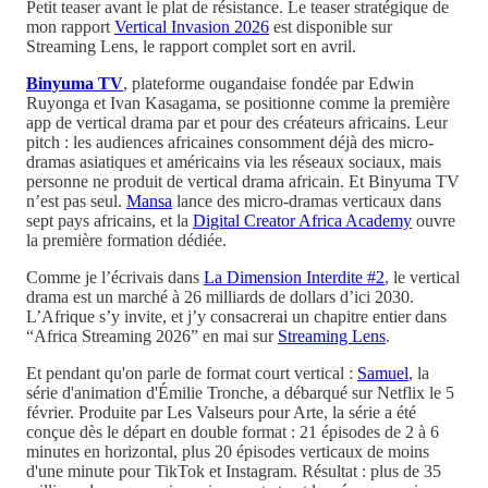
Petit teaser avant le plat de résistance. Le teaser stratégique de
mon rapport
Vertical Invasion 2026
est disponible sur
Streaming Lens, le rapport complet sort en avril.
Binyuma TV
, plateforme ougandaise fondée par Edwin
Ruyonga et Ivan Kasagama, se positionne comme la première
app de vertical drama par et pour des créateurs africains. Leur
pitch : les audiences africaines consomment déjà des micro-
dramas asiatiques et américains via les réseaux sociaux, mais
personne ne produit de vertical drama africain. Et Binyuma TV
n’est pas seul.
Mansa
lance des micro-dramas verticaux dans
sept pays africains, et la
Digital Creator Africa Academy
ouvre
la première formation dédiée.
Comme je l’écrivais dans
La Dimension Interdite #2
, le vertical
drama est un marché à 26 milliards de dollars d’ici 2030.
L’Afrique s’y invite, et j’y consacrerai un chapitre entier dans
“Africa Streaming 2026” en mai sur
Streaming Lens
.
Et pendant qu'on parle de format court vertical :
Samuel
, la
série d'animation d'Émilie Tronche, a débarqué sur Netflix le 5
février. Produite par Les Valseurs pour Arte, la série a été
conçue dès le départ en double format : 21 épisodes de 2 à 6
minutes en horizontal, plus 20 épisodes verticaux de moins
d'une minute pour TikTok et Instagram. Résultat : plus de 35