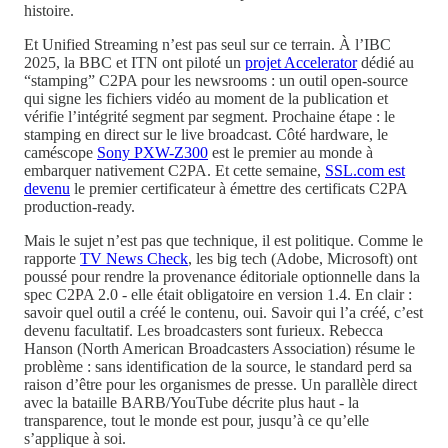
histoire.
Et Unified Streaming n’est pas seul sur ce terrain. À l’IBC
2025, la BBC et ITN ont piloté un
projet Accelerator
dédié au
“stamping” C2PA pour les newsrooms : un outil open-source
qui signe les fichiers vidéo au moment de la publication et
vérifie l’intégrité segment par segment. Prochaine étape : le
stamping en direct sur le live broadcast. Côté hardware, le
caméscope
Sony PXW-Z300
est le premier au monde à
embarquer nativement C2PA. Et cette semaine,
SSL.com est
devenu
le premier certificateur à émettre des certificats C2PA
production-ready.
Mais le sujet n’est pas que technique, il est politique. Comme le
rapporte
TV News Check
, les big tech (Adobe, Microsoft) ont
poussé pour rendre la provenance éditoriale optionnelle dans la
spec C2PA 2.0 - elle était obligatoire en version 1.4. En clair :
savoir quel outil a créé le contenu, oui. Savoir qui l’a créé, c’est
devenu facultatif. Les broadcasters sont furieux. Rebecca
Hanson (North American Broadcasters Association) résume le
problème : sans identification de la source, le standard perd sa
raison d’être pour les organismes de presse. Un parallèle direct
avec la bataille BARB/YouTube décrite plus haut - la
transparence, tout le monde est pour, jusqu’à ce qu’elle
s’applique à soi.