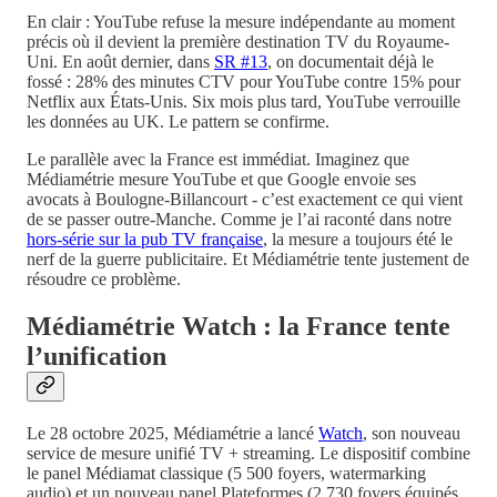
En clair : YouTube refuse la mesure indépendante au moment
précis où il devient la première destination TV du Royaume-
Uni. En août dernier, dans
SR #13
, on documentait déjà le
fossé : 28% des minutes CTV pour YouTube contre 15% pour
Netflix aux États-Unis. Six mois plus tard, YouTube verrouille
les données au UK. Le pattern se confirme.
Le parallèle avec la France est immédiat. Imaginez que
Médiamétrie mesure YouTube et que Google envoie ses
avocats à Boulogne-Billancourt - c’est exactement ce qui vient
de se passer outre-Manche. Comme je l’ai raconté dans notre
hors-série sur la pub TV française
, la mesure a toujours été le
nerf de la guerre publicitaire. Et Médiamétrie tente justement de
résoudre ce problème.
Médiamétrie Watch : la France tente
l’unification
Le 28 octobre 2025, Médiamétrie a lancé
Watch
, son nouveau
service de mesure unifié TV + streaming. Le dispositif combine
le panel Médiamat classique (5 500 foyers, watermarking
audio) et un nouveau panel Plateformes (2 730 foyers équipés