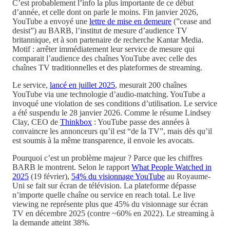
C’est probablement l’info la plus importante de ce début
d’année, et celle dont on parle le moins. Fin janvier 2026,
YouTube a envoyé une
lettre de mise en demeure
(”cease and
desist”) au BARB, l’institut de mesure d’audience TV
britannique, et à son partenaire de recherche Kantar Media.
Motif : arrêter immédiatement leur service de mesure qui
comparait l’audience des chaînes YouTube avec celle des
chaînes TV traditionnelles et des plateformes de streaming.
Le service,
lancé en juillet 2025
, mesurait 200 chaînes
YouTube via une technologie d’audio-matching. YouTube a
invoqué une violation de ses conditions d’utilisation. Le service
a été suspendu le 28 janvier 2026. Comme le résume Lindsey
Clay, CEO de
Thinkbox
: YouTube passe des années à
convaincre les annonceurs qu’il est “de la TV”, mais dès qu’il
est soumis à la même transparence, il envoie les avocats.
Pourquoi c’est un problème majeur ? Parce que les chiffres
BARB le montrent. Selon le rapport
What People Watched in
2025
(19 février),
54% du visionnage YouTube
au Royaume-
Uni se fait sur écran de télévision. La plateforme dépasse
n’importe quelle chaîne ou service en reach total. Le live
viewing ne représente plus que 45% du visionnage sur écran
TV en décembre 2025 (contre ~60% en 2022). Le streaming à
la demande atteint 38%.