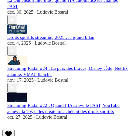
La Dimension Interdite : quand l'IA automatise les chaînes
FAST
déc. 30, 2025
Ludovic Bostral
•
Droits sportifs streaming 2025 : le grand bilan
déc. 4, 2025
Ludovic Bostral
•
Streaming Radar #24 : La paix des braves, Disney cède, Netflix
attaque, VMAF flanche
nov. 17, 2025
Ludovic Bostral
•
Streaming Radar #22 : Quand l’IA sauve le FAST, YouTube
achève la TV, et les créateurs achètent des droits sportifs
oct. 27, 2025
Ludovic Bostral
•