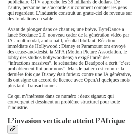
publicitaire CTV approche les 38 milliards de dollars. De
l’autre, personne ne s’accorde sur comment compter les gens
qui regardent. L’industrie construit un gratte-ciel de revenus sur
des fondations en sable.
Avant de plonger dans ce chantier, une brève. ByteDance a
lancé Seedance 2.0, nouveau cador de la génération vidéo par
IA - multimodal, audio natif, résultat bluffant. Réaction
immédiate de Hollywood : Disney et Paramount ont envoyé
des cease-and-desist, la MPA (Motion Picture Association, le
lobby des studios hollywoodiens) a exigé l’arrêt des
“infractions massives”, le scénariste de Deadpool a écrit “c’est
probablement fini pour nous”. Mais le pattern est connu : la
dernière fois que Disney était furieux contre une IA générative,
ils ont signé un accord de licence avec OpenAI quelques mois
plus tard. Transactionnel.
Ce qui m’intéresse dans ce numéro : deux signaux qui
convergent et dessinent un problème structurel pour toute
l’industrie.
L’invasion verticale atteint l’Afrique