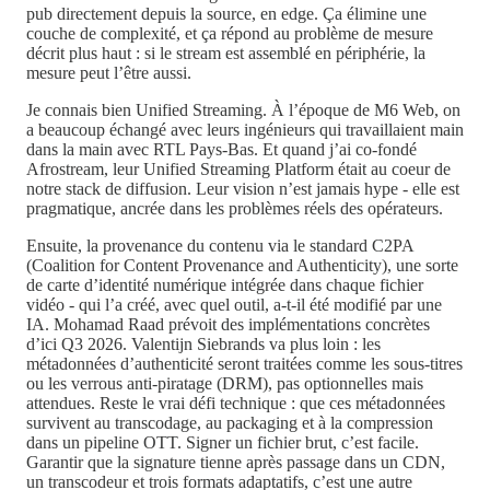
pub directement depuis la source, en edge. Ça élimine une
couche de complexité, et ça répond au problème de mesure
décrit plus haut : si le stream est assemblé en périphérie, la
mesure peut l’être aussi.
Je connais bien Unified Streaming. À l’époque de M6 Web, on
a beaucoup échangé avec leurs ingénieurs qui travaillaient main
dans la main avec RTL Pays-Bas. Et quand j’ai co-fondé
Afrostream, leur Unified Streaming Platform était au coeur de
notre stack de diffusion. Leur vision n’est jamais hype - elle est
pragmatique, ancrée dans les problèmes réels des opérateurs.
Ensuite, la provenance du contenu via le standard C2PA
(Coalition for Content Provenance and Authenticity), une sorte
de carte d’identité numérique intégrée dans chaque fichier
vidéo - qui l’a créé, avec quel outil, a-t-il été modifié par une
IA. Mohamad Raad prévoit des implémentations concrètes
d’ici Q3 2026. Valentijn Siebrands va plus loin : les
métadonnées d’authenticité seront traitées comme les sous-titres
ou les verrous anti-piratage (DRM), pas optionnelles mais
attendues. Reste le vrai défi technique : que ces métadonnées
survivent au transcodage, au packaging et à la compression
dans un pipeline OTT. Signer un fichier brut, c’est facile.
Garantir que la signature tienne après passage dans un CDN,
un transcodeur et trois formats adaptatifs, c’est une autre