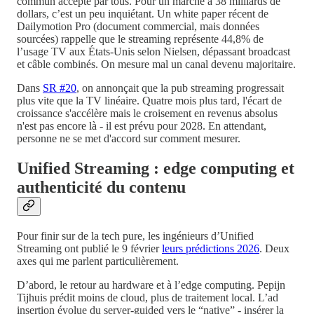
commun accepté par tous. Pour un marché à 38 milliards de
dollars, c’est un peu inquiétant. Un white paper récent de
Dailymotion Pro (document commercial, mais données
sourcées) rappelle que le streaming représente 44,8% de
l’usage TV aux États-Unis selon Nielsen, dépassant broadcast
et câble combinés. On mesure mal un canal devenu majoritaire.
Dans
SR #20
, on annonçait que la pub streaming progressait
plus vite que la TV linéaire. Quatre mois plus tard, l'écart de
croissance s'accélère mais le croisement en revenus absolus
n'est pas encore là - il est prévu pour 2028. En attendant,
personne ne se met d'accord sur comment mesurer.
Unified Streaming : edge computing et
authenticité du contenu
Pour finir sur de la tech pure, les ingénieurs d’Unified
Streaming ont publié le 9 février
leurs prédictions 2026
. Deux
axes qui me parlent particulièrement.
D’abord, le retour au hardware et à l’edge computing. Pepijn
Tijhuis prédit moins de cloud, plus de traitement local. L’ad
insertion évolue du server-guided vers le “native” - insérer la