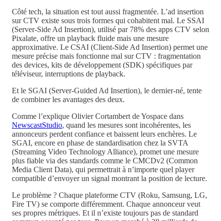
Côté tech, la situation est tout aussi fragmentée. L’ad insertion
sur CTV existe sous trois formes qui cohabitent mal. Le SSAI
(Server-Side Ad Insertion), utilisé par 78% des apps CTV selon
Pixalate, offre un playback fluide mais une mesure
approximative. Le CSAI (Client-Side Ad Insertion) permet une
mesure précise mais fonctionne mal sur CTV : fragmentation
des devices, kits de développement (SDK) spécifiques par
téléviseur, interruptions de playback.
Et le SGAI (Server-Guided Ad Insertion), le dernier-né, tente
de combiner les avantages des deux.
Comme l’explique Olivier Cortambert de Yospace dans
NewscastStudio
, quand les mesures sont incohérentes, les
annonceurs perdent confiance et baissent leurs enchères. Le
SGAI, encore en phase de standardisation chez la SVTA
(Streaming Video Technology Alliance), promet une mesure
plus fiable via des standards comme le CMCDv2 (Common
Media Client Data), qui permettrait à n’importe quel player
compatible d’envoyer un signal montrant la position de lecture.
Le problème ? Chaque plateforme CTV (Roku, Samsung, LG,
Fire TV) se comporte différemment. Chaque annonceur veut
ses propres métriques. Et il n’existe toujours pas de standard