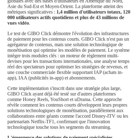
globales avec des bases d'utilisateurs en Amérique du Nord,
Asie du Sud-Est et Moyen-Orient. La plateforme atteint des
métriques significatives :
1,4 million d'utilisateurs totaux, 120
000 utilisateurs actifs quotidiens et plus de 43 millions de
vues vidéo
.
Le test de GIBO Click démontre l'évolution des infrastructures
de paiement pour les contenus courts. GIBO Click n'est pas un
agrégateur de contenus, mais une solution technologique de
monétisation qui optimise les modèles de paiement. Le système
intègre trois modules clés : un moteur de règlement multi-
devises pour les transactions internationales, une analyse temps
réel des spectateurs pour optimiser les stratégies de revenus, et
une couche commerciale flexible supportant IAP (achats in-
app), IAA (publicités in-app) et abonnements.
Cette implémentation s'inscrit dans une stratégie plus large,
GIBO Click ayant déjà été testé sur d'autres plateformes
comme Honey Reels, YouShort et uDrama. Cette approche
révèle comment les contenus courts développent leurs propres
solutions technologiques de monétisation, parallèlement aux
collaborations entre géants comme l'accord Disney-ITV ou les
partenariats Netflix-TF1, confirmant que l'innovation
technologique touche tous les segments du streaming.
L'émergence des solutions de paiement spécialisées