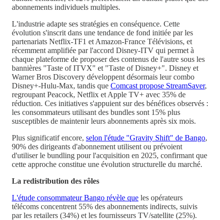
abonnements individuels multiples.
L'industrie adapte ses stratégies en conséquence. Cette
évolution s'inscrit dans une tendance de fond initiée par les
partenariats Netflix-TF1 et Amazon-France Télévisions, et
récemment amplifiée par l'accord Disney-ITV qui permet à
chaque plateforme de proposer des contenus de l'autre sous les
bannières "Taste of ITVX" et "Taste of Disney+". Disney et
Warner Bros Discovery développent désormais leur combo
Disney+-Hulu-Max, tandis que
Comcast propose StreamSaver
,
regroupant Peacock, Netflix et Apple TV+ avec 35% de
réduction. Ces initiatives s'appuient sur des bénéfices observés :
les consommateurs utilisant des bundles sont 15% plus
susceptibles de maintenir leurs abonnements après six mois.
Plus significatif encore,
selon l'étude "Gravity Shift" de Bango
,
90% des dirigeants d'abonnement utilisent ou prévoient
d'utiliser le bundling pour l'acquisition en 2025, confirmant que
cette approche constitue une évolution structurelle du marché.
La redistribution des rôles
L'étude consommateur Bango révèle que
les opérateurs
télécoms concentrent 55% des abonnements indirects, suivis
par les retailers (34%) et les fournisseurs TV/satellite (25%).