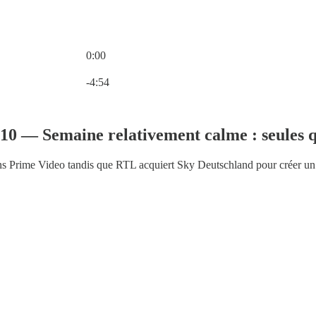
0:00
Heure actuelle: 0:00 / Temps total: -4:54
-4:54
0 — Semaine relativement calme : seules q
 Prime Video tandis que RTL acquiert Sky Deutschland pour créer un