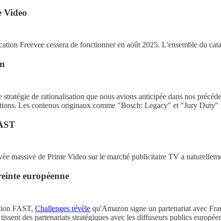
e Video
cation Freevee cessera de fonctionner en août 2025. L'ensemble du cata
on
ne stratégie de rationalisation que nous avions anticipée dans nos préc
ations. Les contenus originaux comme "Bosch: Legacy" et "Jury Duty" re
FAST
ivée massive de Prime Video sur le marché publicitaire TV a naturelleme
einte européenne
ation FAST,
Challenges révèle
qu'Amazon signe un partenariat avec Franc
issent des partenariats stratégiques avec les diffuseurs publics europée