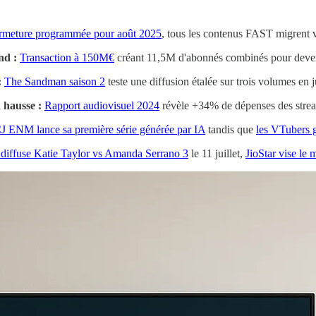
rmeture programmée pour août 2025
, tous les contenus FAST migrent 
nd :
Transaction à 150M€
créant 11,5M d'abonnés combinés pour deven
:
The Sandman saison 2
teste une diffusion étalée sur trois volumes en j
 hausse :
Rapport audiovisuel 2024
révèle +34% de dépenses des strea
J ENM lance sa première série générée par IA
tandis que
les VTubers g
 diffuse Katie Taylor vs Amanda Serrano 3
le 11 juillet,
JioStar vise le 