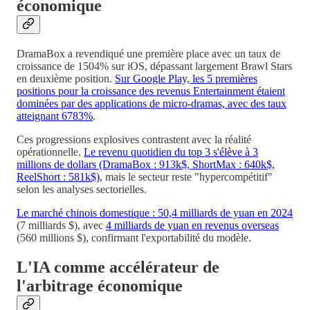
économique
DramaBox a revendiqué une première place avec un taux de
croissance de 1504% sur iOS, dépassant largement Brawl Stars
en deuxième position.
Sur Google Play, les 5 premières
positions pour la croissance des revenus Entertainment étaient
dominées par des applications de micro-dramas, avec des taux
atteignant 6783%
.
Ces progressions explosives contrastent avec la réalité
opérationnelle.
Le revenu quotidien du top 3 s'élève à 3
millions de dollars (DramaBox : 913k$, ShortMax : 640k$,
ReelShort : 581k$)
, mais le secteur reste "hypercompétitif"
selon les analyses sectorielles.
Le marché chinois domestique : 50,4 milliards de yuan en 2024
(7 milliards $), avec
4 milliards de yuan en revenus overseas
(560 millions $), confirmant l'exportabilité du modèle.
L'IA comme accélérateur de
l'arbitrage économique