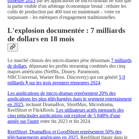
trimestre 2025
par les applications de micro-dramas ne sont que
la partie visible d'un arbitrage économique brutal : réduire les
coûts de production par 400 tout en maintenant – voire en
surpassant – les métriques d'engagement traditionnelles.
L'explosion documentée : 7 milliards
de dollars en 18 mois
Le marché chinois des micro-drames pèse désormais
7 milliards
de dollars
, dépassant les profits streaming combinés des cinq
majors américains (Netflix, Disney, Paramount,
NBCUniversal, Warner Bros. Discovery) qui ont généré
5,9
milliards $ sur les trois premiers trimestres 2024
.
Les applications de micro-dramas représentent 20% des
applications les plus téléchargées dans le segment entertainment
en 2025
, incluant DramaBox, ShortMax, Microdrama,
ReelShort et FlickReels.
Les utilisateurs actifs mensuels des
cinq principales applications ont explosé de 5 848% d'une
année sur l'autre
entre fin 2023 et fin 2024.
ReelShort, DramaBox et GoodShort représentent 50% des
téléchargements américains en 2025
. ReelShort figure dans le