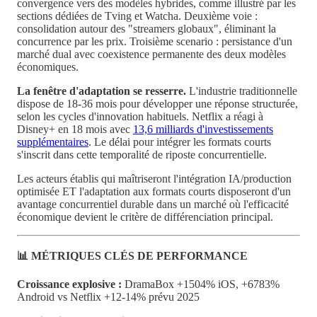
convergence vers des modèles hybrides, comme illustré par les
sections dédiées de Tving et Watcha. Deuxième voie :
consolidation autour des "streamers globaux", éliminant la
concurrence par les prix. Troisième scenario : persistance d'un
marché dual avec coexistence permanente des deux modèles
économiques.
La fenêtre d'adaptation se resserre.
L'industrie traditionnelle
dispose de 18-36 mois pour développer une réponse structurée,
selon les cycles d'innovation habituels. Netflix a réagi à
Disney+ en 18 mois avec
13,6 milliards d'investissements
supplémentaires
. Le délai pour intégrer les formats courts
s'inscrit dans cette temporalité de riposte concurrentielle.
Les acteurs établis qui maîtriseront l'intégration IA/production
optimisée ET l'adaptation aux formats courts disposeront d'un
avantage concurrentiel durable dans un marché où l'efficacité
économique devient le critère de différenciation principal.
📊 MÉTRIQUES CLÉS DE PERFORMANCE
Croissance explosive :
DramaBox +1504% iOS, +6783%
Android vs Netflix +12-14% prévu 2025