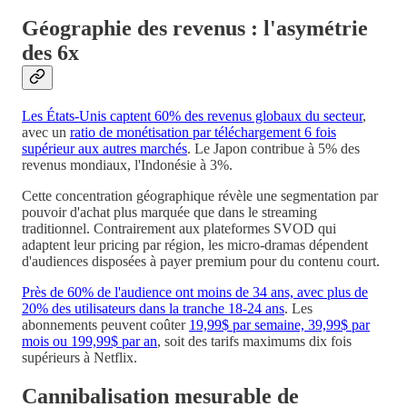
Géographie des revenus : l'asymétrie
des 6x
Les États-Unis captent 60% des revenus globaux du secteur
,
avec un
ratio de monétisation par téléchargement 6 fois
supérieur aux autres marchés
. Le Japon contribue à 5% des
revenus mondiaux, l'Indonésie à 3%.
Cette concentration géographique révèle une segmentation par
pouvoir d'achat plus marquée que dans le streaming
traditionnel. Contrairement aux plateformes SVOD qui
adaptent leur pricing par région, les micro-dramas dépendent
d'audiences disposées à payer premium pour du contenu court.
Près de 60% de l'audience ont moins de 34 ans, avec plus de
20% des utilisateurs dans la tranche 18-24 ans
. Les
abonnements peuvent coûter
19,99$ par semaine, 39,99$ par
mois ou 199,99$ par an
, soit des tarifs maximums dix fois
supérieurs à Netflix.
Cannibalisation mesurable de