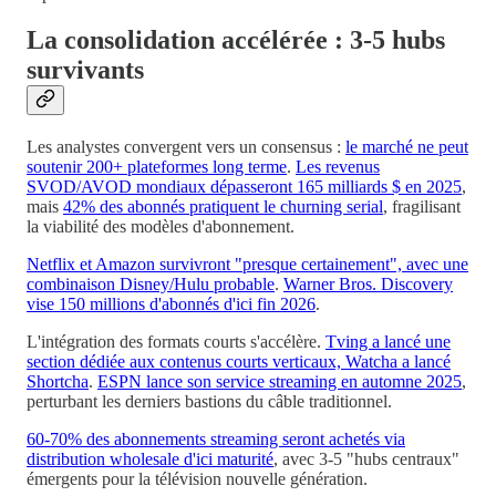
La consolidation accélérée : 3-5 hubs
survivants
Les analystes convergent vers un consensus :
le marché ne peut
soutenir 200+ plateformes long terme
.
Les revenus
SVOD/AVOD mondiaux dépasseront 165 milliards $ en 2025
,
mais
42% des abonnés pratiquent le churning serial
, fragilisant
la viabilité des modèles d'abonnement.
Netflix et Amazon survivront "presque certainement", avec une
combinaison Disney/Hulu probable
.
Warner Bros. Discovery
vise 150 millions d'abonnés d'ici fin 2026
.
L'intégration des formats courts s'accélère.
Tving a lancé une
section dédiée aux contenus courts verticaux, Watcha a lancé
Shortcha
.
ESPN lance son service streaming en automne 2025
,
perturbant les derniers bastions du câble traditionnel.
60-70% des abonnements streaming seront achetés via
distribution wholesale d'ici maturité
, avec 3-5 "hubs centraux"
émergents pour la télévision nouvelle génération.