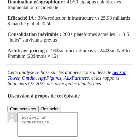
Domination géographique :
41/50 top apps chinoises vs
fragmentation occidentale
Efficacité IA :
30% réduction infrastructure vs 25,98 milliards
$ marché global 2024
Consolidation inévitable :
200+ plateformes actuelles → 3-5
"hubs" survivants prévus
Arbitrage pricing :
199$/an micro-dramas vs 240$/an Netflix
Premium (20$/mois × 12)
Cette analyse se base sur les données consolidées de
Sensor
Tower
,
Omdia
,
AppFigures
,
AlixPartners
, et les rapports
financiers Q2 2025 des principales plateformes.
Discussion à propos de cet épisode
Commentaires
Restacks