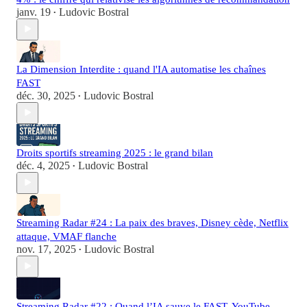
janv. 19
Ludovic Bostral
•
La Dimension Interdite : quand l'IA automatise les chaînes
FAST
déc. 30, 2025
Ludovic Bostral
•
Droits sportifs streaming 2025 : le grand bilan
déc. 4, 2025
Ludovic Bostral
•
Streaming Radar #24 : La paix des braves, Disney cède, Netflix
attaque, VMAF flanche
nov. 17, 2025
Ludovic Bostral
•
Streaming Radar #22 : Quand l’IA sauve le FAST, YouTube