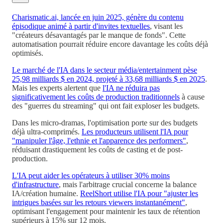
Charismatic.ai, lancée en juin 2025, génère du contenu
épisodique animé à partir d'invites textuelles
, visant les
"créateurs désavantagés par le manque de fonds". Cette
automatisation pourrait réduire encore davantage les coûts déjà
optimisés.
Le marché de l'IA dans le secteur média/entertainment pèse
25,98 milliards $ en 2024, projeté à 33,68 milliards $ en 2025
.
Mais les experts alertent que
l'IA ne réduira pas
significativement les coûts de production traditionnels
à cause
des "guerres du streaming" qui ont fait exploser les budgets.
Dans les micro-dramas, l'optimisation porte sur des budgets
déjà ultra-comprimés.
Les producteurs utilisent l'IA pour
"manipuler l'âge, l'ethnie et l'apparence des performers"
,
réduisant drastiquement les coûts de casting et de post-
production.
L'IA peut aider les opérateurs à utiliser 30% moins
d'infrastructure
, mais l'arbitrage crucial concerne la balance
IA/création humaine.
ReelShort utilise l'IA pour "ajuster les
intrigues basées sur les retours viewers instantanément"
,
optimisant l'engagement pour maintenir les taux de rétention
supérieurs à 15% sur 12 mois.