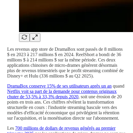
Les revenus app store de DramaBox sont passés de 8 millions
$ en 2023 à 217 millions $ en 2024. ReelShort a bondi de 36
millions $ à 214 millions $ sur la même période. Ces deux
applications chinoises de micro-drames génèrent désormais
plus de revenus trimestriels que le profit streaming combiné de
Disney+ et Hulu (336 millions $ au Q2 2025).
DramaBox conserve 15% de ses utilisateurs après un an
quand
Netflix voit sa part de la demande pour contenus originaux
chuter de 53,5% à 33,3% depuis 2020
, soit une érosion de 20
points en trois ans. Ces chiffres révèlent la transformation
structurelle en cours : l'industrie streaming bascule vers des
modèles d'efficacité économique qui privilégient la rétention
sur l'acquisition, et la monétisation directe sur l'abonnement.
Les
700 millions de dollars de revenus générés au premier