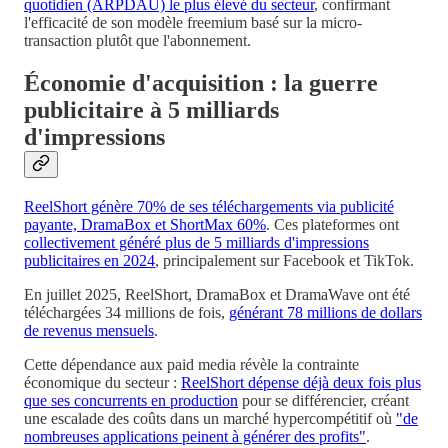
quotidien (ARPDAU) le plus élevé du secteur
, confirmant
l'efficacité de son modèle freemium basé sur la micro-
transaction plutôt que l'abonnement.
Économie d'acquisition : la guerre
publicitaire à 5 milliards
d'impressions
ReelShort génère 70% de ses téléchargements via publicité
payante, DramaBox et ShortMax 60%
. Ces plateformes ont
collectivement généré plus de 5 milliards d'impressions
publicitaires en 2024
, principalement sur Facebook et TikTok.
En juillet 2025, ReelShort, DramaBox et DramaWave ont été
téléchargées 34 millions de fois,
générant 78 millions de dollars
de revenus mensuels
.
Cette dépendance aux paid media révèle la contrainte
économique du secteur :
ReelShort dépense déjà deux fois plus
que ses concurrents en production
pour se différencier, créant
une escalade des coûts dans un marché hypercompétitif où
"de
nombreuses applications peinent à générer des profits"
.