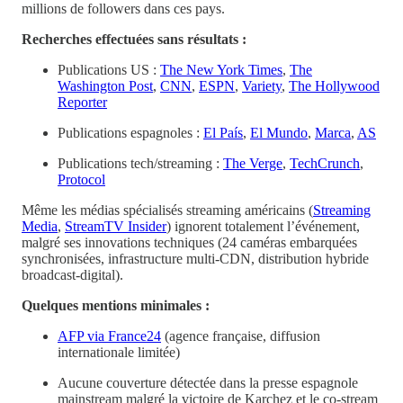
millions de followers dans ces pays.
Recherches effectuées sans résultats :
Publications US :
The New York Times
,
The
Washington Post
,
CNN
,
ESPN
,
Variety
,
The Hollywood
Reporter
Publications espagnoles :
El País
,
El Mundo
,
Marca
,
AS
Publications tech/streaming :
The Verge
,
TechCrunch
,
Protocol
Même les médias spécialisés streaming américains (
Streaming
Media
,
StreamTV Insider
) ignorent totalement l’événement,
malgré ses innovations techniques (24 caméras embarquées
synchronisées, infrastructure multi-CDN, distribution hybride
broadcast-digital).
Quelques mentions minimales :
AFP via France24
(agence française, diffusion
internationale limitée)
Aucune couverture détectée dans la presse espagnole
mainstream malgré la victoire de Karchez et le co-stream