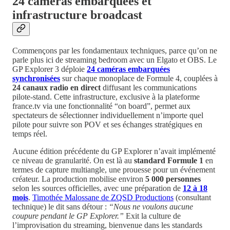
24 caméras embarquées et
infrastructure broadcast
Commençons par les fondamentaux techniques, parce qu’on ne
parle plus ici de streaming bedroom avec un Elgato et OBS. Le
GP Explorer 3 déploie
24 caméras embarquées
synchronisées
sur chaque monoplace de Formule 4, couplées à
24 canaux radio en direct
diffusant les communications
pilote-stand. Cette infrastructure, exclusive à la plateforme
france.tv via une fonctionnalité “on board”, permet aux
spectateurs de sélectionner individuellement n’importe quel
pilote pour suivre son POV et ses échanges stratégiques en
temps réel.
Aucune édition précédente du GP Explorer n’avait implémenté
ce niveau de granularité. On est là au
standard Formule 1
en
termes de capture multiangle, une prouesse pour un événement
créateur. La production mobilise environ
5 000 personnes
selon les sources officielles, avec une préparation de
12 à 18
mois
.
Timothée Malossane de ZQSD Productions
(consultant
technique) le dit sans détour :
“Nous ne voulons aucune
coupure pendant le GP Explorer.”
Exit la culture de
l’improvisation du streaming, bienvenue dans les standards