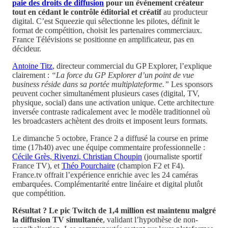
paie des droits de diffusion
pour un événement créateur
tout en cédant le contrôle éditorial et créatif
au producteur
digital. C’est Squeezie qui sélectionne les pilotes, définit le
format de compétition, choisit les partenaires commerciaux.
France Télévisions se positionne en amplificateur, pas en
décideur.
Antoine Titz
, directeur commercial du GP Explorer, l’explique
clairement :
“La force du GP Explorer d’un point de vue
business réside dans sa portée multiplateforme.”
Les sponsors
peuvent cocher simultanément plusieurs cases (digital, TV,
physique, social) dans une activation unique. Cette architecture
inversée contraste radicalement avec le modèle traditionnel où
les broadcasters achètent des droits et imposent leurs formats.
Le dimanche 5 octobre, France 2 a diffusé la course en prime
time (17h40) avec une équipe commentaire professionnelle :
Cécile Grès, Rivenzi, Christian Choupin
(journaliste sportif
France TV), et
Théo Pourchaire
(champion F2 et F4).
France.tv offrait l’expérience enrichie avec les 24 caméras
embarquées. Complémentarité entre linéaire et digital plutôt
que compétition.
Résultat ? Le pic Twitch de 1,4 million est maintenu malgré
la diffusion TV simultanée
, validant l’hypothèse de non-