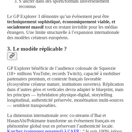
S’ancrer dans des sports/formats universellement
reconnus
Le GP Explorer 3 démontre qu’un événement peut être
techniquement sophistiqué, économiquement viable, et
socialement massif
tout en restant invisible pour les médias
étrangers. Une limite structurelle à l’expansion internationale
des modèles créateurs européens.
3. Le modèle réplicable ?
GP Explorer bénéficie de l’audience colossale de Squeezie
(18+ millions YouTube, records Twitch), capacité à mobiliser
partenaires premium, et contexte français favorable
(écosystème créateur mature, institutions ouvertes). Réplication
dans d’autres géos et verticales devra adapter le blueprint, mais
les principes — hybridation physique-digital, storytelling
longitudinal, authenticité préservée, monétisation multi-sources
— semblent transposables.
La dimension internationale avec co-streams d’Ibai et
HasanAbi/Pokimane transforme un événement français en
phénomène global tout en préservant l’authenticité locale.
Karchez (vainqueur espagnol) à l’AFP
:
“Je suis 100% jaloux