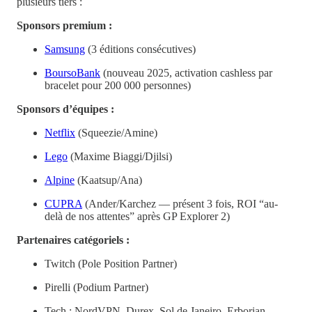
plusieurs tiers :
Sponsors premium :
Samsung
(3 éditions consécutives)
BoursoBank
(nouveau 2025, activation cashless par
bracelet pour 200 000 personnes)
Sponsors d’équipes :
Netflix
(Squeezie/Amine)
Lego
(Maxime Biaggi/Djilsi)
Alpine
(Kaatsup/Ana)
CUPRA
(Ander/Karchez — présent 3 fois, ROI “au-
delà de nos attentes” après GP Explorer 2)
Partenaires catégoriels :
Twitch (Pole Position Partner)
Pirelli (Podium Partner)
Tech : NordVPN, Durex, Sol de Janeiro, Erborian