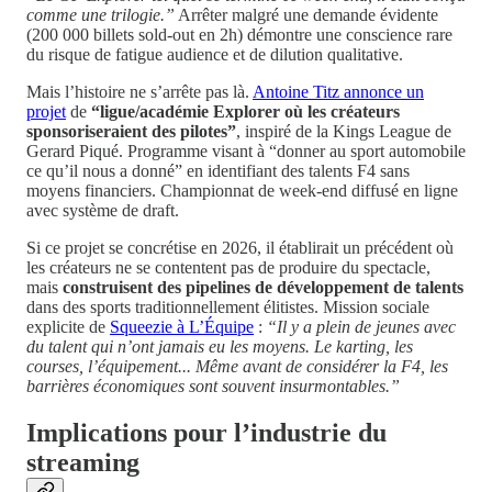
comme une trilogie.”
Arrêter malgré une demande évidente
(200 000 billets sold-out en 2h) démontre une conscience rare
du risque de fatigue audience et de dilution qualitative.
Mais l’histoire ne s’arrête pas là.
Antoine Titz annonce un
projet
de
“ligue/académie Explorer où les créateurs
sponsoriseraient des pilotes”
, inspiré de la Kings League de
Gerard Piqué. Programme visant à “donner au sport automobile
ce qu’il nous a donné” en identifiant des talents F4 sans
moyens financiers. Championnat de week-end diffusé en ligne
avec système de draft.
Si ce projet se concrétise en 2026, il établirait un précédent où
les créateurs ne se contentent pas de produire du spectacle,
mais
construisent des pipelines de développement de talents
dans des sports traditionnellement élitistes. Mission sociale
explicite de
Squeezie à L’Équipe
:
“Il y a plein de jeunes avec
du talent qui n’ont jamais eu les moyens. Le karting, les
courses, l’équipement... Même avant de considérer la F4, les
barrières économiques sont souvent insurmontables.”
Implications pour l’industrie du
streaming