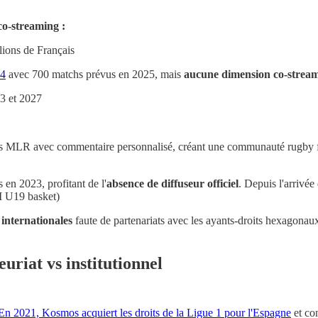
co-streaming :
lions de Français
24
avec 700 matchs prévus en 2025, mais
aucune dimension co-strea
3 et 2027
hs MLR avec commentaire personnalisé, créant une communauté rugby 
 en 2023, profitant de l'
absence de diffuseur officiel
. Depuis l'arrivé
U19 basket)
 internationales
faute de partenariats avec les ayants-droits hexagona
riat vs institutionnel
En 2021, Kosmos acquiert les droits de la Ligue 1 pour l'Espagne
et con