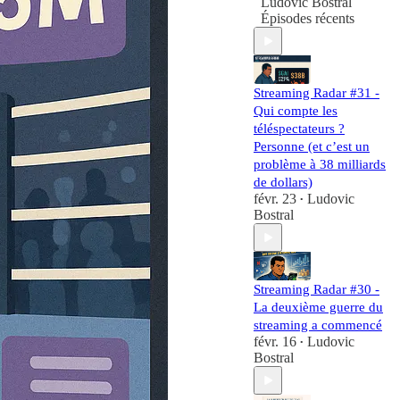
Ludovic Bostral
Épisodes récents
Streaming Radar #31 -
Qui compte les
téléspectateurs ?
Personne (et c’est un
problème à 38 milliards
de dollars)
févr. 23
Ludovic
•
Bostral
Streaming Radar #30 -
La deuxième guerre du
streaming a commencé
févr. 16
Ludovic
•
Bostral