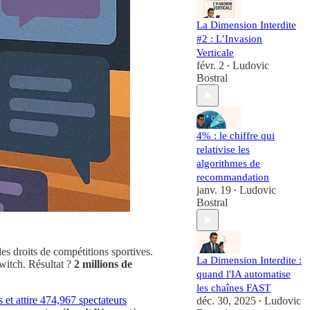
La Dimension Interdite
#2 : L’Invasion
Verticale
févr. 2
Ludovic
•
Bostral
4% : le chiffre qui
relativise les
algorithmes de
recommandation
janv. 19
Ludovic
•
Bostral
s droits de compétitions sportives.
La Dimension Interdite :
Twitch. Résultat ?
2 millions de
quand l'IA automatise
les chaînes FAST
s et attire 474,967 spectateurs
déc. 30, 2025
Ludovic
•