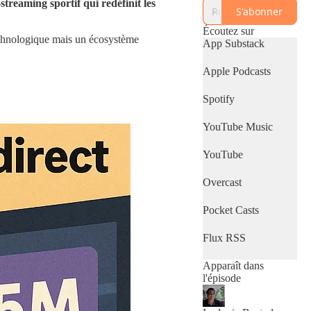
streaming sportif qui redéfinit les
Streaming Radar, il
S'abonner
décrypte les
tendances de la tech
Écoutez sur
technologique mais un écosystème
et du business dans le
App Substack
secteur du Streaming
et de l'OTT
Apple Podcasts
Spotify
YouTube Music
YouTube
Overcast
Pocket Casts
Flux RSS
Apparaît dans
l'épisode