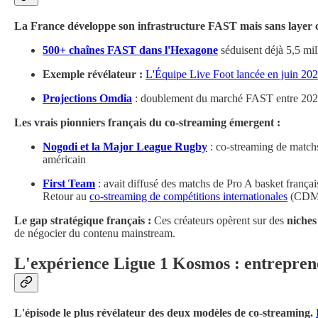
La France développe son infrastructure FAST mais sans layer 
500+ chaînes FAST dans l'Hexagone
séduisent déjà 5,5 mil
Exemple révélateur :
L'Équipe Live Foot lancée en juin 20
Projections Omdia
: doublement du marché FAST entre 202
Les vrais pionniers français du co-streaming émergent :
Nogodi et la Major League Rugby
: co-streaming de matc
américain
First Team
: avait diffusé des matchs de Pro A basket français
Retour au
co-streaming de compétitions internationales
(CDM 
Le gap stratégique français :
Ces créateurs opèrent sur des
niches
de négocier du contenu mainstream.
L'expérience Ligue 1 Kosmos : entrepreneu
L'épisode le plus révélateur des deux modèles de co-streaming.