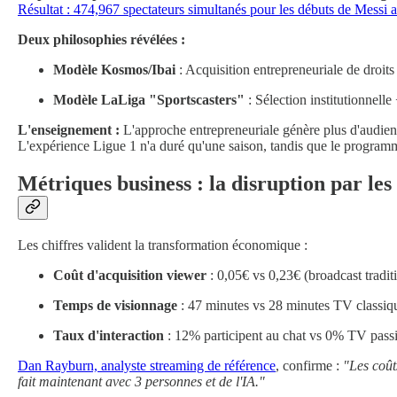
Résultat : 474,967 spectateurs simultanés pour les débuts de Messi
Deux philosophies révélées :
Modèle Kosmos/Ibai
: Acquisition entrepreneuriale de droits 
Modèle LaLiga "Sportscasters"
: Sélection institutionnelle
L'enseignement :
L'approche entrepreneuriale génère plus d'audi
L'expérience Ligue 1 n'a duré qu'une saison, tandis que le progra
Métriques business : la disruption par le
Les chiffres valident la transformation économique :
Coût d'acquisition viewer
: 0,05€ vs 0,23€ (broadcast tradit
Temps de visionnage
: 47 minutes vs 28 minutes TV classiq
Taux d'interaction
: 12% participent au chat vs 0% TV pass
Dan Rayburn, analyste streaming de référence
, confirme :
"Les coût
fait maintenant avec 3 personnes et de l'IA."