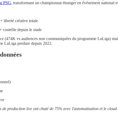
 au PSG
, transformant un championnat étranger en événement national e
+ liberté créative totale
 + contrôle depuis le stade
ence (474K vs audiences non communiquées du programme LaLiga) mais
mme LaLiga perdure depuis 2022.
s données
ionnel)
ue
ive
s de production live ont chuté de 75% avec l'automatisation et le cloud.