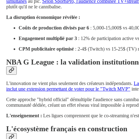
simultanés
au pic.
Selon SportsPro, l'audience combinée TV+streamin
plutôt qu'il ne le cannibalise.
La disruption économique révélée :
Coûts de production divisés par 6
: 5,000-15,000$ vs 40,00
Engagement multiplié par 3
: 12% de participation active 
CPM publicitaire optimisé
: 2-4$ (Twitch) vs 15-25$ (TV) 
NBA G League : la validation institutionn
L'innovation ne vient plus seulement des créateurs indépendants.
La
inclut une extension permettant de voter pour le "Twitch MVP"
inte
Cette approche "hybrid official" démultiplie l'audience sans cannib
communauté dédiée, créant un effet réseau viral impossible à reprodu
L'enseignement :
Les ligues comprennent que le co-streaming n'es
L'écosystème français en construction