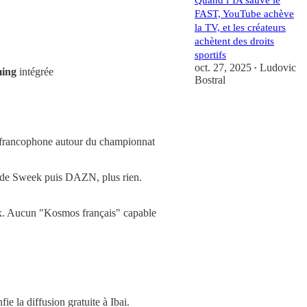
Quand l’IA sauve le
FAST, YouTube achève
la TV, et les créateurs
achètent des droits
sportifs
oct. 27, 2025
Ludovic
•
ming
intégrée
Bostral
francophone autour du championnat
e de Sweek puis DAZN, plus rien.
ux. Aucun "Kosmos français" capable
fie la diffusion gratuite à Ibai.