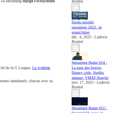
e co-streaming
élargit l'écosystème
Bostral
Droits sportifs
streaming 2025 : le
grand bilan
déc. 4, 2025
Ludovic
•
Bostral
Streaming Radar #24 :
La paix des braves,
iciel de la G League.
Le système
Disney cède, Netflix
attaque, VMAF flanche
treams simultanés, chacun avec sa
nov. 17, 2025
Ludovic
•
Bostral
Streaming Radar #22 :