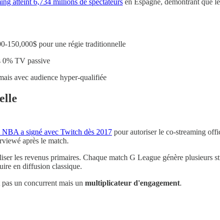
g atteint 6,734 millions de spectateurs
en Espagne, démontrant que l
0-150,000$ pour une régie traditionnelle
vs 0% TV passive
mais avec audience hyper-qualifiée
elle
 NBA a signé avec Twitch dès 2017
pour autoriser le co-streaming off
rviewé après le match.
aliser les revenus primaires. Chaque match G League génère plusieurs s
ire en diffusion classique.
t pas un concurrent mais un
multiplicateur d'engagement
.