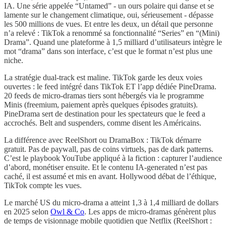
IA. Une série appelée “Untamed” - un ours polaire qui danse et se
lamente sur le changement climatique, oui, sérieusement - dépasse
les 500 millions de vues. Et entre les deux, un détail que personne
n’a relevé : TikTok a renommé sa fonctionnalité “Series” en “(Mini)
Drama”. Quand une plateforme à 1,5 milliard d’utilisateurs intègre le
mot “drama” dans son interface, c’est que le format n’est plus une
niche.
La stratégie dual-track est maline. TikTok garde les deux voies
ouvertes : le feed intégré dans TikTok ET l’app dédiée PineDrama.
20 feeds de micro-dramas tiers sont hébergés via le programme
Minis (freemium, paiement après quelques épisodes gratuits).
PineDrama sert de destination pour les spectateurs que le feed a
accrochés. Belt and suspenders, comme disent les Américains.
La différence avec ReelShort ou DramaBox : TikTok démarre
gratuit. Pas de paywall, pas de coins virtuels, pas de dark patterns.
C’est le playbook YouTube appliqué à la fiction : capturer l’audience
d’abord, monétiser ensuite. Et le contenu IA-generated n’est pas
caché, il est assumé et mis en avant. Hollywood débat de l’éthique,
TikTok compte les vues.
Le marché US du micro-drama a atteint 1,3 à 1,4 milliard de dollars
en 2025 selon
Owl & Co
. Les apps de micro-dramas génèrent plus
de temps de visionnage mobile quotidien que Netflix (ReelShort :