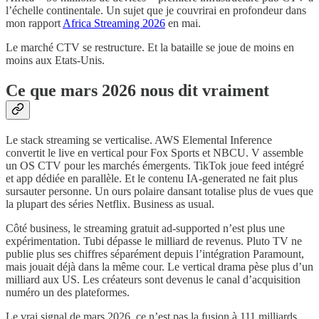
l’échelle continentale. Un sujet que je couvrirai en profondeur dans
mon rapport
Africa Streaming 2026
en mai.
Le marché CTV se restructure. Et la bataille se joue de moins en
moins aux Etats-Unis.
Ce que mars 2026 nous dit vraiment
Le stack streaming se verticalise. AWS Elemental Inference
convertit le live en vertical pour Fox Sports et NBCU. V assemble
un OS CTV pour les marchés émergents. TikTok joue feed intégré
et app dédiée en parallèle. Et le contenu IA-generated ne fait plus
sursauter personne. Un ours polaire dansant totalise plus de vues que
la plupart des séries Netflix. Business as usual.
Côté business, le streaming gratuit ad-supported n’est plus une
expérimentation. Tubi dépasse le milliard de revenus. Pluto TV ne
publie plus ses chiffres séparément depuis l’intégration Paramount,
mais jouait déjà dans la même cour. Le vertical drama pèse plus d’un
milliard aux US. Les créateurs sont devenus le canal d’acquisition
numéro un des plateformes.
Le vrai signal de mars 2026, ce n’est pas la fusion à 111 milliards.