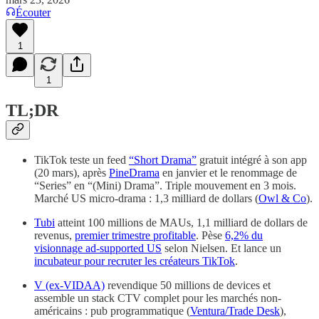
Écouter
1
1
TL;DR
TikTok teste un feed
“Short Drama”
gratuit intégré à son app
(20 mars), après
PineDrama
en janvier et le renommage de
“Series” en “(Mini) Drama”. Triple mouvement en 3 mois.
Marché US micro-drama : 1,3 milliard de dollars (
Owl & Co
).
Tubi
atteint 100 millions de MAUs, 1,1 milliard de dollars de
revenus,
premier trimestre profitable
. Pèse
6,2% du
visionnage ad-supported US
selon Nielsen. Et lance un
incubateur pour recruter les créateurs TikTok
.
V (ex-VIDAA)
revendique 50 millions de devices et
assemble un stack CTV complet pour les marchés non-
américains : pub programmatique (
Ventura/Trade Desk
),