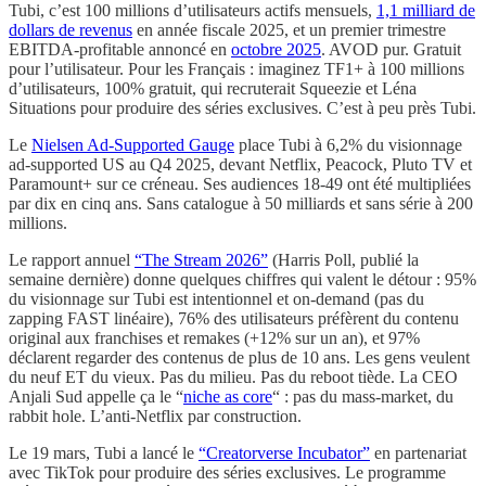
Tubi, c’est 100 millions d’utilisateurs actifs mensuels,
1,1 milliard de
dollars de revenus
en année fiscale 2025, et un premier trimestre
EBITDA-profitable annoncé en
octobre 2025
. AVOD pur. Gratuit
pour l’utilisateur. Pour les Français : imaginez TF1+ à 100 millions
d’utilisateurs, 100% gratuit, qui recruterait Squeezie et Léna
Situations pour produire des séries exclusives. C’est à peu près Tubi.
Le
Nielsen Ad-Supported Gauge
place Tubi à 6,2% du visionnage
ad-supported US au Q4 2025, devant Netflix, Peacock, Pluto TV et
Paramount+ sur ce créneau. Ses audiences 18-49 ont été multipliées
par dix en cinq ans. Sans catalogue à 50 milliards et sans série à 200
millions.
Le rapport annuel
“The Stream 2026”
(Harris Poll, publié la
semaine dernière) donne quelques chiffres qui valent le détour : 95%
du visionnage sur Tubi est intentionnel et on-demand (pas du
zapping FAST linéaire), 76% des utilisateurs préfèrent du contenu
original aux franchises et remakes (+12% sur un an), et 97%
déclarent regarder des contenus de plus de 10 ans. Les gens veulent
du neuf ET du vieux. Pas du milieu. Pas du reboot tiède. La CEO
Anjali Sud appelle ça le “
niche as core
“ : pas du mass-market, du
rabbit hole. L’anti-Netflix par construction.
Le 19 mars, Tubi a lancé le
“Creatorverse Incubator”
en partenariat
avec TikTok pour produire des séries exclusives. Le programme