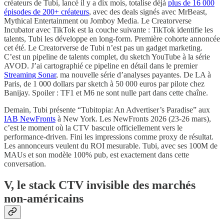
créateurs de Tubi, lancé il y a dix mois, totalise déjà
plus de 16 000
épisodes de 200+ créateurs
, avec des deals signés avec MrBeast,
Mythical Entertainment ou Jomboy Media. Le Creatorverse
Incubator avec TikTok est la couche suivante : TikTok identifie les
talents, Tubi les développe en long-form. Première cohorte annoncée
cet été. Le Creatorverse de Tubi n’est pas un gadget marketing.
C’est un pipeline de talents complet, du sketch YouTube à la série
AVOD. J’ai cartographié ce pipeline en détail dans le premier
Streaming Sonar
, ma nouvelle série d’analyses payantes. De LA à
Paris, de 1 000 dollars par sketch à 50 000 euros par pilote chez
Banijay. Spoiler : TF1 et M6 ne sont nulle part dans cette chaîne.
Demain, Tubi présente “Tubitopia: An Advertiser’s Paradise” aux
IAB NewFronts
à New York. Les NewFronts 2026 (23-26 mars),
c’est le moment où la CTV bascule officiellement vers le
performance-driven. Fini les impressions comme proxy de résultat.
Les annonceurs veulent du ROI mesurable. Tubi, avec ses 100M de
MAUs et son modèle 100% pub, est exactement dans cette
conversation.
V, le stack CTV invisible des marchés
non-américains