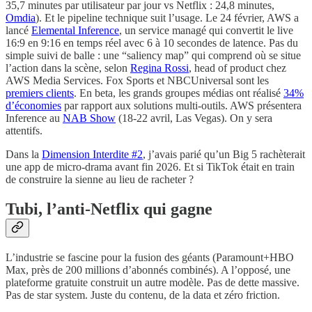
35,7 minutes par utilisateur par jour vs Netflix : 24,8 minutes,
Omdia
). Et le pipeline technique suit l’usage. Le 24 février, AWS a
lancé
Elemental Inference
, un service managé qui convertit le live
16:9 en 9:16 en temps réel avec 6 à 10 secondes de latence. Pas du
simple suivi de balle : une “saliency map” qui comprend où se situe
l’action dans la scène, selon
Regina Rossi
, head of product chez
AWS Media Services. Fox Sports et NBCUniversal sont les
premiers clients
. En beta, les grands groupes médias ont réalisé
34%
d’économies
par rapport aux solutions multi-outils. AWS présentera
Inference au
NAB Show
(18-22 avril, Las Vegas). On y sera
attentifs.
Dans la
Dimension Interdite #2
, j’avais parié qu’un Big 5 rachèterait
une app de micro-drama avant fin 2026. Et si TikTok était en train
de construire la sienne au lieu de racheter ?
Tubi, l’anti-Netflix qui gagne
L’industrie se fascine pour la fusion des géants (Paramount+HBO
Max, près de 200 millions d’abonnés combinés). A l’opposé, une
plateforme gratuite construit un autre modèle. Pas de dette massive.
Pas de star system. Juste du contenu, de la data et zéro friction.