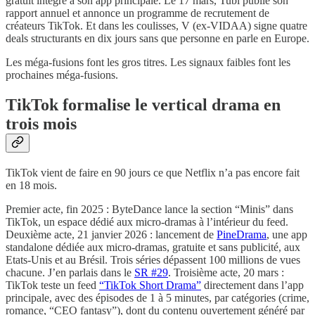
gratuit intégré à son app principale. Le 17 mars, Tubi publie son
rapport annuel et annonce un programme de recrutement de
créateurs TikTok. Et dans les coulisses, V (ex-VIDAA) signe quatre
deals structurants en dix jours sans que personne en parle en Europe.
Les méga-fusions font les gros titres. Les signaux faibles font les
prochaines méga-fusions.
TikTok formalise le vertical drama en
trois mois
TikTok vient de faire en 90 jours ce que Netflix n’a pas encore fait
en 18 mois.
Premier acte, fin 2025 : ByteDance lance la section “Minis” dans
TikTok, un espace dédié aux micro-dramas à l’intérieur du feed.
Deuxième acte, 21 janvier 2026 : lancement de
PineDrama
, une app
standalone dédiée aux micro-dramas, gratuite et sans publicité, aux
Etats-Unis et au Brésil. Trois séries dépassent 100 millions de vues
chacune. J’en parlais dans le
SR #29
. Troisième acte, 20 mars :
TikTok teste un feed
“TikTok Short Drama”
directement dans l’app
principale, avec des épisodes de 1 à 5 minutes, par catégories (crime,
romance, “CEO fantasy”), dont du contenu ouvertement généré par