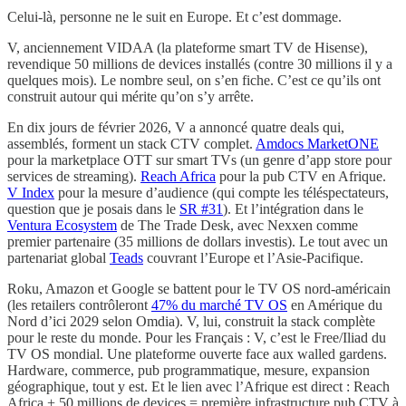
Celui-là, personne ne le suit en Europe. Et c’est dommage.
V, anciennement VIDAA (la plateforme smart TV de Hisense),
revendique 50 millions de devices installés (contre 30 millions il y a
quelques mois). Le nombre seul, on s’en fiche. C’est ce qu’ils ont
construit autour qui mérite qu’on s’y arrête.
En dix jours de février 2026, V a annoncé quatre deals qui,
assemblés, forment un stack CTV complet.
Amdocs MarketONE
pour la marketplace OTT sur smart TVs (un genre d’app store pour
services de streaming).
Reach Africa
pour la pub CTV en Afrique.
V Index
pour la mesure d’audience (qui compte les téléspectateurs,
question que je posais dans le
SR #31
). Et l’intégration dans le
Ventura Ecosystem
de The Trade Desk, avec Nexxen comme
premier partenaire (35 millions de dollars investis). Le tout avec un
partenariat global
Teads
couvrant l’Europe et l’Asie-Pacifique.
Roku, Amazon et Google se battent pour le TV OS nord-américain
(les retailers contrôleront
47% du marché TV OS
en Amérique du
Nord d’ici 2029 selon Omdia). V, lui, construit la stack complète
pour le reste du monde. Pour les Français : V, c’est le Free/Iliad du
TV OS mondial. Une plateforme ouverte face aux walled gardens.
Hardware, commerce, pub programmatique, mesure, expansion
géographique, tout y est. Et le lien avec l’Afrique est direct : Reach
Africa + 50 millions de devices = première infrastructure pub CTV à