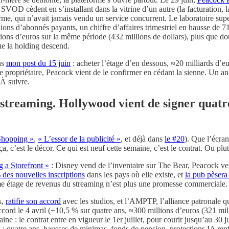
 SVOD cèdent en s’installant dans la vitrine d’un autre (la facturation, 
orme, qui n’avait jamais vendu un service concurrent. Le laboratoire sup
llions d’abonnés payants, un chiffre d’affaires trimestriel en hausse de 7
lions d’euros sur la même période (432 millions de dollars), plus que 
ue la holding descend.
ns
mon post du 15 juin
: acheter l’étage d’en dessous, ≈20 milliards d’eu
de propriétaire, Peacock vient de le confirmer en cédant la sienne. Un an
À suivre.
treaming. Hollywood vient de signer quatre
Shopping »
,
« L’essor de la publicité »
, et déjà dans
le #20
). Que l’écra
ça, c’est le décor. Ce qui est neuf cette semaine, c’est le contrat. Ou pl
 a Storefront »
: Disney vend de l’inventaire sur The Bear, Peacock vend
 des nouvelles inscriptions
dans les pays où elle existe, et
la pub pèsera
 étage de revenus du streaming n’est plus une promesse commerciale. Il
s,
ratifie son accord
avec les studios, et l’AMPTP, l’alliance patronale q
ccord le 4 avril (+10,5 % sur quatre ans, ≈300 millions d’euros (321 m
ine : le contrat entre en vigueur le 1er juillet, pour courir jusqu’au 30 
: quatre ans, hausses de minimas, fonds de pension, protections IA ren