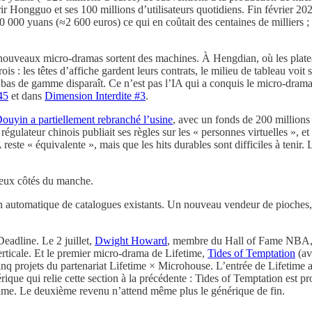
rrir Hongguo et ses 100 millions d’utilisateurs quotidiens. Fin février
 000 yuans (≈2 600 euros) ce qui en coûtait des centaines de milliers ; 
 nouveaux micro-dramas sortent des machines. À Hengdian, où les plateau
rois : les têtes d’affiche gardent leurs contrats, le milieu de tableau voi
 bas de gamme disparaît. Ce n’est pas l’IA qui a conquis le micro-drama 
45
et dans
Dimension Interdite #3
.
ouyin a partiellement rebranché l’usine
, avec un fonds de 200 millions 
régulateur chinois publiait ses règles sur les « personnes virtuelles »,
 reste « équivalente », mais que les hits durables sont difficiles à tenir. 
deux côtés du manche.
tion automatique de catalogues existants. Un nouveau vendeur de pioches
eadline. Le 2 juillet,
Dwight Howard
, membre du Hall of Fame NBA, e
verticale. Et le premier micro-drama de Lifetime,
Tides of Temptation
(av
inq projets du partenariat Lifetime × Microhouse. L’entrée de Lifetime 
générique qui relie cette section à la précédente : Tides of Temptation e
ime. Le deuxième revenu n’attend même plus le générique de fin.