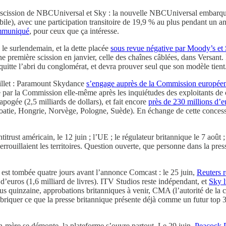
 scission de NBCUniversal et Sky : la nouvelle NBCUniversal embarq
bile), avec une participation transitoire de 19,9 % au plus pendant un
mmuniqué
, pour ceux que ça intéresse.
 le surlendemain, et la dette placée
sous revue négative par Moody’s e
une première scission en janvier, celle des chaînes câblées, dans Versant. Po
uitte l’abri du conglomérat, et devra prouver seul que son modèle tient
illet : Paramount Skydance
s’engage auprès de la Commission europée
 par la Commission elle-même après les inquiétudes des exploitants de 
apogée (2,5 milliards de dollars), et fait encore
près de 230 millions d’eu
tie, Hongrie, Norvège, Pologne, Suède). En échange de cette concessio
titrust américain, le 12 juin ; l’UE ; le régulateur britannique le 7 août 
rrouillaient les territoires. Question ouverte, que personne dans la pre
e est tombée quatre jours avant l’annonce Comcast : le 25 juin,
Reuters r
d’euros (1,6 milliard de livres). ITV Studios reste indépendant, et
Sky l
us quinzaine, approbations britanniques à venir, CMA (l’autorité de la c
e fabriquer ce que la presse britannique présente déjà comme un futur t
mère se démonte, la plateforme s’ouvre partout. Le 29 juin,
Peacock 