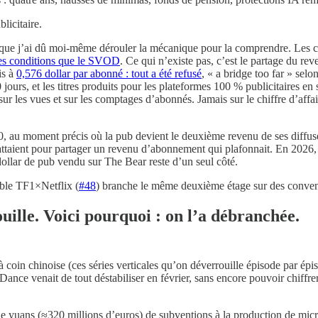
licitaire.
et que j’ai dû moi-même dérouler la mécanique pour la comprendre. Les c
êmes conditions que le SVOD
. Ce qui n’existe pas, c’est le partage du r
is à
0,576 dollar par abonné : tout a été refusé
, « a bridge too far » se
ours, et les titres produits pour les plateformes 100 % publicitaires en
r les vues et sur les comptages d’abonnés. Jamais sur le chiffre d’affair
30, au moment précis où la pub devient le deuxième revenu de ses diffus
attaient pour partager un revenu d’abonnement qui plafonnait. En 2026, e
 dollar de pub vendu sur The Bear reste d’un seul côté.
able TF1×Netflix (
#48
) branche le même deuxième étage sur des convent
ouille. Voici pourquoi : on l’a débranchée.
 à coin chinoise (ces séries verticales qu’on déverrouille épisode par épiso
Dance venait de tout déstabiliser en février, sans encore pouvoir chiffrer
e yuans (≈320 millions d’euros) de subventions à la production de micr