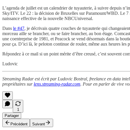
L’agenda de juillet est un calendrier de tuyauterie, à suivre depuis n’
Sky/ITV. Le 22 : la décision de Bruxelles sur Paramount/WBD. Le 7 aoû
naissance effective de la nouvelle NBCUniversal.
Dans
le #47
, je décrivais quatre couches de tuyauterie qui changeaie
morceau aille se brancher, ou se faire brancher, au bon étage. Comca
une coentreprise de 1981, et Peacock se vend désormais dans la bout
pour ça. D’ici là, le peloton continue de rouler, même aux heures les 
Répondez à ce mail si un point mérite d’être creusé, c’est souvent comm
Ludovic
Streaming Radar est écrit par Ludovic Bostral, freelance en data inte
propriétaires sur
lens.streaming-radar.com
. Pour en parler de vive vo
1
Partager
Précédent
Suivant