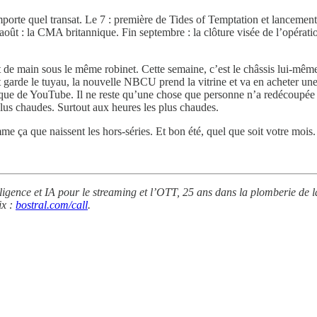
importe quel transat. Le 7 : première de Tides of Temptation et lancemen
t : la CMA britannique. Fin septembre : la clôture visée de l’opératio
nt de main sous le même robinet. Cette semaine, c’est le châssis lui-m
st garde le tuyau, la nouvelle NBCU prend la vitrine et va en acheter
ique de YouTube. Il ne reste qu’une chose que personne n’a redécoupée
plus chaudes. Surtout aux heures les plus chaudes.
e ça que naissent les hors-séries. Et bon été, quel que soit votre mois.
lligence et IA pour le streaming et l’OTT, 25 ans dans la plomberie de
ix :
bostral.com/call
.