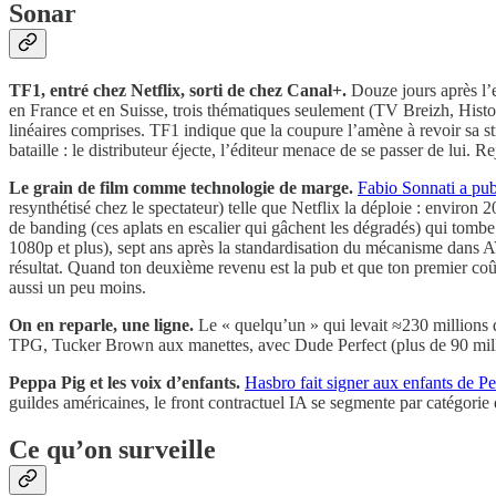
Sonar
TF1, entré chez Netflix, sorti de chez Canal+.
Douze jours après l’
en France et en Suisse, trois thématiques seulement (TV Breizh, His
linéaires comprises. TF1 indique que la coupure l’amène à revoir sa str
bataille : le distributeur éjecte, l’éditeur menace de se passer de lui. 
Le grain de film comme technologie de marge.
Fabio Sonnati a pub
resynthétisé chez le spectateur) telle que Netflix la déploie : enviro
de banding (ces aplats en escalier qui gâchent les dégradés) qui tombe
1080p et plus), sept ans après la standardisation du mécanisme dans
résultat. Quand ton deuxième revenu est la pub et que ton premier coût 
aussi un peu moins.
On en reparle, une ligne.
Le « quelqu’un » qui levait ≈230 millions 
TPG, Tucker Brown aux manettes, avec Dude Perfect (plus de 90 million
Peppa Pig et les voix d’enfants.
Hasbro fait signer aux enfants de Pe
guildes américaines, le front contractuel IA se segmente par catégorie 
Ce qu’on surveille