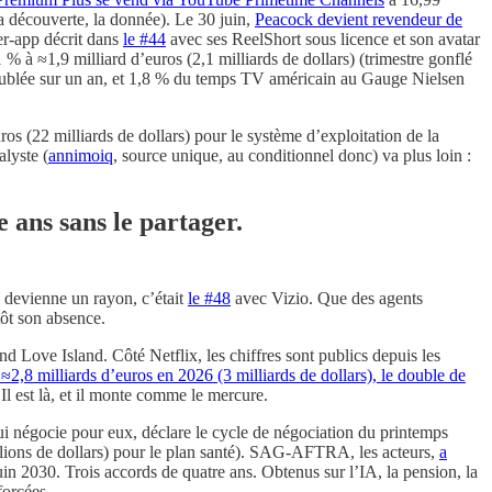
la découverte, la donnée). Le 30 juin,
Peacock devient revendeur de
er-app décrit dans
le #44
avec ses ReelShort sous licence et son avatar
1 % à ≈1,9 milliard d’euros (2,1 milliards de dollars) (trimestre gonflé
doublée sur un an, et 1,8 % du temps TV américain au Gauge Nielsen
ros (22 milliards de dollars) pour le système d’exploitation de la
alyste (
annimoiq
, source unique, au conditionnel donc) va plus loin :
 ans sans le partager.
n devienne un rayon, c’était
le #48
avec Vizio. Que des agents
utôt son absence.
 Love Island. Côté Netflix, les chiffres sont publics depuis les
 ≈2,8 milliards d’euros en 2026 (3 milliards de dollars), le double de
 est là, et il monte comme le mercure.
ui négocie pour eux, déclare le cycle de négociation du printemps
illions de dollars) pour le plan santé). SAG-AFTRA, les acteurs,
a
juin 2030. Trois accords de quatre ans. Obtenus sur l’IA, la pension, la
forcées.