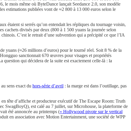
 2026, le mois même où ByteDance lançait Seedance 2.0, son modèle
les estimations publiées vont de ≈2 800 à 13 000 euros selon le
x étaient si serrés qu’on entendait les répliques du tournage voisin,
t ses cachets divisés par deux (800 à 1 500 yuans la journée selon
chinois. C’est le retrait d’une subvention qui a précipité ce que l’IA
de yuans (≈26 millions d’euros) pour le tourné réel. Soit 8 % de la
 et Hongguo sanctionnait 670 œuvres pour visages et propriétés
La question qui décidera de la suite est exactement celle-là : la
, au sens exact du
hors-série d’avril
: la marge est dans l’outillage, pas
n tête d’affiche et producteur exécutif de The Escape Room: Truth
ec SwagBoyQ), est calé au 7 juillet, sur Microhouse, la plateforme de
avait été annoncée au printemps (
« Hollywood pivote sur le vertical
st produit en association avec Motion Entertainment, une société de WPP