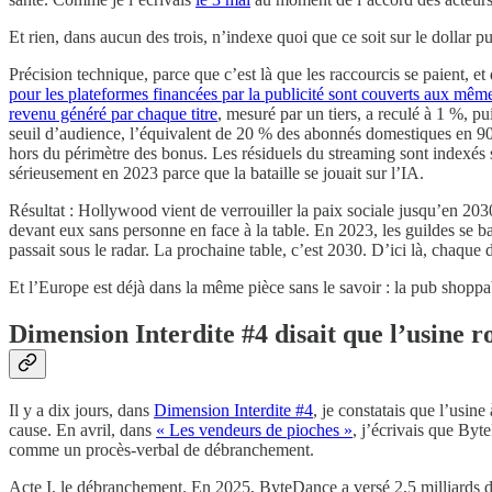
Et rien, dans aucun des trois, n’indexe quoi que ce soit sur le dollar pub
Précision technique, parce que c’est là que les raccourcis se paient, 
pour les plateformes financées par la publicité sont couverts aux m
revenu généré par chaque titre
, mesuré par un tiers, a reculé à 1 %, pu
seuil d’audience, l’équivalent de 20 % des abonnés domestiques en 90 j
hors du périmètre des bonus. Les résiduels du streaming sont indexés su
sérieusement en 2023 parce que la bataille se jouait sur l’IA.
Résultat : Hollywood vient de verrouiller la paix sociale jusqu’en 20
devant eux sans personne en face à la table. En 2023, les guildes se b
passait sous le radar. La prochaine table, c’est 2030. D’ici là, chaque
Et l’Europe est déjà dans la même pièce sans le savoir : la pub shopp
Dimension Interdite #4 disait que l’usine r
Il y a dix jours, dans
Dimension Interdite #4
, je constatais que l’usine
cause. En avril, dans
« Les vendeurs de pioches »
, j’écrivais que Byte
comme un procès-verbal de débranchement.
Acte I, le débranchement. En 2025, ByteDance a versé 2,5 milliards d