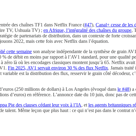
entrée des chaînes TF1 dans Netflix France (
#47
),
Canal+ cesse de les d
toire TV, Ushuaïa TV) ;
en Afrique, l’intégralité des chaînes du groupe
, 
atégie de partenariats de distribution, dans un contexte de forte croissan
Rejouons 2022, mais cette fois avec Netflix dans l’équation.
lié cette semaine
son analyse indépendante de la synthèse de grain AV1 (
n 20 % de débit en moins par rapport à l’AV1 standard, pour une qualité 
 à zéro là où les encodages classiques montent jusqu’à 65. Netflix avai
 AV1.
Fin 2025, AV1 servait environ 30 % des flux Netflix
. Jamais traité
variable est la distribution des flux, resservir le grain côté décodeur, 
d’euros (250 millions de dollars) à Los Angeles (évoqué dans
le #48
) a
s d’euros) en référence. L’annonce date du 10 juin, donc pas de cette se
ppa Pig des clauses cédant leur voix à l’IA
, et
les agents britanniques 
de talent. Même leçon que plus haut : ce qui n’est pas dans le contrat n’