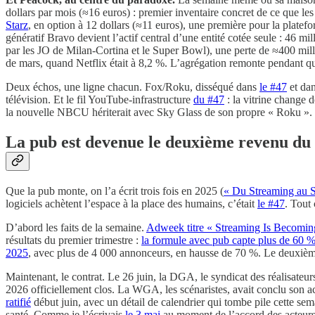
dollars par mois (≈16 euros) : premier inventaire concret de ce que les
Starz
, en option à 12 dollars (≈11 euros), une première pour la platef
génératif Bravo devient l’actif central d’une entité cotée seule : 46 mi
par les JO de Milan-Cortina et le Super Bowl), une perte de ≈400 mil
de mars, quand Netflix était à 8,2 %. L’agrégation remonte pendant q
Deux échos, une ligne chacun. Fox/Roku, disséqué dans
le #47
et da
télévision. Et le fil YouTube-infrastructure
du #47
: la vitrine change 
la nouvelle NBCU hériterait avec Sky Glass de son propre « Roku ». 
La pub est devenue le deuxième revenu du s
Que la pub monte, on l’a écrit trois fois en 2025 (
« Du Streaming au 
logiciels achètent l’espace à la place des humains, c’était
le #47
. Tout 
D’abord les faits de la semaine.
Adweek titre « Streaming Is Becoming
résultats du premier trimestre :
la formule avec pub capte plus de 60 %
2025
, avec plus de 4 000 annonceurs, en hausse de 70 %. Le deuxième
Maintenant, le contrat. Le 26 juin, la DGA, le syndicat des réalisateur
2026 officiellement clos. La WGA, les scénaristes, avait conclu son a
ratifié
début juin, avec un détail de calendrier qui tombe pile cette sema
santé. Comme je l’écrivais
le 3 mai
au moment de l’accord des acteurs 