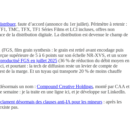
istribuer
, faute d’accord (annonce du 1er juillet). Périmètre à retenir :
TF1, TMC, TFX, TF1 Séries Films et LCI incluses, offres non
ce de la distribution digitale. La distribution est devenue le champ de
FGS, film grain synthesis : le grain est retiré avant encodage puis
perçue supérieure de 5 à 6 points sur son échelle NR-XVS, et un score
t
productisé FGS en juillet 2025
(36 % de réduction du débit moyen en
 ici, et pourtant : la tech de diffusion reste un levier de compte de
c’est de la marge. Et un tuyau qui transporte 20 % de moins chauffe
 désormais un nom :
Compound Creative Holdings
, monté par CAA et
maine : je la traite en une ligne ici, et je développe sur LinkedIn.
réclament désormais des clauses anti-IA pour les mineurs
: après les
existe pas.