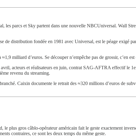
l, les parcs et Sky partent dans une nouvelle NBCUniversal. Wall Street 
ise de distribution fondée en 1981 avec Universal, est le péage exigé p
 ≈1,9 milliard d’euros. Se découper n’empêche pas de grossir, c’en est 
avril, acteurs et réalisateurs en juin, contrat SAG-AFTRA effectif le 1er
xième revenu du streaming.
ébranché. Caixin documente le retrait des ≈320 millions d’euros de subv
rd, le plus gros câblo-opérateur américain fait le geste exactement invers
ents contraires, ce sont les deux temps du même geste.