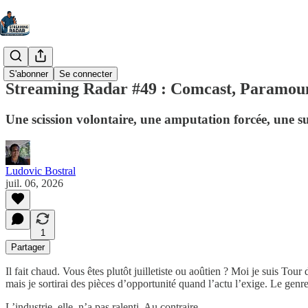
S'abonner
Se connecter
Streaming Radar #49 : Comcast, Paramount
Une scission volontaire, une amputation forcée, une
Ludovic Bostral
juil. 06, 2026
1
Partager
Il fait chaud. Vous êtes plutôt juilletiste ou aoûtien ? Moi je suis T
mais je sortirai des pièces d’opportunité quand l’actu l’exige. Le genre
L’industrie, elle, n’a pas ralenti. Au contraire.