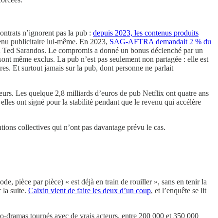
ontrats n’ignorent pas la pub :
depuis 2023, les contenus produits
evenu publicitaire lui-même. En 2023,
SAG-AFTRA demandait 2 % du
lon Ted Sarandos. Le compromis a donné un bonus déclenché par un
 sont même exclus. La pub n’est pas seulement non partagée : elle est
es. Et surtout jamais sur la pub, dont personne ne parlait
eurs. Les quelque 2,8 milliards d’euros de pub Netflix ont quatre ans
lles ont signé pour la stabilité pendant que le revenu qui accélère
ions collectives qui n’ont pas davantage prévu le cas.
de, pièce par pièce) « est déjà en train de rouiller », sans en tenir la
 la suite.
Caixin vient de faire les deux d’un coup
, et l’enquête se lit
o-dramas tournés avec de vrais acteurs, entre 200 000 et 350 000