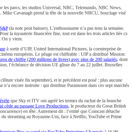
ue les parcs, les studios Universal, NBC, Telemundo, NBC News,
 an. Mike Cavanagh prend la tête de la nouvelle NBCU, bouclage visé
t S&P
(la note peut baisser). L’enthousiasme n’a pas tenu la semaine.
ur la tuyauterie financière fine, tout est dans les trois articles liés ci-
. On y vient.
nne
à sortir d’UIP, United International Pictures, la coentreprise de
cinéma européens. Le péage est chiffrable : UIP a distribué Mission:
ros de chiffre (200 millions de livres) avec plus de 200 salariés
, dont
n, l’échéance de décision UE glisse du 7 au 22 juillet. Bruxelles
; clôture visée fin septembre), et le précédent est posé : plus aucune
sse n’a encore instruite : qui distribue Paramount dans ces sept marchés
évèle
que Sky et ITV ont agréé les termes du rachat de la branche
ui cède au passage Love Productions
, le producteur du Great British
oncurrence) en tête. Autrement dit : l’entité que Comcast détache
op 3 du streaming au Royaume-Uni, face à Netflix, YouTube et Prime
Premium Plus se vend via YouTube Primetime Channels
à 16,99