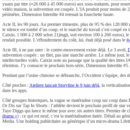
yuans par titre (≈26 000 à 45 000 euros) aux sous-traitants, pour nou
vidéo maison, la subvention est coupée. L’IA produit pour moins de 20
périmètre, Dimension Interdite #4 retenait la fourchette haute.
Acte II, les 90 jours. Au premier trimestre, plus de 95 % des 128 000
le silence est tombé d’un coup, et le marché du travail s’est coupé en t
Caixin, 1 000 à 2 000 selon 21jingji, soit environ 100 à 260 euros), le
rendait possible. L’effondrement du coût, lui, était déjà posé dans le
#
Acte III, à ne pas rater : le contre-mouvement existe déjà. Le 3 avril,
D
subvention coupée : un filet, pas une marche arrière. Le même jour, le 
intellectuelles volés. Caixin note au passage que la qualité des titres IA
rétention. J’y consacre le prochain hors-série, Dimension Interdite #5.
Pendant que l’usine chinoise se débranche, l’Occident s’équipe, des 
Côté pioches :
Ateliere lançait Storyline le 9 juin déjà
, la verticalisa
dans les apps.
Côté groupes historiques, la vague se matérialise coup sur coup dans D
Or Dis sur Tap In Shorts : l’athlète devient le prochain profil de star 
Taye Diggs qui lance le même jour avec six autres titres. Premier de c
drama »
) : ce qui est neuf, c’est la matérialisation datée. Détail au 
Media. Une holding publicitaire au générique d’un micro-drama Lifet