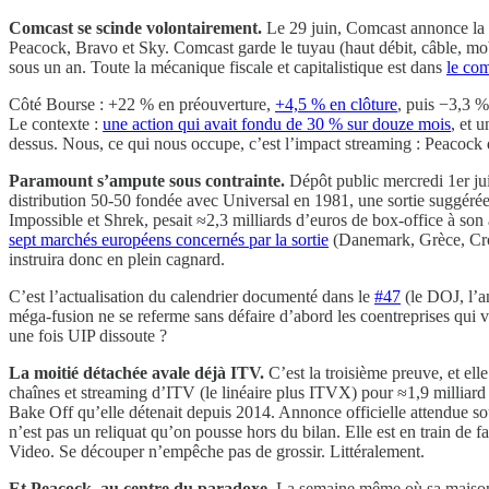
Comcast se scinde volontairement.
Le 29 juin, Comcast annonce la
Peacock, Bravo et Sky. Comcast garde le tuyau (haut débit, câble, mo
sous un an. Toute la mécanique fiscale et capitalistique est dans
le co
Côté Bourse : +22 % en préouverture,
+4,5 % en clôture
, puis −3,3 %
Le contexte :
une action qui avait fondu de 30 % sur douze mois
, et 
dessus. Nous, ce qui nous occupe, c’est l’impact streaming : Peacock q
Paramount s’ampute sous contrainte.
Dépôt public mercredi 1er ju
distribution 50-50 fondée avec Universal en 1981, une sortie suggérée
Impossible et Shrek, pesait ≈2,3 milliards d’euros de box-office à son 
sept marchés européens concernés par la sortie
(Danemark, Grèce, Croa
instruira donc en plein cagnard.
C’est l’actualisation du calendrier documenté dans le
#47
(le DOJ, l’an
méga-fusion ne se referme sans défaire d’abord les coentreprises qui ve
une fois UIP dissoute ?
La moitié détachée avale déjà ITV.
C’est la troisième preuve, et ell
chaînes et streaming d’ITV (le linéaire plus ITVX) pour ≈1,9 milliard 
Bake Off qu’elle détenait depuis 2014. Annonce officielle attendue so
n’est pas un reliquat qu’on pousse hors du bilan. Elle est en train d
Video. Se découper n’empêche pas de grossir. Littéralement.
Et Peacock, au centre du paradoxe.
La semaine même où sa maison-