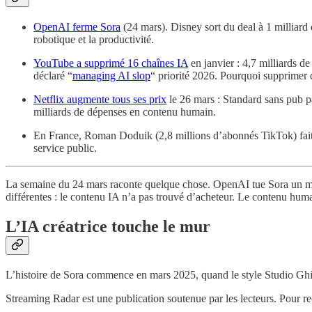
OpenAI ferme Sora
(24 mars). Disney sort du deal à 1 milliard 
robotique et la productivité.
YouTube a supprimé 16 chaînes IA
en janvier : 4,7 milliards 
déclaré “
managing AI slop
“ priorité 2026. Pourquoi supprimer d
Netflix augmente tous ses prix
le 26 mars : Standard sans pub 
milliards de dépenses en contenu humain.
En France, Roman Doduik (2,8 millions d’abonnés TikTok) fait 
service public.
La semaine du 24 mars raconte quelque chose. OpenAI tue Sora un mard
différentes : le contenu IA n’a pas trouvé d’acheteur. Le contenu huma
L’IA créatrice touche le mur
L’histoire de Sora commence en mars 2025, quand le style Studio Ghibli
Streaming Radar est une publication soutenue par les lecteurs. Pour r