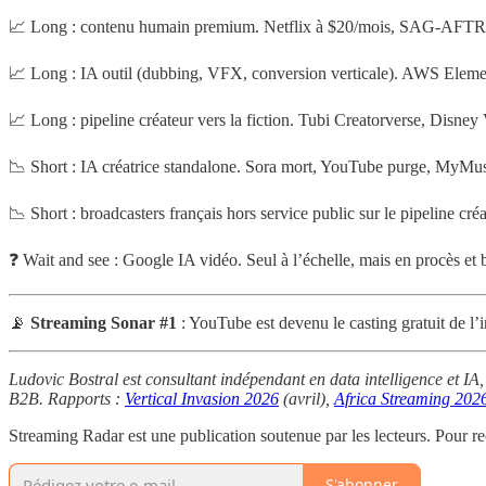
📈 Long : contenu humain premium. Netflix à $20/mois, SAG-AFTRA 
📈 Long : IA outil (dubbing, VFX, conversion verticale). AWS Element
📈 Long : pipeline créateur vers la fiction. Tubi Creatorverse, Disney
📉 Short : IA créatrice standalone. Sora mort, YouTube purge, MyMus
📉 Short : broadcasters français hors service public sur le pipeline créa
❓ Wait and see : Google IA vidéo. Seul à l’échelle, mais en procès et
📡
Streaming Sonar #1
: YouTube est devenu le casting gratuit de l
Ludovic Bostral est consultant indépendant en data intelligence et IA,
B2B. Rapports :
Vertical Invasion 2026
(avril),
Africa Streaming 202
Streaming Radar est une publication soutenue par les lecteurs. Pour r
S'abonner