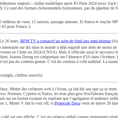
s éditoriaux majeurs : chaîne numérique sport JO Paris 2024 (avec Zack
tif). Ce sont des formats événementiels horizontaux, pas du pipeline de f
0 millions de vues, 12 saisons, passage antenne. Et france.tv touche 9
e 65 pour France 2.
Le 26 mars,
BFM TV a consacré un sujet de fond aux mini-dramas
(Sal
un internaute sur dix dans le monde a déjà regardé une série de moins d
 revenus en Chine en 2024 (CNSA). Mais il véhicule aussi le raccourci ha
elShort, Joanna Dzeng est catégorique sur l’absence d’IA dans l’écritu
n’est pas du contenu gratuit. C’est du contenu à coût maîtrisé. La nuan
corrigés, chiffres sourcés)
t faux. Mettre des créateurs web à l’écran, ça fait dix ans que ça se tent
avec Norman, Cyprien et Natoo, les trois plus gros YouTubeurs français
s sur un format existant en espérant que l’agrégation d’audience suffirai
n 1, Mister V fait la voix off, et
Protocole Dava
vient de lancer 26 épi
collé sur une affiche. C’est un créateur utilisé comme instrument créati