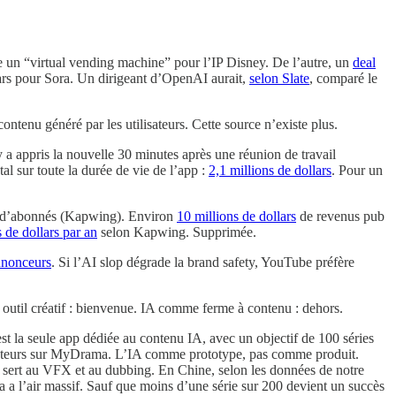
 un “virtual vending machine” pour l’IP Disney. De l’autre, un
deal
ars pour Sora. Un dirigeant d’OpenAI aurait,
selon Slate
, comparé le
ntenu généré par les utilisateurs. Cette source n’existe plus.
y a appris la nouvelle 30 minutes après une réunion de travail
al sur toute la durée de vie de l’app :
2,1 millions de dollars
. Pour un
ons d’abonnés (Kapwing). Environ
10 millions de dollars
de revenus pub
s de dollars par an
selon Kapwing. Supprimée.
nnonceurs
. Si l’AI slop dégrade la brand safety, YouTube préfère
e outil créatif : bienvenue. IA comme ferme à contenu : dehors.
t la seule app dédiée au contenu IA, avec un objectif de 100 séries
is acteurs sur MyDrama. L’IA comme prototype, pas comme produit.
A sert au VFX et au dubbing. En Chine, selon les données de notre
a a l’air massif. Sauf que moins d’une série sur 200 devient un succès