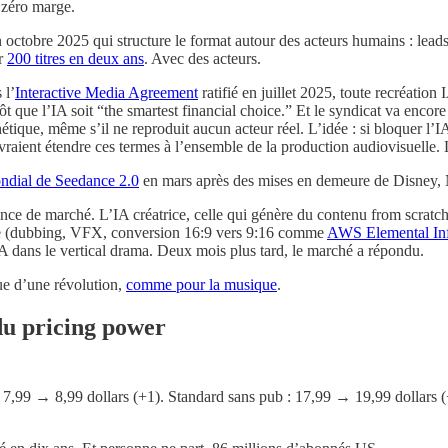
t zéro marge.
 octobre 2025 qui structure le format autour des acteurs humains : lead
ur
200 titres en deux ans
. Avec des acteurs.
 l’
Interactive Media Agreement
ratifié en juillet 2025, toute recréation
tôt que l’IA soit “the smartest financial choice.” Et le syndicat va encore
hétique, même s’il ne reproduit aucun acteur réel. L’idée : si bloquer l’
vraient étendre ces termes à l’ensemble de la production audiovisuelle. L
ondial de Seedance 2.0
en mars après des mises en demeure de Disney, 
ence de marché. L’IA créatrice, celle qui génère du contenu from scratc
 aide (dubbing, VFX, conversion 16:9 vers 9:16 comme
AWS Elemental In
’IA dans le vertical drama. Deux mois plus tard, le marché a répondu.
que d’une révolution,
comme pour la musique
.
 du pricing power
: 7,99 → 8,99 dollars (+1). Standard sans pub : 17,99 → 19,99 dollars 