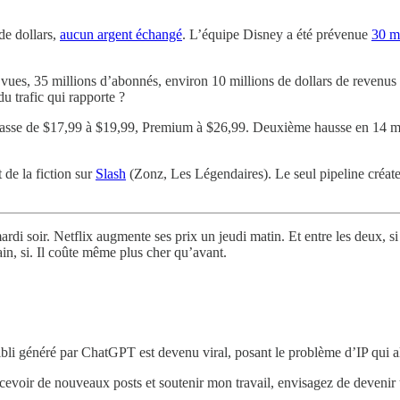
de dollars,
aucun argent échangé
. L’équipe Disney a été prévenue
30 m
de vues, 35 millions d’abonnés, environ 10 millions de dollars de rev
u trafic qui rapporte ?
passe de $17,99 à $19,99, Premium à $26,99. Deuxième hausse en 14 mo
de la fiction sur
Slash
(Zonz, Les Légendaires). Le seul pipeline créateur
i soir. Netflix augmente ses prix un jeudi matin. Et entre les deux, s
in, si. Il coûte même plus cher qu’avant.
 généré par ChatGPT est devenu viral, posant le problème d’IP qui allai
ecevoir de nouveaux posts et soutenir mon travail, envisagez de devenir