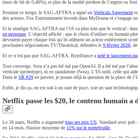
(taux de hit de 0,46%), et plus de la moitié perdent de l’argent ou fon
Pendant ce temps, le SAG-AFTRA a signé un
Verticals Agreement
en
des acteurs. Fox Entertainment investit dans MyDrama et s’engage s
Et la stratégie SAG-AFTRA sur l’IA va plus loin que le vertical : dans
en personne
. L’objectif affiché : que le choix d’utiliser un humain plu
devraient payer chaque fois qu’ils utilisent un acteur entièrement synt
prochaines négociations TV/Theatrical, débutées le
9 février 2026
, de
Et ce n’est pas que SAG-AFTRA. ByteDance a
gelé le lancement m
Tout converge. Sora n’a pas été tué par OpenAI. Il a été tué par l’abs
verticale (prototype), ni en standalone (Sora). L’IA outil, celle qui
Dans le
SR #29
en janvier, je posais déjà la question de la place de l
Enfin, je dis ça, on est soit à un saut de puce, soit un saut technologi
Netflix passe les $20, le contenu humain a
Le 26 mars, Netflix a augmenté
tous ses prix US
. Standard avec pub 
en 14 mois. Hausse moyenne de
11% sur le portefeuille
.