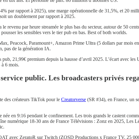
lé en dix ans. Et personne ne part. 86 millions d’abonnés US.
% par rapport à 2025), une marge opérationnelle de 31,5%, et 20 milli
 soit un doublement par rapport à 2025.
 a le revenu par heure streamée le plus bas du secteur, autour de 50 cen
, pousser les sensibles vers le tier pub en bas. Best of both worlds.
ax, Peacock, Paramount+, Amazon Prime Ultra (5 dollars par mois en
, pas de la génération IA.
 pub, 21,99€ premium depuis la hausse d’avril 2025. L’écart avec les US
 à 6 mois.
e service public. Les broadcasters privés reg
te des créateurs TikTok pour le
Creatorverse
(SR #34), en France, un seul
née en 9:16 pendant le confinement. Les trois grands le castent comm
haîne numérique 18-30 ans de France Télévisions : Zonz en 2025, Les Lé
ic.
. BOAT avec ZeratoR sur Twitch (ZQSD Productions x France TV, 25 00