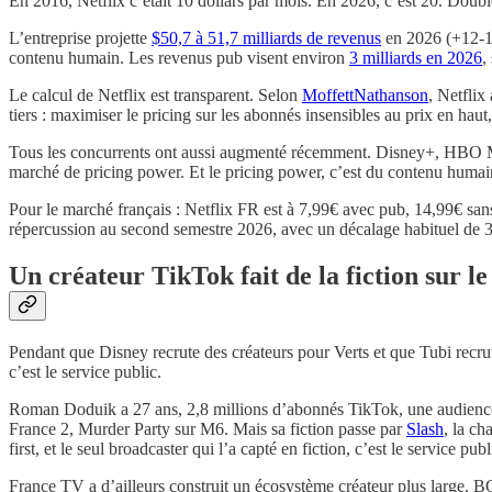
En 2016, Netflix c’était 10 dollars par mois. En 2026, c’est 20. Doub
L’entreprise projette
$50,7 à 51,7 milliards de revenus
en 2026 (+12-14
contenu humain. Les revenus pub visent environ
3 milliards en 2026
,
Le calcul de Netflix est transparent. Selon
MoffettNathanson
, Netflix
tiers : maximiser le pricing sur les abonnés insensibles au prix en haut
Tous les concurrents ont aussi augmenté récemment. Disney+, HBO M
marché de pricing power. Et le pricing power, c’est du contenu humain
Pour le marché français : Netflix FR est à 7,99€ avec pub, 14,99€ sans
répercussion au second semestre 2026, avec un décalage habituel de 3
Un créateur TikTok fait de la fiction sur l
Pendant que Disney recrute des créateurs pour Verts et que Tubi recru
c’est le service public.
Roman Doduik a 27 ans, 2,8 millions d’abonnés TikTok, une audience 
France 2, Murder Party sur M6. Mais sa fiction passe par
Slash
, la c
first, et le seul broadcaster qui l’a capté en fiction, c’est le service publ
France TV a d’ailleurs construit un écosystème créateur plus large