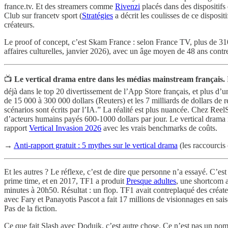
france.tv. Et des streamers comme
Rivenzi
placés dans des dispositif
Club sur francetv sport (
Stratégies
a décrit les coulisses de ce disposi
créateurs.
Le proof of concept, c’est Skam France : selon France TV, plus de 31
affaires culturelles, janvier 2026), avec un âge moyen de 48 ans contr
📺
Le vertical drama entre dans les médias mainstream français.
déjà dans le top 20 divertissement de l’App Store français, et plus d’
de 15 000 à 300 000 dollars (Reuters) et les 7 milliards de dollars de
scénarios sont écrits par l’IA.” La réalité est plus nuancée. Chez Re
d’acteurs humains payés 600-1000 dollars par jour. Le vertical drama 
rapport
Vertical Invasion 2026
avec les vrais benchmarks de coûts.
→
Anti-rapport gratuit : 5 mythes sur le vertical drama
(les raccourcis 
Et les autres ? Le réflexe, c’est de dire que personne n’a essayé. C’es
prime time, et en 2017, TF1 a produit
Presque adultes
, une shortcom 
minutes à 20h50. Résultat : un flop. TF1 avait contreplaqué des créateur
avec Fary et Panayotis Pascot a fait 17 millions de visionnages en saiso
Pas de la fiction.
Ce que fait Slash avec Doduik, c’est autre chose. Ce n’est pas un nom 