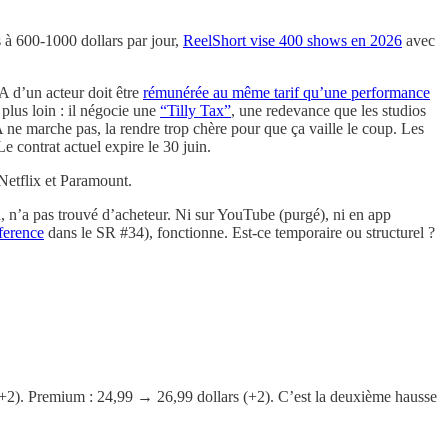
s à 600-1000 dollars par jour,
ReelShort vise 400 shows en 2026
avec
 IA d’un acteur doit être
rémunérée au même tarif qu’une performance
 plus loin : il négocie une
“Tilly Tax”
, une redevance que les studios
IA ne marche pas, la rendre trop chère pour que ça vaille le coup. Les
e contrat actuel expire le 30 juin.
Netflix et Paramount.
h, n’a pas trouvé d’acheteur. Ni sur YouTube (purgé), ni en app
ference
dans le SR #34), fonctionne. Est-ce temporaire ou structurel ?
(+2). Premium : 24,99 → 26,99 dollars (+2). C’est la deuxième hausse