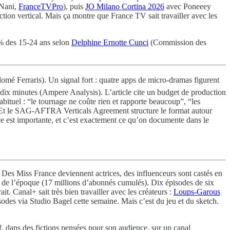
 Nani,
FranceTVPro
), puis
JO Milano Cortina 2026
avec Poneeey
iction vertical. Mais ça montre que France TV sait travailler avec les
8% des 15-24 ans selon
Delphine Ernotte Cunci
(Commission des
omé Ferraris). Un signal fort : quatre apps de micro-dramas figurent
e dix minutes (Ampere Analysis). L’article cite un budget de production
bituel : “le tournage ne coûte rien et rapporte beaucoup”, “les
re. Et le SAG-AFTRA Verticals Agreement structure le format autour
ce est importante, et c’est exactement ce qu’on documente dans le
e. Des Miss France deviennent actrices, des influenceurs sont castés en
 de l’époque (17 millions d’abonnés cumulés). Dix épisodes de six
t. Canal+ sait très bien travailler avec les créateurs :
Loups-Garous
sodes via Studio Bagel cette semaine. Mais c’est du jeu et du sketch.
f, dans des fictions pensées pour son audience, sur un canal