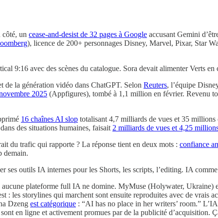
 côté, un
cease-and-desist de 32 pages à Google
accusant Gemini d’être
loomberg
), licence de 200+ personnages Disney, Marvel, Pixar, Star W
al 9:16 avec des scènes du catalogue. Sora devait alimenter Verts en co
 et de la génération vidéo dans ChatGPT. Selon
Reuters
, l’équipe Disne
n novembre 2025
(Appfigures), tombé à 1,1 million en février. Revenu tot
upprimé
16 chaînes AI slop
totalisant 4,7 milliards de vues et 35 milli
dans des situations humaines, faisait
2 milliards de vues et 4,25 million
ait du trafic qui rapporte ? La réponse tient en deux mots :
confiance a
ub demain.
 ses outils IA internes pour les Shorts, les scripts, l’editing. IA comm
i, aucune plateforme full IA ne domine. MyMuse (Holywater, Ukraine) es
est : les storylines qui marchent sont ensuite reproduites avec de vra
anna Dzeng
est catégorique
: “AI has no place in her writers’ room.” L’I
sont en ligne et activement promues par de la publicité d’acquisition. Ç