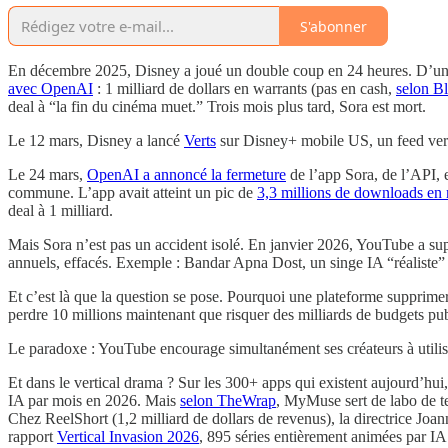
S'abonner
En décembre 2025, Disney a joué un double coup en 24 heures. D’un
avec OpenAI
: 1 milliard de dollars en warrants (pas en cash,
selon B
deal à “la fin du cinéma muet.” Trois mois plus tard, Sora est mort.
Le 12 mars, Disney a lancé
Verts
sur Disney+ mobile US, un feed vertic
Le 24 mars,
OpenAI a annoncé la fermeture
de l’app Sora, de l’API,
commune. L’app avait atteint un pic de
3,3 millions de downloads e
deal à 1 milliard.
Mais Sora n’est pas un accident isolé. En janvier 2026, YouTube a s
annuels, effacés. Exemple : Bandar Apna Dost, un singe IA “réaliste” 
Et c’est là que la question se pose. Pourquoi une plateforme supprimer
perdre 10 millions maintenant que risquer des milliards de budgets p
Le paradoxe : YouTube encourage simultanément ses créateurs à utiliser
Et dans le vertical drama ? Sur les 300+ apps qui existent aujourd’hu
IA par mois en 2026. Mais
selon TheWrap
, MyMuse sert de labo de t
Chez ReelShort (1,2 milliard de dollars de revenus), la directrice Jo
rapport
Vertical Invasion 2026
, 895 séries entièrement animées par IA 