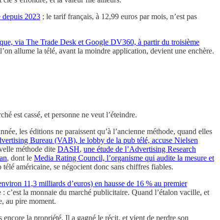
e depuis 2023
; le tarif français, à 12,99 euros par mois, n’est pas
ique, via The Trade Desk et Google DV360, à partir du troisième
 l’on allume la télé, avant la moindre application, devient une enchère.
hé est cassé, et personne ne veut l’éteindre.
année, les éditions ne paraissent qu’à l’ancienne méthode, quand elles
vertising Bureau (VAB), le lobby de la pub télé, accuse Nielsen
uvelle méthode dite
DASH
,
une étude de l’Advertising Research
 an
, dont le
Media Rating Council, l’organisme qui audite la mesure et
télé américaine, se négocient donc sans chiffres fiables.
(environ 11,3 milliards d’euros) en hausse de 16 % au premier
 : c’est la monnaie du marché publicitaire. Quand l’étalon vacille, et
ée, au pire moment.
encore la propriété. Il a gagné le récit, et vient de perdre son