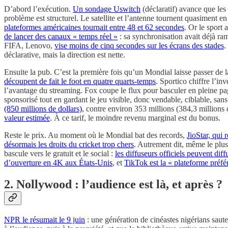
D’abord l’exécution.
Un sondage Uswitch
(déclaratif) avance que les
problème est structurel. Le satellite et l’antenne tournent quasiment e
plateformes américaines tournait entre 48 et 62 secondes
. Or le sport 
de lancer des canaux « temps réel »
: sa synchronisation avait déjà ra
FIFA, Lenovo,
vise moins de cinq secondes sur les écrans des stades
.
déclarative, mais la direction est nette.
Ensuite la pub. C’est la première fois qu’un Mondial laisse passer de la
découpent de fait le foot en quatre quarts-temps
. Sportico chiffre l’in
l’avantage du streaming. Fox coupe le flux pour basculer en pleine pa
sponsorisé tout en gardant le jeu visible, donc vendable, ciblable, san
(850 millions de dollars)
, contre environ 353 millions (384,3 millions 
valeur estimée
. À ce tarif, le moindre revenu marginal est du bonus.
Reste le prix. Au moment où le Mondial bat des records,
JioStar, qui 
désormais les droits du cricket trop chers
. Autrement dit, même le plus
bascule vers le gratuit et le social :
les diffuseurs officiels peuvent d
d’ouverture en 4K aux États-Unis
, et
TikTok est la « plateforme préfér
2. Nollywood : l’audience est là, et après ?
NPR le résumait le 9 juin
: une génération de cinéastes nigérians saute