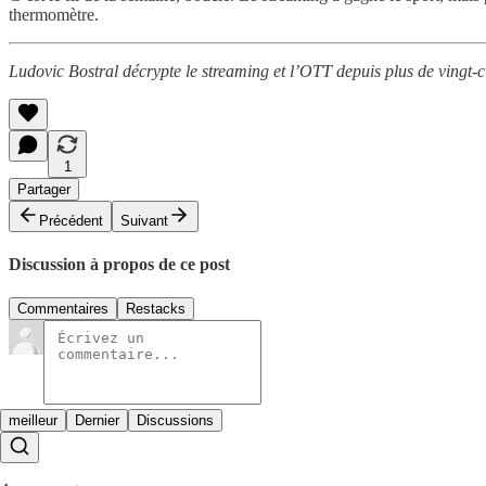
thermomètre.
Ludovic Bostral décrypte le streaming et l’OTT depuis plus de vingt-ci
1
Partager
Précédent
Suivant
Discussion à propos de ce post
Commentaires
Restacks
meilleur
Dernier
Discussions