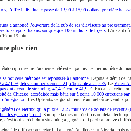
, l’offre individuelle passe de 13,99 à 15,99 dollars, première hauss
sung a annoncé l’ouverture de la pub de ses téléviseurs au programmat
re fois depuis dix ans, sur quelque 100 millions de foyers
. L’instant où
 16 au 19 juin.
ure plus rien
l’étalon qui mesure l’audience télé est en panne. Le thermomètre du marc
 de sa nouvelle méthode est repoussée à l’automne
. Depuis le début de l’
 à 47,0 %, télévision hertzienne à 21,5 %, câble à 21,2 %
. Le
Video Ad
 repassant devant le streaming, 47,4 % contre 41,9 %
. En cause, cette no
té de Chicago, accréditée mais bâtie sur à peine 10 000 entretiens par
 d’intégration
. Les Upfronts, ce grand marché annuel où se vend la pub 
 général de Netflix
,
qui a publié 12,25 milliards de dollars de revenus 
dont les gens regardent
. Sauf que la mesure n’est pas un détail technique
ire, c’est tout le récit du « streaming a gagné » qui perd sa preuve chiffr
eine à le diffuser sans retard. Il a gagné l’audience au Nigeria, mais pas 