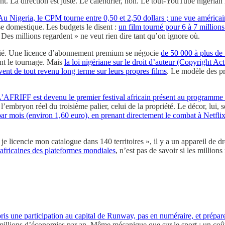
nant. La direction est juste. Le calendrier, non. Le tout-YouTube nigérian
Au Nigeria, le CPM tourne entre 0,50 et 2,50 dollars ; une vue américai
e domestique. Les budgets le disent :
un film tourné pour 6 à 7 million
Des millions regardent » ne veut rien dire tant qu’on ignore où.
moitié. Une licence d’abonnement premium se négocie
de 50 000 à plus de 
ant le tournage. Mais
la loi nigériane sur le droit d’auteur (Copyright A
vent de tout revenu long terme sur leurs propres films
. Le modèle des pr
’AFRIFF est devenu le premier festival africain présent au programme
 l’embryon réel du troisième palier, celui de la propriété. Le décor, lui, s
 mois (environ 1,60 euro), en prenant directement le combat à Netfl
 je licencie mon catalogue dans 140 territoires », il y a un appareil de 
ns africaines des plateformes mondiales
, n’est pas de savoir si les million
ris une participation au capital de Runway, pas en numéraire, et prépare
illions d’économies par an. Même mécanique que sur le sport : un coût clé