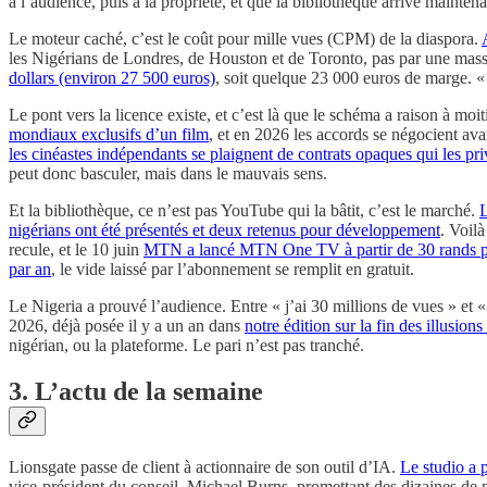
à l’audience, puis à la propriété, et que la bibliothèque arrive mainte
Le moteur caché, c’est le coût pour mille vues (CPM) de la diaspora.
les Nigérians de Londres, de Houston et de Toronto, pas par une mass
dollars (environ 27 500 euros)
, soit quelque 23 000 euros de marge. « 
Le pont vers la licence existe, et c’est là que le schéma a raison à 
mondiaux exclusifs d’un film
, et en 2026 les accords se négocient av
les cinéastes indépendants se plaignent de contrats opaques qui les pri
peut donc basculer, mais dans le mauvais sens.
Et la bibliothèque, ce n’est pas YouTube qui la bâtit, c’est le marché.
L
nigérians ont été présentés et deux retenus pour développement
. Voilà
recule, et le 10 juin
MTN a lancé MTN One TV à partir de 30 rands par
par an
, le vide laissé par l’abonnement se remplit en gratuit.
Le Nigeria a prouvé l’audience. Entre « j’ai 30 millions de vues » et «
2026, déjà posée il y a un an dans
notre édition sur la fin des illusio
nigérian, ou la plateforme. Le pari n’est pas tranché.
3. L’actu de la semaine
Lionsgate passe de client à actionnaire de son outil d’IA.
Le studio a p
vice-président du conseil, Michael Burns, promettant des dizaines de m