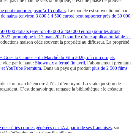
 n’est pas une marche vers la propriété, c’est une phase de preuve.
ne peut rapporter jusqu’à 15 dollars
. Le modèle est subventionné par
s de nairas (environ 3 800 à 4 500 euros) peut rapporter près de 30 000
500 000 dollars (environ 46 000 à 460 000 euros) pour les droits
ct 2022, promulgué le 17 mars 2023) souffre d’une application faible, et
oductions maison cède souvent la propriété au diffuseur. La propriété
 « Goes to Cannes » du Marché du Film 2026, où cinq projets
e vide par le haut :
Showmax a fermé fin avril
, l’abonnement premium
ix et YouTube Premium
. Dans un pays qui produit
plus de 2 500 films
droits et un marché encore à l’état d’embryon. La vraie question de
s regardent. C’est de savoir qui ramasse la bibliothèque : le créateur
 des séries courtes générées par IA à partir de ses franchises
, son
 s’effondre, et la valeur file ailleurs.