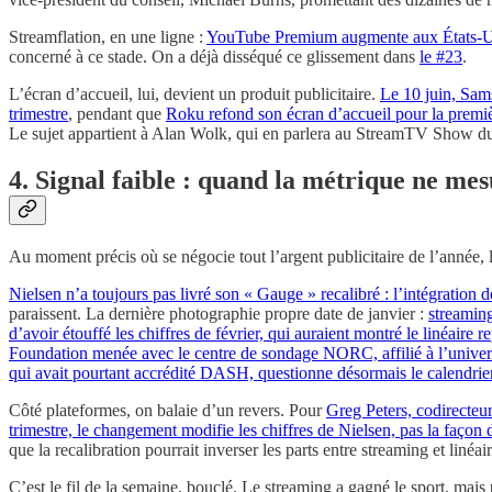
Streamflation, en une ligne :
YouTube Premium augmente aux États-Unis
concerné à ce stade. On a déjà disséqué ce glissement dans
le #23
.
L’écran d’accueil, lui, devient un produit publicitaire.
Le 10 juin, Sam
trimestre
, pendant que
Roku refond son écran d’accueil pour la premiè
Le sujet appartient à Alan Wolk, qui en parlera au StreamTV Show du
4. Signal faible : quand la métrique ne mes
Au moment précis où se négocie tout l’argent publicitaire de l’année, 
Nielsen n’a toujours pas livré son « Gauge » recalibré : l’intégration
paraissent. La dernière photographie propre date de janvier :
streaming
d’avoir étouffé les chiffres de février, qui auraient montré le linéaire
Foundation menée avec le centre de sondage NORC, affilié à l’universi
qui avait pourtant accrédité DASH, questionne désormais le calendrier
Côté plateformes, on balaie d’un revers. Pour
Greg Peters, codirecteur
trimestre, le changement modifie les chiffres de Nielsen, pas la façon 
que la recalibration pourrait inverser les parts entre streaming et linéa
C’est le fil de la semaine, bouclé. Le streaming a gagné le sport, mais p