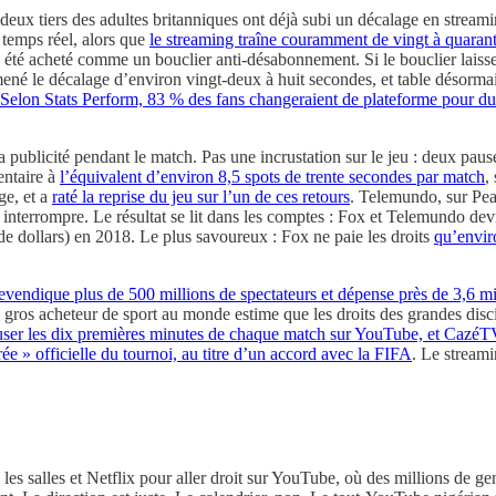
 deux tiers des adultes britanniques ont déjà subi un décalage en stream
n temps réel, alors que
le streaming traîne couramment de vingt à quarant
a été acheté comme un bouclier anti-désabonnement. Si le bouclier laisse p
mené le décalage d’environ vingt-deux à huit secondes, et table désormai
Selon Stats Perform, 83 % des fans changeraient de plateforme pour du
 publicité pendant le match. Pas une incrustation sur le jeu : deux pause
ventaire à
l’équivalent d’environ 8,5 spots de trente secondes par match
,
ge, et a
raté la reprise du jeu sur l’un de ces retours
. Telemundo, sur Pea
s interrompre. Le résultat se lit dans les comptes : Fox et Telemundo de
de dollars) en 2018. Le plus savoureux : Fox ne paie les droits
qu’enviro
revendique plus de 500 millions de spectateurs et dépense près de 3,6 mil
 gros acheteur de sport au monde estime que les droits des grandes disc
iffuser les dix premières minutes de chaque match sur YouTube, et CazéT
ée » officielle du tournoi, au titre d’un accord avec la FIFA
. Le streami
 les salles et Netflix pour aller droit sur YouTube, où des millions de