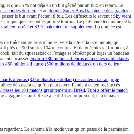
ing, et que 35 % ont déjà eu un but gâché par un flux en retard. Le
e secondes derrière
, et au
dernier Super Bowl la latence des grandes
asser le but avant l’écran, il fuit. Les diffuseurs le savent :
Sky vient
s sur quelques secondes pour le tournoi. Le partenaire technique de la
 vrai temps réel et 63 % paieraient un supplément
. La donnée est
s de fraîcheur de trois minutes, vers la 22e et la 67e minute, qui
 soit près de 900 sur les 104 rencontres. Et deux écoles s’affrontent, à
cock, fait du squeezeback : l’image se rétrécit pour loger un bandeau
vraient encaisser
environ 780 millions d’euros de recettes publicitaires
n 460 millions d’euros (500 millions de dollars), un tiers de leur
liards d’euros (3,9 milliards de dollars) de contenu par an, juge
iplines dépassent ce qu’on peut payer. Pendant ce temps, l’accès
V passe les 104 matchs gratuitement au Brésil
,
Tubi a offert le match
ng a gagné le sport. Reste à le diffuser proprement, et à le payer.
 gens regardent. Le schéma à la mode veut qu’on passe de la permission