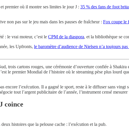
t premier où il montre ses limites le jour J :
35 % des fans de foot brita
ve non pas sur le jeu mais dans les pauses de fraîcheur :
Fox coupe le f
été : le vrai moteur, c’est le
CPM de la diaspora
, et la bibliothèque se co
nnée, les Upfronts,
le baromètre d’audience de Nielsen n’a toujours pas 
d, trois cartons rouges, une cérémonie d’ouverture confiée à Shakira e
est le premier Mondial de l’histoire où le streaming pèse plus lourd que 
 encore l’exécution. Il a gagné le sport, reste à le diffuser sans vingt 
gocie tout l’argent publicitaire de l’année, l’instrument censé mesurer
 J coince
s deux histoires que la pelouse cache : l’exécution et la pub.