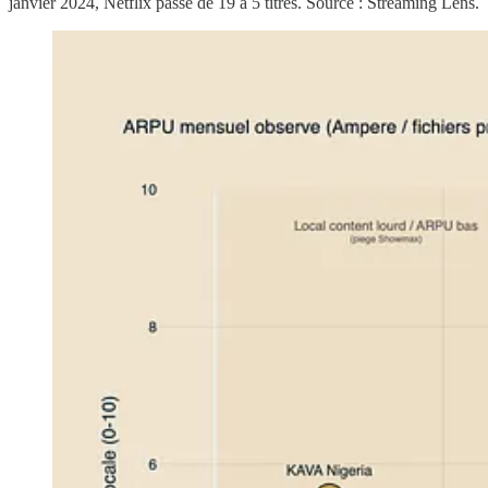
janvier 2024, Netflix passe de 19 à 5 titres. Source : Streaming Lens.