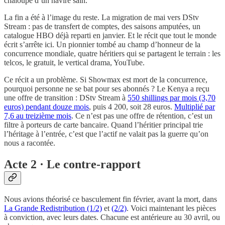
chaloupe d’un navire sain.
La fin a été à l’image du reste. La migration de mai vers DStv
Stream : pas de transfert de comptes, des saisons amputées, un
catalogue HBO déjà reparti en janvier. Et le récit que tout le monde
écrit s’arrête ici. Un pionnier tombé au champ d’honneur de la
concurrence mondiale, quatre héritiers qui se partagent le terrain : les
telcos, le gratuit, le vertical drama, YouTube.
Ce récit a un problème. Si Showmax est mort de la concurrence,
pourquoi personne ne se bat pour ses abonnés ? Le Kenya a reçu
une offre de transition : DStv Stream à
550 shillings par mois (3,70
euros) pendant douze mois
, puis 4 200, soit 28 euros.
Multiplié par
7,6 au treizième mois
. Ce n’est pas une offre de rétention, c’est un
filtre à porteurs de carte bancaire. Quand l’héritier principal trie
l’héritage à l’entrée, c’est que l’actif ne valait pas la guerre qu’on
nous a racontée.
Acte 2 · Le contre-rapport
Nous avions théorisé ce basculement fin février, avant la mort, dans
La Grande Redistribution (1/2)
et
(2/2)
. Voici maintenant les pièces
à conviction, avec leurs dates. Chacune est antérieure au 30 avril, ou