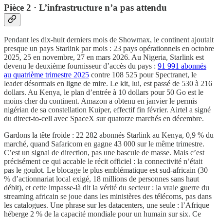
Pièce 2 · L’infrastructure n’a pas attendu
Pendant les dix-huit derniers mois de Showmax, le continent ajoutait
presque un pays Starlink par mois : 23 pays opérationnels en octobre
2025, 25 en novembre, 27 en mars 2026. Au Nigeria, Starlink est
devenu le deuxième fournisseur d’accès du pays :
91 991 abonnés
au quatrième trimestre 2025
contre 108 525 pour Spectranet, le
leader désormais en ligne de mire. Le kit, lui, est passé de 530 à 216
dollars. Au Kenya, le plan d’entrée à 10 dollars pour 50 Go est le
moins cher du continent. Amazon a obtenu en janvier le permis
nigérian de sa constellation Kuiper, effectif fin février. Airtel a signé
du direct-to-cell avec SpaceX sur quatorze marchés en décembre.
Gardons la tête froide : 22 282 abonnés Starlink au Kenya, 0,9 % du
marché, quand Safaricom en gagne 43 000 sur le même trimestre.
C’est un signal de direction, pas une bascule de masse. Mais c’est
précisément ce qui accable le récit officiel : la connectivité n’était
pas le goulot. Le blocage le plus emblématique est sud-africain (30
% d’actionnariat local exigé, 18 millions de personnes sans haut
débit), et cette impasse-là dit la vérité du secteur : la vraie guerre du
streaming africain se joue dans les ministères des télécoms, pas dans
les catalogues. Une phrase sur les datacenters, une seule : l’Afrique
héberge 2 % de la capacité mondiale pour un humain sur six. Ce