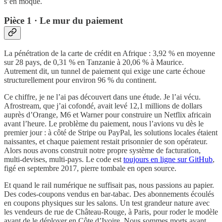
s’en moque.
Pièce 1 · Le mur du paiement
La pénétration de la carte de crédit en Afrique : 3,92 % en moyenne
sur 28 pays, de 0,31 % en Tanzanie à 20,06 % à Maurice.
Autrement dit, un tunnel de paiement qui exige une carte échoue
structurellement pour environ 96 % du continent.
Ce chiffre, je ne l’ai pas découvert dans une étude. Je l’ai vécu.
Afrostream, que j’ai cofondé, avait levé 12,1 millions de dollars
auprès d’Orange, M6 et Warner pour construire un Netflix africain
avant l’heure. Le problème du paiement, nous l’avions vu dès le
premier jour : à côté de Stripe ou PayPal, les solutions locales étaient
naissantes, et chaque paiement restait prisonnier de son opérateur.
Alors nous avons construit notre propre système de facturation,
multi-devises, multi-pays. Le code est
toujours en ligne sur GitHub
,
figé en septembre 2017, pierre tombale en open source.
Et quand le rail numérique ne suffisait pas, nous passions au papier.
Des codes-coupons vendus en bar-tabac. Des abonnements écoulés
en coupons physiques sur les salons. Un test grandeur nature avec
les vendeurs de rue de Château-Rouge, à Paris, pour roder le modèle
avant de le déployer en Côte d’Ivoire. Nous sommes morts avant.