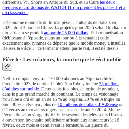
différents), Viu Shorts en Afrique du Sud, et au Caire
les deux
premiers micro-dramas de WATCH IT qui prennent les places 1 et 2
du classement
.
L’économie mondiale du format pèse 11 milliards de dollars en
2025, dont 3 hors de Chine, 14 projetés pour 2026 selon Omdia. Un
titre africain se produit
autour de 25 000 dollars
. Et la monétisation
(déblocage à l’épisode, plans au jour ou à la semaine) colle
exactement aux rythmes de dépense que le mobile money a installés.
Relisez la Pièce 1 : ce format n’attend pas le rail. Il est né dessus.
Pièce 6 · Les créateurs, la couche que le récit oublie
Netflix comptait environ 170 000 abonnés au Nigeria (chiffre
Omdia de 2023, le dernier fiable). YouTube y touche
35 millions
d’adultes sur mobile
. Deux cents fois plus, en ordre de grandeur,
dans le plus grand marché du continent. Le temps de visionnage
YouTube a crû en un an de 15 % au Nigeria, 20 % en Afrique du
Sud, 30 % au Kenya ; plus de
10 millions de dollars d’AdSense
ont
été versés aux créateurs nigérians sur la seule année 2024. Même
l’écran du salon s’organisait : V, le système des téléviseurs Hisense,
a ouvert son inventaire publicitaire africain aux annonceurs le 16
février, deux mois et demi avant la fermeture. La guerre du