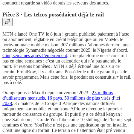
continent regarde sa vidéo depuis les serveurs des autres.
Pièce 3 · Les telcos possédaient déjà le rail
MTN a lancé One TV le 8 juin : gratuit, publicité, paiement à l’acte
ou abonnement, réglable en crédit téléphonique ou en MoMo, le
porte-monnaie mobile maison, 307 millions d’abonnés derrière, une
technologie Synamedia négociée courant 2025, le Nigeria d’abord.
Cinq semaines après l’enterrement
. Une plateforme ne se construit
pas en cinq semaines : c’est un calendrier qui n’a pas attendu le
mort. Et restons honnêtes : MTN a déjà échoué une fois sur ce
terrain, FrontRow, il y a dix ans. Posséder le rail ne garantit pas de
savoir programmer. Mais cette fois, le produit est construit
sur
le rail,
pas à côté.
Orange pousse Max it depuis novembre 2023 :
23 millions
d’utilisateurs mensuels, 16 pays, 50 millions de plus visés d’ici
2028
, 35 matchs de la Coupe d’Afrique des nations diffusés
uniquement sur mobile, et une zone Afrique devenue le premier
moteur de croissance du groupe. Et puis il y a ce détail kényan :
chez Safaricom, 1 Go de YouTube coûte 10 shillings de l’heure, sept
centimes d’euro. YouTube n’est pas une application qu’on installe.
C’est une ligne du forfait. Le terrain de l’attention était pré-vendu