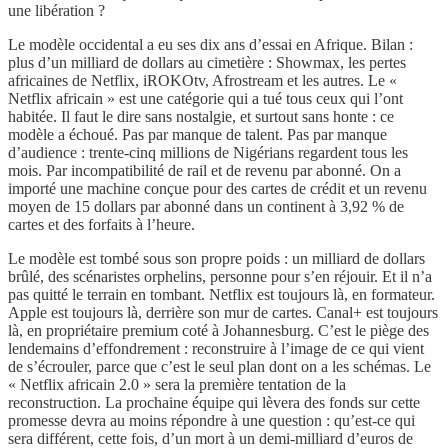
une libération ?
Le modèle occidental a eu ses dix ans d’essai en Afrique. Bilan :
plus d’un milliard de dollars au cimetière : Showmax, les pertes
africaines de Netflix, iROKOtv, Afrostream et les autres. Le «
Netflix africain » est une catégorie qui a tué tous ceux qui l’ont
habitée. Il faut le dire sans nostalgie, et surtout sans honte : ce
modèle a échoué. Pas par manque de talent. Pas par manque
d’audience : trente-cinq millions de Nigérians regardent tous les
mois. Par incompatibilité de rail et de revenu par abonné. On a
importé une machine conçue pour des cartes de crédit et un revenu
moyen de 15 dollars par abonné dans un continent à 3,92 % de
cartes et des forfaits à l’heure.
Le modèle est tombé sous son propre poids : un milliard de dollars
brûlé, des scénaristes orphelins, personne pour s’en réjouir. Et il n’a
pas quitté le terrain en tombant. Netflix est toujours là, en formateur.
Apple est toujours là, derrière son mur de cartes. Canal+ est toujours
là, en propriétaire premium coté à Johannesburg. C’est le piège des
lendemains d’effondrement : reconstruire à l’image de ce qui vient
de s’écrouler, parce que c’est le seul plan dont on a les schémas. Le
« Netflix africain 2.0 » sera la première tentation de la
reconstruction. La prochaine équipe qui lèvera des fonds sur cette
promesse devra au moins répondre à une question : qu’est-ce qui
sera différent, cette fois, d’un mort à un demi-milliard d’euros de