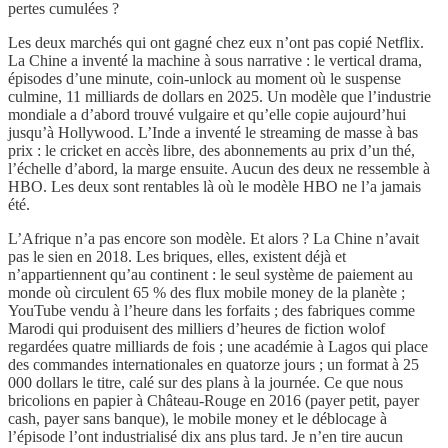
pertes cumulées ?
Les deux marchés qui ont gagné chez eux n’ont pas copié Netflix.
La Chine a inventé la machine à sous narrative : le vertical drama,
épisodes d’une minute, coin-unlock au moment où le suspense
culmine, 11 milliards de dollars en 2025. Un modèle que l’industrie
mondiale a d’abord trouvé vulgaire et qu’elle copie aujourd’hui
jusqu’à Hollywood. L’Inde a inventé le streaming de masse à bas
prix : le cricket en accès libre, des abonnements au prix d’un thé,
l’échelle d’abord, la marge ensuite. Aucun des deux ne ressemble à
HBO. Les deux sont rentables là où le modèle HBO ne l’a jamais
été.
L’Afrique n’a pas encore son modèle. Et alors ? La Chine n’avait
pas le sien en 2018. Les briques, elles, existent déjà et
n’appartiennent qu’au continent : le seul système de paiement au
monde où circulent 65 % des flux mobile money de la planète ;
YouTube vendu à l’heure dans les forfaits ; des fabriques comme
Marodi qui produisent des milliers d’heures de fiction wolof
regardées quatre milliards de fois ; une académie à Lagos qui place
des commandes internationales en quatorze jours ; un format à 25
000 dollars le titre, calé sur des plans à la journée. Ce que nous
bricolions en papier à Château-Rouge en 2016 (payer petit, payer
cash, payer sans banque), le mobile money et le déblocage à
l’épisode l’ont industrialisé dix ans plus tard. Je n’en tire aucun