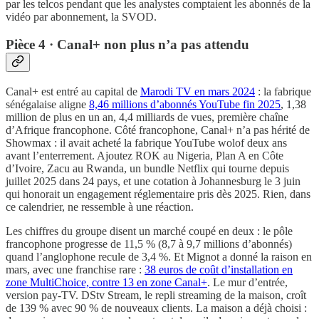
par les telcos pendant que les analystes comptaient les abonnés de la
vidéo par abonnement, la SVOD.
Pièce 4 · Canal+ non plus n’a pas attendu
Canal+ est entré au capital de
Marodi TV en mars 2024
: la fabrique
sénégalaise aligne
8,46 millions d’abonnés YouTube fin 2025
, 1,38
million de plus en un an, 4,4 milliards de vues, première chaîne
d’Afrique francophone. Côté francophone, Canal+ n’a pas hérité de
Showmax : il avait acheté la fabrique YouTube wolof deux ans
avant l’enterrement. Ajoutez ROK au Nigeria, Plan A en Côte
d’Ivoire, Zacu au Rwanda, un bundle Netflix qui tourne depuis
juillet 2025 dans 24 pays, et une cotation à Johannesburg le 3 juin
qui honorait un engagement réglementaire pris dès 2025. Rien, dans
ce calendrier, ne ressemble à une réaction.
Les chiffres du groupe disent un marché coupé en deux : le pôle
francophone progresse de 11,5 % (8,7 à 9,7 millions d’abonnés)
quand l’anglophone recule de 3,4 %. Et Mignot a donné la raison en
mars, avec une franchise rare :
38 euros de coût d’installation en
zone MultiChoice, contre 13 en zone Canal+
. Le mur d’entrée,
version pay-TV. DStv Stream, le repli streaming de la maison, croît
de 139 % avec 90 % de nouveaux clients. La maison a déjà choisi :