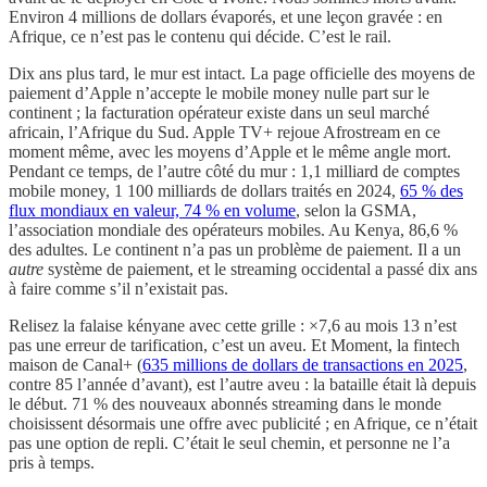
Environ 4 millions de dollars évaporés, et une leçon gravée : en
Afrique, ce n’est pas le contenu qui décide. C’est le rail.
Dix ans plus tard, le mur est intact. La page officielle des moyens de
paiement d’Apple n’accepte le mobile money nulle part sur le
continent ; la facturation opérateur existe dans un seul marché
africain, l’Afrique du Sud. Apple TV+ rejoue Afrostream en ce
moment même, avec les moyens d’Apple et le même angle mort.
Pendant ce temps, de l’autre côté du mur : 1,1 milliard de comptes
mobile money, 1 100 milliards de dollars traités en 2024,
65 % des
flux mondiaux en valeur, 74 % en volume
, selon la GSMA,
l’association mondiale des opérateurs mobiles. Au Kenya, 86,6 %
des adultes. Le continent n’a pas un problème de paiement. Il a un
autre
système de paiement, et le streaming occidental a passé dix ans
à faire comme s’il n’existait pas.
Relisez la falaise kényane avec cette grille : ×7,6 au mois 13 n’est
pas une erreur de tarification, c’est un aveu. Et Moment, la fintech
maison de Canal+ (
635 millions de dollars de transactions en 2025
,
contre 85 l’année d’avant), est l’autre aveu : la bataille était là depuis
le début. 71 % des nouveaux abonnés streaming dans le monde
choisissent désormais une offre avec publicité ; en Afrique, ce n’était
pas une option de repli. C’était le seul chemin, et personne ne l’a
pris à temps.