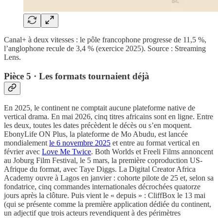
Canal+ à deux vitesses : le pôle francophone progresse de 11,5 %,
l’anglophone recule de 3,4 % (exercice 2025). Source : Streaming
Lens.
Pièce 5 · Les formats tournaient déjà
En 2025, le continent ne comptait aucune plateforme native de
vertical drama. En mai 2026, cinq titres africains sont en ligne. Entre
les deux, toutes les dates précèdent le décès ou s’en moquent.
EbonyLife ON Plus, la plateforme de Mo Abudu, est lancée
mondialement
le 6 novembre 2025
et entre au format vertical en
février avec
Love Me Twice
. Both Worlds et Freeli Films annoncent
au Joburg Film Festival, le 5 mars, la première coproduction US-
Afrique du format, avec Taye Diggs. La Digital Creator Africa
Academy ouvre à Lagos en janvier : cohorte pilote de 25 et, selon sa
fondatrice, cinq commandes internationales décrochées quatorze
jours après la clôture. Puis vient le « depuis » : CliffBox le 13 mai
(qui se présente comme la première application dédiée du continent,
un adjectif que trois acteurs revendiquent à des périmètres