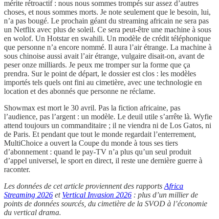
mérite rétroactif : nous nous sommes trompés sur assez d’autres
choses, et nous sommes morts. Je note seulement que le besoin, lui,
n’a pas bougé. Le prochain géant du streaming africain ne sera pas
un Netflix avec plus de soleil. Ce sera peut-être une machine à sous
en wolof. Un Hotstar en swahili. Un modèle de crédit téléphonique
que personne n’a encore nommé. Il aura l’air étrange. La machine à
sous chinoise aussi avait l’air étrange, vulgaire disait-on, avant de
peser onze milliards. Je peux me tromper sur la forme que ça
prendra. Sur le point de départ, le dossier est clos : les modèles
importés tels quels ont fini au cimetière, avec une technologie en
location et des abonnés que personne ne réclame.
Showmax est mort le 30 avril. Pas la fiction africaine, pas
l’audience, pas l’argent : un modèle. Le deuil utile s’arrête là. Wyfie
attend toujours un commanditaire ; il ne viendra ni de Los Gatos, ni
de Paris. Et pendant que tout le monde regardait l’enterrement,
MultiChoice a ouvert la Coupe du monde à tous ses tiers
d’abonnement : quand le pay-TV n’a plus qu’un seul produit
d’appel universel, le sport en direct, il reste une dernière guerre à
raconter.
Les données de cet article proviennent des rapports
Africa
Streaming 2026
et
Vertical Invasion 2026
: plus d’un millier de
points de données sourcés, du cimetière de la SVOD à l’économie
du vertical drama.