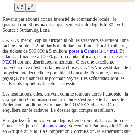
Revenu par abonné contre intensité de commande locale : le
quadrant que Showmax occupait seul est vide depuis le 30 avril.
Source : Streaming Lens.
CANEX met du capital africain là où les streamers se retirent : une
facilité doublée à 2 milliards de dollars, un fonds film à 1 milliard,
des tickets de 500 000 à 5 millions
posés à Cannes le 14 mai
. Et
Clarissa, financée à 100 % par du capital africain, est repartie avec
NEON
comme distributeur américain. C’est une excellente
nouvelle, et ce n’est pas la même chose : CANEX investit dans de la
propriété intellectuelle exportable et bancable. Personne, dans ce
paysage, ne financera le prochain Wyfie. Les scénaristes sont les
seuls vrais orphelins de cette succession.
Les institutions, elles, arrivent comme toujours après l’autopsie : la
Competition Commission sud-africaine s’est saisie le 17 mars, le
Parlement a auditionné fin mars, le COMESA observe. On
enquêtera sur le cadavre. Le dossier qui compte est ailleurs.
Et regardez où tout converge depuis l’enterrement. La cotation de
Canal+ le 3 juin :
à Johannesburg
. ScreenCraft Pathways le 10 juin :
en Afrique du Sud. La Competition Commission, le Parlement : sud-