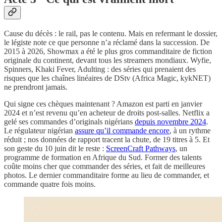
Cause du décès : le rail, pas le contenu. Mais en refermant le dossier,
le légiste note ce que personne n’a réclamé dans la succession. De
2015 à 2026, Showmax a été le plus gros commanditaire de fiction
originale du continent, devant tous les streamers mondiaux. Wyfie,
Spinners, Khaki Fever, Adulting : des séries qui prenaient des
risques que les chaînes linéaires de DStv (Africa Magic, kykNET)
ne prendront jamais.
Qui signe ces chèques maintenant ? Amazon est parti en janvier
2024 et n’est revenu qu’en acheteur de droits post-salles. Netflix a
gelé ses commandes d’originals nigérians
depuis novembre 2024
.
Le régulateur nigérian
assure qu’il commande encore
, à un rythme
réduit ; nos données de rapport tracent la chute, de 19 titres à 5. Et
son geste du 10 juin dit le reste :
ScreenCraft Pathways
, un
programme de formation en Afrique du Sud. Former des talents
coûte moins cher que commander des séries, et fait de meilleures
photos. Le dernier commanditaire forme au lieu de commander, et
commande quatre fois moins.