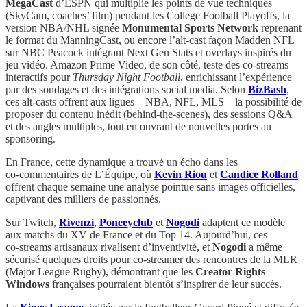
MegaCast
d’ESPN qui multiplie les points de vue techniques
(SkyCam, coaches’ film) pendant les College Football Playoffs, la
version NBA/NHL signée
Monumental Sports Network
reprenant
le format du ManningCast, ou encore l’alt‑cast façon Madden NFL
sur NBC Peacock intégrant Next Gen Stats et overlays inspirés du
jeu vidéo. Amazon Prime Video, de son côté, teste des co‑streams
interactifs pour
Thursday Night Football
, enrichissant l’expérience
par des sondages et des intégrations social media. Selon
BizBash
,
ces alt‑casts offrent aux ligues – NBA, NFL, MLS – la possibilité de
proposer du contenu inédit (behind-the-scenes), des sessions Q&A
et des angles multiples, tout en ouvrant de nouvelles portes au
sponsoring.
En France, cette dynamique a trouvé un écho dans les
co‑commentaires de L’Équipe, où
Kevin Riou
et
Candice Rolland
offrent chaque semaine une analyse pointue sans images officielles,
captivant des milliers de passionnés.
Sur Twitch,
Rivenzi
,
Poneeyclub
et
Nogodi
adaptent ce modèle
aux matchs du XV de France et du Top 14. Aujourd’hui, ces
co‑streams artisanaux rivalisent d’inventivité, et
Nogodi
a même
sécurisé quelques droits pour co‑streamer des rencontres de la MLR
(Major League Rugby), démontrant que les
Creator Rights
Windows
françaises pourraient bientôt s’inspirer de leur succès.