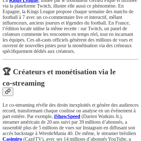
La
Kings League
, initiée par le footballeur Gerard Piqué et diffusée
via la plateforme Twitch, illustre elle aussi ce phénomène. En
Espagne, la Kings League propose chaque semaine des matchs de
football à 7 avec un co-commentaire live et interactif, mêlant
influenceurs, anciens joueurs et légendes du football. En France,
l’édition locale utilise la même recette : sur Twitch, un panel de
créateurs commente les rencontres en temps réel, tout en incarnant
les équipes. Ces alt-casts officiels génèrent des millions de vues et
ouvrent de nouvelles pistes pour la monétisation via des créneaux
spécifiquement dédiés aux créateurs.
🏆 Créateurs et monétisation via le
co‑streaming
Le co‑streaming révèle des droits inexploités et génère des audiences
record, transformant chaque coulisse ou analyse en un événement à
part entière. Par exemple,
iShowSpeed
(Darren Watkins Jr.),
streamer américain de 20 ans suivi par 39 millions d’abonnés, a
rassemblé plus de 5 millions de vues sur Instagram en diffusant son
accès backstage à WrestleMania 40. De même, le streamer brésilien
Casimiro
(CazéTV), avec ses 14 millions d’abonnés YouTube, a