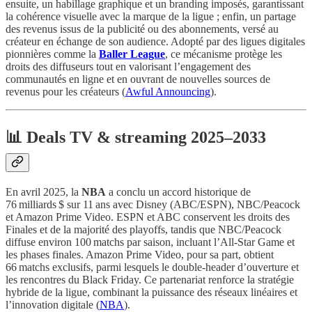
ensuite, un habillage graphique et un branding imposés, garantissant
la cohérence visuelle avec la marque de la ligue ; enfin, un partage
des revenus issus de la publicité ou des abonnements, versé au
créateur en échange de son audience. Adopté par des ligues digitales
pionnières comme la
Baller League
, ce mécanisme protège les
droits des diffuseurs tout en valorisant l’engagement des
communautés en ligne et en ouvrant de nouvelles sources de
revenus pour les créateurs (
Awful Announcing
).
📊 Deals TV & streaming 2025–2033
En avril 2025, la
NBA
a conclu un accord historique de
76 milliards $ sur 11 ans avec Disney (ABC/ESPN), NBC/Peacock
et Amazon Prime Video. ESPN et ABC conservent les droits des
Finales et de la majorité des playoffs, tandis que NBC/Peacock
diffuse environ 100 matchs par saison, incluant l’All-Star Game et
les phases finales. Amazon Prime Video, pour sa part, obtient
66 matchs exclusifs, parmi lesquels le double-header d’ouverture et
les rencontres du Black Friday. Ce partenariat renforce la stratégie
hybride de la ligue, combinant la puissance des réseaux linéaires et
l’innovation digitale (
NBA
).