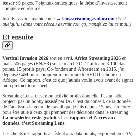
teaser
: 9 pages, 7 signaux stratégiques, la thèse d’investissement
complète en résumé.
Inscrivez-vous maintenant :
→
lens.streaming-radar.com
(Et si
quelqu’un dans votre réseau devrait voir ça, transférez-lui ce mail.)
Et ensuite
Vertical Invasion 2026
sort en avril.
Africa Streaming 2026
en
mai - 506 pages (EN/FR) sur le marché OTT africain, 3 100 data
points, 15 profils pays. Co-fondateur d’Afrostream en 2015, j’ai
dépensé €4M pour comprendre pourquoi le SVOD échoue en
Afrique. Ce rapport, c’est ce que j’aurais voulu avoir avant de signer
mon premier term sheet.
Streaming Lens, c’est mon activité professionnelle. Pas un side
project, pas un hobby assisté par IA. C’est du conseil, de la donnée,
de l’analyse - le genre de travail que je fais depuis 15 ans, structuré
pour être utile à ceux qui prennent des décisions dans le streaming.
La newsletter reste gratuite. Les rapports et l’accès aux
données, c’est Streaming Lens.
Les clients des rapports accèdent aux data points, exportent en CSV,