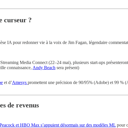
le curseur ?
hèse IA pour redonner vie à la voix de Jim Fagan, légendaire commenta
Streaming Media Connect (22–24 mai), plusieurs start-ups présenteront 
eille connaissance,
Andy Beach
sera présent)
be
et d’
Amesys
promettent une précision de 90/95% (Adobe) et 99 % (Ame
ces de revenus
 Peacock et HBO Max s’appuient désormais sur des modèles ML
pour o