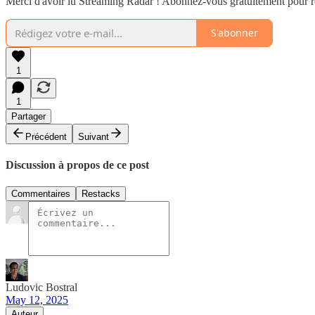
Merci d'avoir lu Streaming Radar ! Abonnez-vous gratuitement pour 
S'abonner
1
1
Partager
Précédent
Suivant
Discussion à propos de ce post
Commentaires
Restacks
Ludovic Bostral
May 12, 2025
Auteur