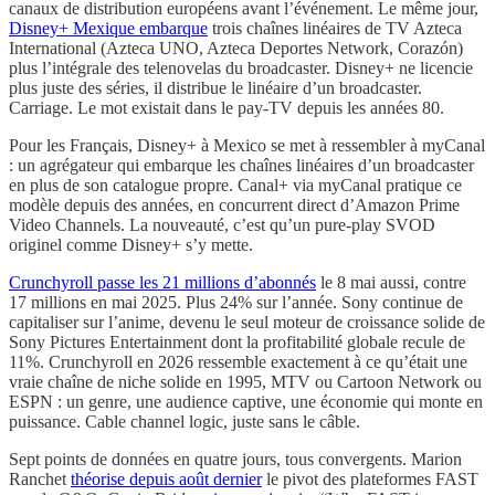
canaux de distribution européens avant l’événement. Le même jour,
Disney+ Mexique embarque
trois chaînes linéaires de TV Azteca
International (Azteca UNO, Azteca Deportes Network, Corazón)
plus l’intégrale des telenovelas du broadcaster. Disney+ ne licencie
plus juste des séries, il distribue le linéaire d’un broadcaster.
Carriage. Le mot existait dans le pay-TV depuis les années 80.
Pour les Français, Disney+ à Mexico se met à ressembler à myCanal
: un agrégateur qui embarque les chaînes linéaires d’un broadcaster
en plus de son catalogue propre. Canal+ via myCanal pratique ce
modèle depuis des années, en concurrent direct d’Amazon Prime
Video Channels. La nouveauté, c’est qu’un pure-play SVOD
originel comme Disney+ s’y mette.
Crunchyroll passe les 21 millions d’abonnés
le 8 mai aussi, contre
17 millions en mai 2025. Plus 24% sur l’année. Sony continue de
capitaliser sur l’anime, devenu le seul moteur de croissance solide de
Sony Pictures Entertainment dont la profitabilité globale recule de
11%. Crunchyroll en 2026 ressemble exactement à ce qu’était une
vraie chaîne de niche solide en 1995, MTV ou Cartoon Network ou
ESPN : un genre, une audience captive, une économie qui monte en
puissance. Cable channel logic, juste sans le câble.
Sept points de données en quatre jours, tous convergents. Marion
Ranchet
théorise depuis août dernier
le pivot des plateformes FAST