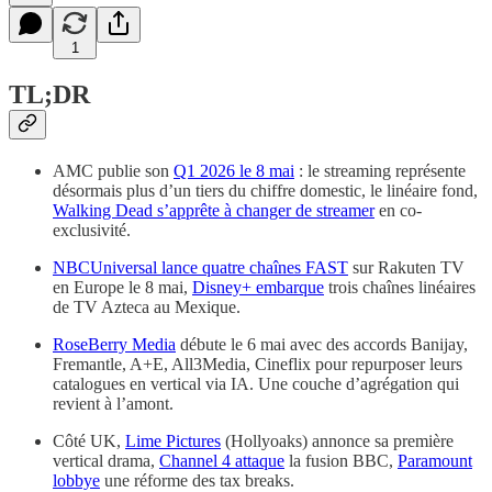
1
TL;DR
AMC publie son
Q1 2026 le 8 mai
: le streaming représente
désormais plus d’un tiers du chiffre domestic, le linéaire fond,
Walking Dead s’apprête à changer de streamer
en co-
exclusivité.
NBCUniversal lance quatre chaînes FAST
sur Rakuten TV
en Europe le 8 mai,
Disney+ embarque
trois chaînes linéaires
de TV Azteca au Mexique.
RoseBerry Media
débute le 6 mai avec des accords Banijay,
Fremantle, A+E, All3Media, Cineflix pour repurposer leurs
catalogues en vertical via IA. Une couche d’agrégation qui
revient à l’amont.
Côté UK,
Lime Pictures
(Hollyoaks) annonce sa première
vertical drama,
Channel 4 attaque
la fusion BBC,
Paramount
lobbye
une réforme des tax breaks.