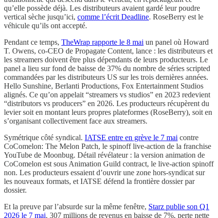
qu’elle possède déjà. Les distributeurs avaient gardé leur poudre
vertical sèche jusqu’ici,
comme l’écrit Deadline
. RoseBerry est le
véhicule qu’ils ont accepté.
Pendant ce temps,
TheWrap rapporte le 8 mai
un panel où Howard
T. Owens, co-CEO de Propagate Content, lance : les distributeurs et
les streamers doivent être plus dépendants de leurs producteurs. Le
panel a lieu sur fond de baisse de 37% du nombre de séries scripted
commandées par les distributeurs US sur les trois dernières années.
Hello Sunshine, Berlanti Productions, Fox Entertainment Studios
alignés. Ce qu’on appelait “streamers vs studios” en 2023 redevient
“distributors vs producers” en 2026. Les producteurs récupèrent du
levier soit en montant leurs propres plateformes (RoseBerry), soit en
s’organisant collectivement face aux streamers.
Symétrique côté syndical.
IATSE entre en grève le 7 mai
contre
CoComelon: The Melon Patch, le spinoff live-action de la franchise
YouTube de Moonbug. Détail révélateur : la version animation de
CoComelon est sous Animation Guild contract, le live-action spinoff
non. Les producteurs essaient d’ouvrir une zone hors-syndicat sur
les nouveaux formats, et IATSE défend la frontière dossier par
dossier.
Et la preuve par l’absurde sur la même fenêtre,
Starz publie son Q1
2026 le 7 mai
. 307 millions de revenus en baisse de 7%, perte nette