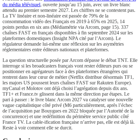
du média télévisuel
, ouverte jusqu’au 15 juin, avec un livre blanc
attendu au premier semestre 2027. Les chiffres ne se contestent pas.
La TV linéaire et non-linéaire est passée de 79% de la
consommation vidéo des Français en 2019 à 65% en 2025, 14
points perdus en six ans (Médiamétrie via Arcom, page 15). 337
chaînes FAST en français disponibles à fin septembre 2024 sur les
plateformes domestiques (Insight NPA cité par l’Arcom). Le
régulateur demande lui-même une réflexion sur les asymétries
réglementaires entre éditeurs nationaux et plateformes.
La question structurelle posée par Arcom dépasse le débat TNT. Elle
interroge si les broadcasters français vont rester éditeurs purs ou se
positionner en agrégateurs face à des plateformes étrangères qui
rentrent dans leur cœur de métier (Netflix distribue désormais TF1,
les majors US poussent leurs chaînes FAST sur Rakuten Europe).
myCanal et Molotov ont déjà choisi l’agrégation depuis dix ans.
TF1+ et France.tv glissent dans la même direction par étapes. Le
pari à passer : le livre blanc Arcom 2027 va catalyser une nouvelle
vague capitalistique côté privé (M6 particulièrement, après l’échec
de l’acquisition par Bouygues en 2022 bloquée par l’Autorité de la
concurrence) et une redéfinition du périmètre service public côté
France TV. La cable-ification française n’arrive pas, elle est déjà là.
Reste à voir comment elle se durcit.