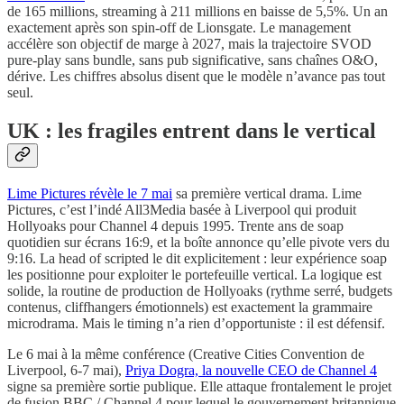
de 165 millions, streaming à 211 millions en baisse de 5,5%. Un an
exactement après son spin-off de Lionsgate. Le management
accélère son objectif de marge à 2027, mais la trajectoire SVOD
pure-play sans bundle, sans pub significative, sans chaînes O&O,
dérive. Les chiffres absolus disent que le modèle n’avance pas tout
seul.
UK : les fragiles entrent dans le vertical
Lime Pictures révèle le 7 mai
sa première vertical drama. Lime
Pictures, c’est l’indé All3Media basée à Liverpool qui produit
Hollyoaks pour Channel 4 depuis 1995. Trente ans de soap
quotidien sur écrans 16:9, et la boîte annonce qu’elle pivote vers du
9:16. La head of scripted le dit explicitement : leur expérience soap
les positionne pour exploiter le portefeuille vertical. La logique est
solide, la routine de production de Hollyoaks (rythme serré, budgets
contenus, cliffhangers émotionnels) est exactement la grammaire
microdrama. Mais le timing n’a rien d’opportuniste : il est défensif.
Le 6 mai à la même conférence (Creative Cities Convention de
Liverpool, 6-7 mai),
Priya Dogra, la nouvelle CEO de Channel 4
signe sa première sortie publique. Elle attaque frontalement le projet
de fusion BBC / Channel 4 pour lequel le gouvernement britannique