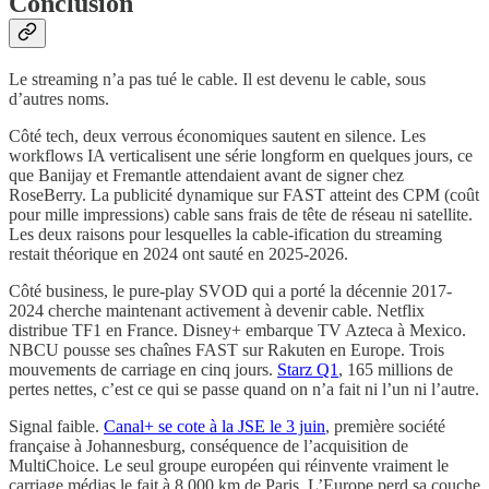
Conclusion
Le streaming n’a pas tué le cable. Il est devenu le cable, sous
d’autres noms.
Côté tech, deux verrous économiques sautent en silence. Les
workflows IA verticalisent une série longform en quelques jours, ce
que Banijay et Fremantle attendaient avant de signer chez
RoseBerry. La publicité dynamique sur FAST atteint des CPM (coût
pour mille impressions) cable sans frais de tête de réseau ni satellite.
Les deux raisons pour lesquelles la cable-ification du streaming
restait théorique en 2024 ont sauté en 2025-2026.
Côté business, le pure-play SVOD qui a porté la décennie 2017-
2024 cherche maintenant activement à devenir cable. Netflix
distribue TF1 en France. Disney+ embarque TV Azteca à Mexico.
NBCU pousse ses chaînes FAST sur Rakuten en Europe. Trois
mouvements de carriage en cinq jours.
Starz Q1
, 165 millions de
pertes nettes, c’est ce qui se passe quand on n’a fait ni l’un ni l’autre.
Signal faible.
Canal+ se cote à la JSE le 3 juin
, première société
française à Johannesburg, conséquence de l’acquisition de
MultiChoice. Le seul groupe européen qui réinvente vraiment le
carriage médias le fait à 8 000 km de Paris. L’Europe perd sa couche