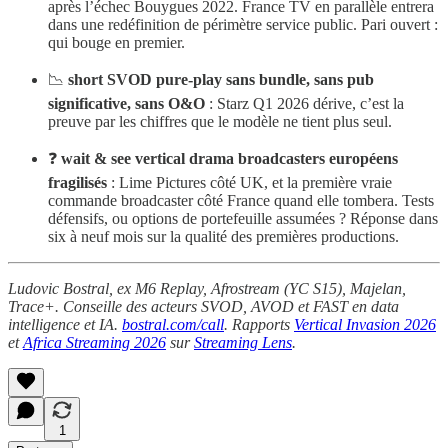
après l’échec Bouygues 2022. France TV en parallèle entrera
dans une redéfinition de périmètre service public. Pari ouvert :
qui bouge en premier.
📉
short SVOD pure-play sans bundle, sans pub
significative, sans O&O
: Starz Q1 2026 dérive, c’est la
preuve par les chiffres que le modèle ne tient plus seul.
❓
wait & see vertical drama broadcasters européens
fragilisés
: Lime Pictures côté UK, et la première vraie
commande broadcaster côté France quand elle tombera. Tests
défensifs, ou options de portefeuille assumées ? Réponse dans
six à neuf mois sur la qualité des premières productions.
Ludovic Bostral, ex M6 Replay, Afrostream (YC S15), Majelan,
Trace+. Conseille des acteurs SVOD, AVOD et FAST en data
intelligence et IA.
bostral.com/call
. Rapports
Vertical Invasion 2026
et
Africa Streaming 2026
sur
Streaming Lens
.
1