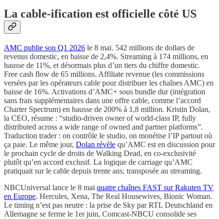
La cable-ification est officielle côté US
AMC publie son Q1 2026
le 8 mai. 542 millions de dollars de
revenus domestic, en baisse de 2,4%. Streaming à 174 millions, en
hausse de 11%, et désormais plus d’un tiers du chiffre domestic.
Free cash flow de 65 millions. Affiliate revenue (les commissions
versées par les opérateurs cable pour distribuer les chaînes AMC) en
baisse de 16%. Activations d’AMC+ sous bundle dur (intégration
sans frais supplémentaires dans une offre cable, comme l’accord
Charter Spectrum) en hausse de 200% à 1,8 million. Kristin Dolan,
la CEO, résume : “studio-driven owner of world-class IP, fully
distributed across a wide range of owned and partner platforms”.
Traduction trader : on contrôle le studio, on monétise l’IP partout où
ça paie. Le même jour,
Dolan révèle
qu’AMC est en discussion pour
le prochain cycle de droits de Walking Dead, en co-exclusivité
plutôt qu’en accord exclusif. La logique de carriage qu’AMC
pratiquait sur le cable depuis trente ans, transposée au streaming.
NBCUniversal lance le 8 mai
quatre chaînes FAST sur Rakuten TV
en Europe
. Hercules, Xena, The Real Housewives, Bionic Woman.
Le timing n’est pas neutre : la prise de Sky par RTL Deutschland en
Allemagne se ferme le 1er juin, Comcast-NBCU consolide ses