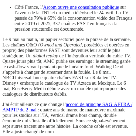
Côté France, l’
Arcom ouvre une consultation publique
sur
l’avenir de la TNT et du média télévisuel le 24 avril. La TV
passée de 79% à 65% de la consommation vidéo des Français
entre 2019 et 2025, 337 chaînes FAST en français : la
pression structurelle est documentée.
Le 9 mai au matin, un papier sectoriel pose la phrase de la semaine.
Les chaînes O&O (
Owned and Operated
, possédées et opérées en
propre) des plateformes FAST sont devenues leur actif le plus
stratégique. Un
digital replay
de l’intégration verticale du cable TV.
Quatre jours plus tôt, AMC publie ses earnings : le streaming garde
le cash-flow vivant pendant que le linéaire fond. Walking Dead
s’apprête à changer de streamer dans la foulée. Le 8 mai,
NBCUniversal lance quatre chaînes FAST sur Rakuten TV.
Disney+ embarque le catalogue de TV Azteca au Mexique. Le 6
mai, RoseBerry Media débute avec un modèle qui repurpose des
catalogues de distributeurs établis.
J’ai écrit ailleurs ce que change l’
accord de principe SAG-AFTRA /
AMPTP du 2 mai
: quatre ans de marge de manœuvre maximale
pour les studios sur l’IA, vertical drama hors champ, double
économie qui s’installe officiellement. Sous ce signal-événement,
sept autres tracent une autre histoire. La couche cable est revenue.
Elle a juste changé de nom.