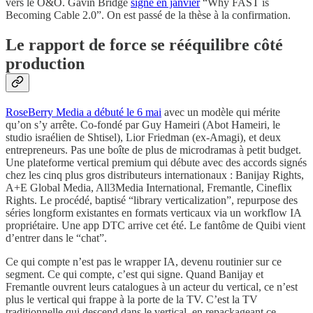
vers le O&O. Gavin Bridge
signe en janvier
“Why FAST is
Becoming Cable 2.0”. On est passé de la thèse à la confirmation.
Le rapport de force se rééquilibre côté
production
RoseBerry Media a débuté le 6 mai
avec un modèle qui mérite
qu’on s’y arrête. Co-fondé par Guy Hameiri (Abot Hameiri, le
studio israélien de Shtisel), Lior Friedman (ex-Amagi), et deux
entrepreneurs. Pas une boîte de plus de microdramas à petit budget.
Une plateforme vertical premium qui débute avec des accords signés
chez les cinq plus gros distributeurs internationaux : Banijay Rights,
A+E Global Media, All3Media International, Fremantle, Cineflix
Rights. Le procédé, baptisé “library verticalization”, repurpose des
séries longform existantes en formats verticaux via un workflow IA
propriétaire. Une app DTC arrive cet été. Le fantôme de Quibi vient
d’entrer dans le “chat”.
Ce qui compte n’est pas le wrapper IA, devenu routinier sur ce
segment. Ce qui compte, c’est qui signe. Quand Banijay et
Fremantle ouvrent leurs catalogues à un acteur du vertical, ce n’est
plus le vertical qui frappe à la porte de la TV. C’est la TV
traditionnelle qui descend dans le vertical, en repackageant ce