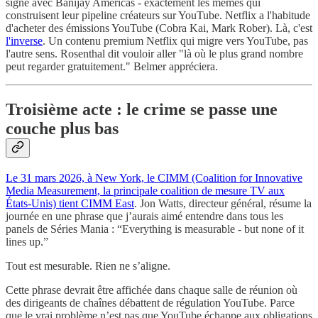
signé avec Banijay Americas - exactement les mêmes qui
construisent leur pipeline créateurs sur YouTube. Netflix a l'habitude
d'acheter des émissions YouTube (Cobra Kai, Mark Rober). Là, c'est
l'inverse
. Un contenu premium Netflix qui migre vers YouTube, pas
l'autre sens. Rosenthal dit vouloir aller "là où le plus grand nombre
peut regarder gratuitement." Belmer appréciera.
Troisième acte : le crime se passe une
couche plus bas
Le 31 mars 2026, à New York, le CIMM (Coalition for Innovative
Media Measurement, la principale coalition de mesure TV aux
États-Unis) tient CIMM East
. Jon Watts, directeur général, résume la
journée en une phrase que j’aurais aimé entendre dans tous les
panels de Séries Mania : “Everything is measurable - but none of it
lines up.”
Tout est mesurable. Rien ne s’aligne.
Cette phrase devrait être affichée dans chaque salle de réunion où
des dirigeants de chaînes débattent de régulation YouTube. Parce
que le vrai problème n’est pas que YouTube échappe aux obligations