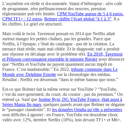
L’asymétrie est réelle et documentée. Statut d’hébergeur : zéro coût
de programme, zéro préfinancement des oeuvres, pression
réglementaire pub très limitée.
CPM YouTube autour de 5 à 6 euros.
CPM TF1+ : 12 euros
.
Belmer chiffre l’écart global “à 1 à 3”
. Il a
les chiffres. Le grief est structurel.
Mais voilà le twist. Tavernost pensait en 2014 que Netflix allait
surtout manger les petites chaînes, pas les grandes. Parce que
Netflix, à l’époque, c’était du catalogue - pas de la création. La
menace était réelle, mais mal ciblée. Et le diagnostic raté a produit
une réponse en décalage avec le problème réel.
En 2018, Tavernost
et Pélisson convoquaient ensemble le ministre Riester
pour dénoncer
que “Netflix et YouTube ne payent quasiment aucun impôt en
France. C’est inadmissible.” En 2022,
tribune commune dans Le
Monde avec Delphine Ernotte
sur la chronologie des médias.
Résultat : Netflix est désormais “dans le même bateau que nous.”
Est-ce que Belmer fait la même erreur sur YouTube ? “YouTube,
c’est du user-generated, du court, du creator - pas du premium.” On
entend ça. Sauf que
Justine Ryst, DG YouTube France, était aussi à
Séries Mania fin mars
, quelques panels avant que Belmer ne dégaine
le “passager clandestin”. Et
les données Omdia qu’elle a présentées
sont difficiles à ignorer : en France, YouTube est deuxième choix
vidéo avec 12%, derrière Netflix (18%), loin devant TF1+ et M6+.