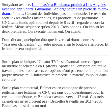
Storyshort avance.
Luni, basée à Bordeaux, produit à Los Angeles
avec son app Shorts
.
Guillaume Sanjorge tourne un pilote de micro-
drama à Paris
. Ce sont des individus, pas une industrie. Le reste du
secteur - les chaînes historiques, les producteurs de patrimoine, le
CNC sans fonds opérationnel depuis le 8 avril - regarde encore la
fenêtre. Même séquence qu’en 2013. Trois options. On choisit les
deux premières. On exécute mollement. On attend.
Dans dix ans, quelqu’un dira que le vertical drama court est un
“passager clandestin.” Un autre appuiera sur le bouton à sa place. Et
le bunker sera toujours là.
Sur le plan technique, “Creator TV” est désormais une catégorie
mesurable et achetable en Upfronts. Spotter et Comscore ont fait le
travail que les broadcasters européens n’ont pas encore fait pour leur
propre inventaire. L’infrastructure précède le marché, toujours dans
cet ordre.
Sur le plan commercial, Belmer est en campagne de pression
réglementaire légitime, le CNC est sans outil opérationnel pour la
création numérique, et Brandcast avance vers le 13 mai. Ces trois
calendriers ne se croisent pas - Bruxelles travaille sur 2027-2030,
Brandcast c’est dans un mois.