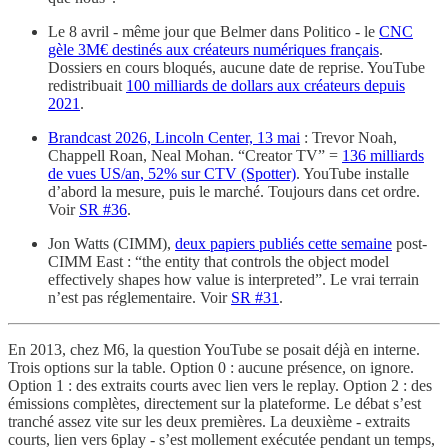
Le 8 avril - même jour que Belmer dans Politico - le
CNC
gèle 3M€ destinés aux créateurs numériques français
.
Dossiers en cours bloqués, aucune date de reprise. YouTube
redistribuait
100 milliards de dollars aux créateurs depuis
2021
.
Brandcast 2026, Lincoln Center, 13 mai
: Trevor Noah,
Chappell Roan, Neal Mohan. “Creator TV” =
136 milliards
de vues US/an, 52% sur CTV (Spotter)
. YouTube installe
d’abord la mesure, puis le marché. Toujours dans cet ordre.
Voir
SR #36
.
Jon Watts (CIMM),
deux papiers publiés cette semaine
post-
CIMM East : “the entity that controls the object model
effectively shapes how value is interpreted”. Le vrai terrain
n’est pas réglementaire. Voir
SR #31
.
En 2013, chez M6, la question YouTube se posait déjà en interne.
Trois options sur la table. Option 0 : aucune présence, on ignore.
Option 1 : des extraits courts avec lien vers le replay. Option 2 : des
émissions complètes, directement sur la plateforme. Le débat s’est
tranché assez vite sur les deux premières. La deuxième - extraits
courts, lien vers 6play - s’est mollement exécutée pendant un temps,