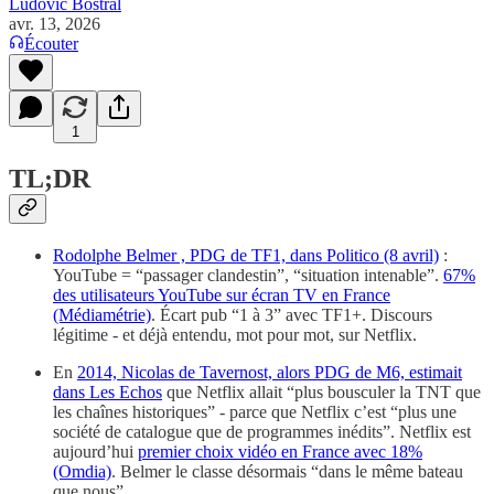
Ludovic Bostral
avr. 13, 2026
Écouter
1
TL;DR
Rodolphe Belmer , PDG de TF1, dans Politico (8 avril)
:
YouTube = “passager clandestin”, “situation intenable”.
67%
des utilisateurs YouTube sur écran TV en France
(Médiamétrie)
. Écart pub “1 à 3” avec TF1+. Discours
légitime - et déjà entendu, mot pour mot, sur Netflix.
En
2014, Nicolas de Tavernost, alors PDG de M6, estimait
dans Les Echos
que Netflix allait “plus bousculer la TNT que
les chaînes historiques” - parce que Netflix c’est “plus une
société de catalogue que de programmes inédits”. Netflix est
aujourd’hui
premier choix vidéo en France avec 18%
(Omdia)
. Belmer le classe désormais “dans le même bateau
que nous”.