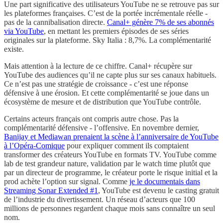
Une part significative des utilisateurs YouTube ne se retrouve pas sur
les plateformes françaises. C’est de la portée incrémentale réelle -
pas de la cannibalisation directe.
Canal+ génère 7% de ses abonnés
via YouTube
, en mettant les premiers épisodes de ses séries
originales sur la plateforme. Sky Italia : 8,7%. La complémentarité
existe.
Mais attention à la lecture de ce chiffre. Canal+ récupère sur
YouTube des audiences qu’il ne capte plus sur ses canaux habituels.
Ce n’est pas une stratégie de croissance - c’est une réponse
défensive à une érosion. Et cette complémentarité se joue dans un
écosystème de mesure et de distribution que YouTube contrôle.
Certains acteurs français ont compris autre chose. Pas la
complémentarité défensive - l’offensive. En novembre dernier,
Banijay et Mediawan prenaient la scène à l’anniversaire de YouTube
à l’Opéra-Comique
pour expliquer comment ils comptaient
transformer des créateurs YouTube en formats TV. YouTube comme
lab de test grandeur nature, validation par le watch time plutôt que
par un directeur de programme, le créateur porte le risque initial et la
prod achète l’option sur signal. Comme
je le documentais dans
Streaming Sonar Extended #1
, YouTube est devenu le casting gratuit
de l’industrie du divertissement. Un réseau d’acteurs que 100
millions de personnes regardent chaque mois sans connaître un seul
nom.