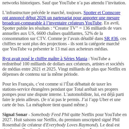
networks historiques. Sauf que YouTube n’a pas attendu l’invitation.
L’infrastructure précède le marché, toujours.
Spotter et Comscore
ont annoncé début 2026 un partenariat pour apporter une mesure
broadcast-comparable à l’inventaire créateurs YouTube
. En avril,
Spotter publie les résultats : “Creator TV” = 136 milliards de vues
annuelles aux US, 6600 chaînes qualifiantes, 52% de la
consommation sur CTV. Comme je l’avais détaillé dans
SR #36
, ces
chiffres ne sont plus des projections - ils sont la catégorie marché
que YouTube va présenter le 13 mai aux acheteurs médias.
Ryst avait posé le chiffre maître à Séries Mania
: YouTube a
redistribué 100 milliards de dollars aux créateurs, artistes et sociétés
de médias entre 2021 et 2025. Vingt milliards de plus que Netflix en
dépenses de contenu sur la même période.
Pour les Français, c’est comme si l’État débattait de taxer les
stations-service étrangères pendant que Total arrêtait ses propres
pompes pour une dispute interne. L’automobiliste, lui, est déjà parti
faire le plein ailleurs. (Je n’ai pas le permis. J’ai l’app Uber et une
carte de bus. La métaphore tient quand même.)
Signal Sonar
-
Somebody Feed Phil
quitte Netflix pour YouTube en
2027. Huit saisons sur Netflix, du premium unscripted signé Phil
Rosenthal (le créateur d'
Everybody Loves Raymond
). Le deal est