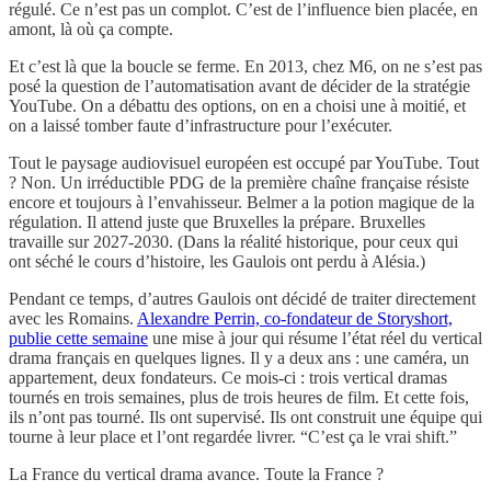
régulé. Ce n’est pas un complot. C’est de l’influence bien placée, en
amont, là où ça compte.
Et c’est là que la boucle se ferme. En 2013, chez M6, on ne s’est pas
posé la question de l’automatisation avant de décider de la stratégie
YouTube. On a débattu des options, on en a choisi une à moitié, et
on a laissé tomber faute d’infrastructure pour l’exécuter.
Tout le paysage audiovisuel européen est occupé par YouTube. Tout
? Non. Un irréductible PDG de la première chaîne française résiste
encore et toujours à l’envahisseur. Belmer a la potion magique de la
régulation. Il attend juste que Bruxelles la prépare. Bruxelles
travaille sur 2027-2030. (Dans la réalité historique, pour ceux qui
ont séché le cours d’histoire, les Gaulois ont perdu à Alésia.)
Pendant ce temps, d’autres Gaulois ont décidé de traiter directement
avec les Romains.
Alexandre Perrin, co-fondateur de Storyshort,
publie cette semaine
une mise à jour qui résume l’état réel du vertical
drama français en quelques lignes. Il y a deux ans : une caméra, un
appartement, deux fondateurs. Ce mois-ci : trois vertical dramas
tournés en trois semaines, plus de trois heures de film. Et cette fois,
ils n’ont pas tourné. Ils ont supervisé. Ils ont construit une équipe qui
tourne à leur place et l’ont regardée livrer. “C’est ça le vrai shift.”
La France du vertical drama avance. Toute la France ?