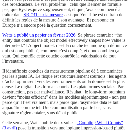
des broadcasters. Le vrai problème - celui que Belmer ne formule
pas, que Ryst esquive soigneusement, et que j’avais commencé à
traiter dans
SR #31 sur la mesure
- est que YouTube est en train de
définir les règles de la mesure à son avantage. Et personne en
Europe n’a encore posé la question correctement.
Watts a publié un papier en février 2026
. Sa phrase centrale : “the
entity that controls the object model effectively shapes how value is
interpreted.” L’object model, c’est la couche technique qui définit ce
qui est comptabilisé, comment c’est compté, et donc combien ça
vaut. Qui contrôle cette couche contrôle la valorisation de tout
l’inventaire.
Il identifie six couches du measurement pipeline déjà contaminées
par les agents IA. Le risque est structurellement sournois : les agents
d’achat optimisent vers les environnements où la donnée est la plus
dense. Le digital. Les formats courts. Les plateformes sociales. Par
construction, pas par malveillance. Résultat : le long-form premium
devient “moins efficient” dans les modèles algorithmiques - non pas
parce qu’il l’est vraiment, mais parce que l’asymétrie data le fait
apparaître comme tel. Une commoditisation par le bas, sans
signature réglementaire, sans débat public.
Cette semaine, Watts publie deux suites.
“Counting What Counts”
(3 avril)
pose la transition vers une logique impression-based plutôt