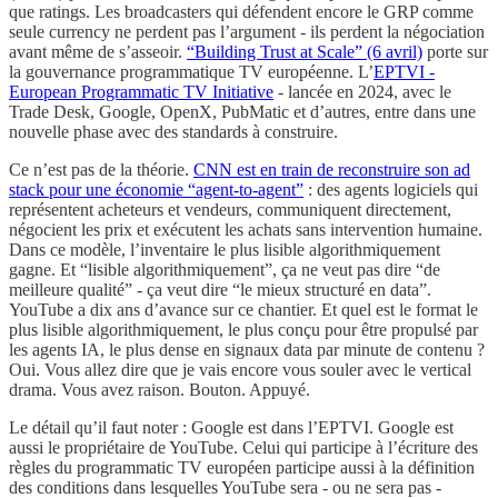
que ratings. Les broadcasters qui défendent encore le GRP comme
seule currency ne perdent pas l’argument - ils perdent la négociation
avant même de s’asseoir.
“Building Trust at Scale” (6 avril)
porte sur
la gouvernance programmatique TV européenne. L’
EPTVI -
European Programmatic TV Initiative
- lancée en 2024, avec le
Trade Desk, Google, OpenX, PubMatic et d’autres, entre dans une
nouvelle phase avec des standards à construire.
Ce n’est pas de la théorie.
CNN est en train de reconstruire son ad
stack pour une économie “agent-to-agent”
: des agents logiciels qui
représentent acheteurs et vendeurs, communiquent directement,
négocient les prix et exécutent les achats sans intervention humaine.
Dans ce modèle, l’inventaire le plus lisible algorithmiquement
gagne. Et “lisible algorithmiquement”, ça ne veut pas dire “de
meilleure qualité” - ça veut dire “le mieux structuré en data”.
YouTube a dix ans d’avance sur ce chantier. Et quel est le format le
plus lisible algorithmiquement, le plus conçu pour être propulsé par
les agents IA, le plus dense en signaux data par minute de contenu ?
Oui. Vous allez dire que je vais encore vous souler avec le vertical
drama. Vous avez raison. Bouton. Appuyé.
Le détail qu’il faut noter : Google est dans l’EPTVI. Google est
aussi le propriétaire de YouTube. Celui qui participe à l’écriture des
règles du programmatic TV européen participe aussi à la définition
des conditions dans lesquelles YouTube sera - ou ne sera pas -