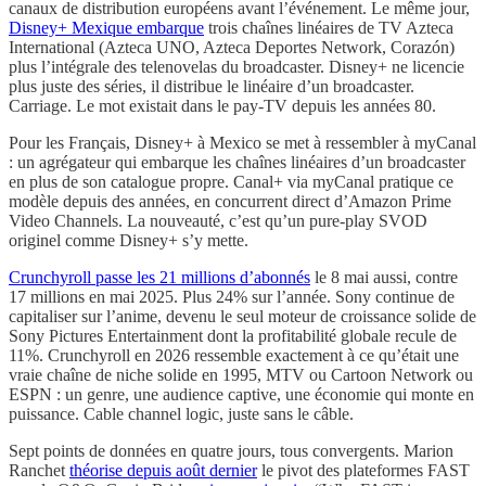
canaux de distribution européens avant l’événement. Le même jour,
Disney+ Mexique embarque
trois chaînes linéaires de TV Azteca
International (Azteca UNO, Azteca Deportes Network, Corazón)
plus l’intégrale des telenovelas du broadcaster. Disney+ ne licencie
plus juste des séries, il distribue le linéaire d’un broadcaster.
Carriage. Le mot existait dans le pay-TV depuis les années 80.
Pour les Français, Disney+ à Mexico se met à ressembler à myCanal
: un agrégateur qui embarque les chaînes linéaires d’un broadcaster
en plus de son catalogue propre. Canal+ via myCanal pratique ce
modèle depuis des années, en concurrent direct d’Amazon Prime
Video Channels. La nouveauté, c’est qu’un pure-play SVOD
originel comme Disney+ s’y mette.
Crunchyroll passe les 21 millions d’abonnés
le 8 mai aussi, contre
17 millions en mai 2025. Plus 24% sur l’année. Sony continue de
capitaliser sur l’anime, devenu le seul moteur de croissance solide de
Sony Pictures Entertainment dont la profitabilité globale recule de
11%. Crunchyroll en 2026 ressemble exactement à ce qu’était une
vraie chaîne de niche solide en 1995, MTV ou Cartoon Network ou
ESPN : un genre, une audience captive, une économie qui monte en
puissance. Cable channel logic, juste sans le câble.
Sept points de données en quatre jours, tous convergents. Marion
Ranchet
théorise depuis août dernier
le pivot des plateformes FAST