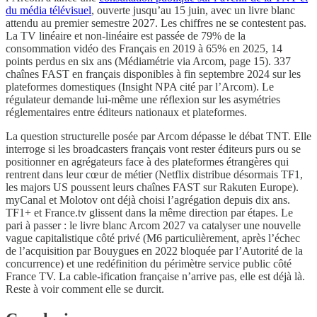
du média télévisuel
, ouverte jusqu’au 15 juin, avec un livre blanc
attendu au premier semestre 2027. Les chiffres ne se contestent pas.
La TV linéaire et non-linéaire est passée de 79% de la
consommation vidéo des Français en 2019 à 65% en 2025, 14
points perdus en six ans (Médiamétrie via Arcom, page 15). 337
chaînes FAST en français disponibles à fin septembre 2024 sur les
plateformes domestiques (Insight NPA cité par l’Arcom). Le
régulateur demande lui-même une réflexion sur les asymétries
réglementaires entre éditeurs nationaux et plateformes.
La question structurelle posée par Arcom dépasse le débat TNT. Elle
interroge si les broadcasters français vont rester éditeurs purs ou se
positionner en agrégateurs face à des plateformes étrangères qui
rentrent dans leur cœur de métier (Netflix distribue désormais TF1,
les majors US poussent leurs chaînes FAST sur Rakuten Europe).
myCanal et Molotov ont déjà choisi l’agrégation depuis dix ans.
TF1+ et France.tv glissent dans la même direction par étapes. Le
pari à passer : le livre blanc Arcom 2027 va catalyser une nouvelle
vague capitalistique côté privé (M6 particulièrement, après l’échec
de l’acquisition par Bouygues en 2022 bloquée par l’Autorité de la
concurrence) et une redéfinition du périmètre service public côté
France TV. La cable-ification française n’arrive pas, elle est déjà là.
Reste à voir comment elle se durcit.