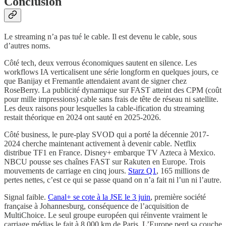
Conclusion
Le streaming n’a pas tué le cable. Il est devenu le cable, sous
d’autres noms.
Côté tech, deux verrous économiques sautent en silence. Les
workflows IA verticalisent une série longform en quelques jours, ce
que Banijay et Fremantle attendaient avant de signer chez
RoseBerry. La publicité dynamique sur FAST atteint des CPM (coût
pour mille impressions) cable sans frais de tête de réseau ni satellite.
Les deux raisons pour lesquelles la cable-ification du streaming
restait théorique en 2024 ont sauté en 2025-2026.
Côté business, le pure-play SVOD qui a porté la décennie 2017-
2024 cherche maintenant activement à devenir cable. Netflix
distribue TF1 en France. Disney+ embarque TV Azteca à Mexico.
NBCU pousse ses chaînes FAST sur Rakuten en Europe. Trois
mouvements de carriage en cinq jours.
Starz Q1
, 165 millions de
pertes nettes, c’est ce qui se passe quand on n’a fait ni l’un ni l’autre.
Signal faible.
Canal+ se cote à la JSE le 3 juin
, première société
française à Johannesburg, conséquence de l’acquisition de
MultiChoice. Le seul groupe européen qui réinvente vraiment le
carriage médias le fait à 8 000 km de Paris. L’Europe perd sa couche