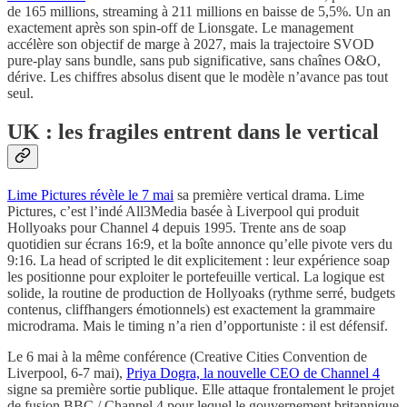
de 165 millions, streaming à 211 millions en baisse de 5,5%. Un an
exactement après son spin-off de Lionsgate. Le management
accélère son objectif de marge à 2027, mais la trajectoire SVOD
pure-play sans bundle, sans pub significative, sans chaînes O&O,
dérive. Les chiffres absolus disent que le modèle n’avance pas tout
seul.
UK : les fragiles entrent dans le vertical
Lime Pictures révèle le 7 mai
sa première vertical drama. Lime
Pictures, c’est l’indé All3Media basée à Liverpool qui produit
Hollyoaks pour Channel 4 depuis 1995. Trente ans de soap
quotidien sur écrans 16:9, et la boîte annonce qu’elle pivote vers du
9:16. La head of scripted le dit explicitement : leur expérience soap
les positionne pour exploiter le portefeuille vertical. La logique est
solide, la routine de production de Hollyoaks (rythme serré, budgets
contenus, cliffhangers émotionnels) est exactement la grammaire
microdrama. Mais le timing n’a rien d’opportuniste : il est défensif.
Le 6 mai à la même conférence (Creative Cities Convention de
Liverpool, 6-7 mai),
Priya Dogra, la nouvelle CEO de Channel 4
signe sa première sortie publique. Elle attaque frontalement le projet
de fusion BBC / Channel 4 pour lequel le gouvernement britannique