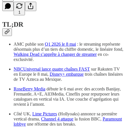
1
TL;DR
AMC publie son
Q1 2026 le 8 mai
: le streaming représente
désormais plus d’un tiers du chiffre domestic, le linéaire fond,
Walking Dead s’apprête à changer de streamer
en co-
exclusivité.
NBCUniversal lance quatre chaînes FAST
sur Rakuten TV
en Europe le 8 mai,
Disney+ embarque
trois chaînes linéaires
de TV Azteca au Mexique.
RoseBerry Media
débute le 6 mai avec des accords Banijay,
Fremantle, A+E, All3Media, Cineflix pour repurposer leurs
catalogues en vertical via IA. Une couche d’agrégation qui
revient à l’amont.
Côté UK,
Lime Pictures
(Hollyoaks) annonce sa première
vertical drama,
Channel 4 attaque
la fusion BBC,
Paramount
lobbye
une réforme des tax breaks.