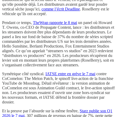
qu’elle possède déjà. Les distributeurs avaient gardé leur poudre
vertical sèche jusqu’ici,
comme l’écrit Deadline
. RoseBerry est le
véhicule qu’ils ont accepté.
Pendant ce temps,
TheWrap rapporte le 8 mai
un panel où Howard
T. Owens, co-CEO de Propagate Content, lance : les distributeurs et
les streamers doivent être plus dépendants de leurs producteurs. Le
panel a lieu sur fond de baisse de 37% du nombre de séries scripted
commandées par les distributeurs US sur les trois dernières années.
Hello Sunshine, Berlanti Productions, Fox Entertainment Studios
alignés. Ce qu’on appelait “streamers vs studios” en 2023 redevient
“distributors vs producers” en 2026. Les producteurs récupèrent du
levier soit en montant leurs propres plateformes (RoseBerry), soit en
s’organisant collectivement face aux streamers.
Symétrique côté syndical.
IATSE entre en grève le 7 mai
contre
CoComelon: The Melon Patch, le spinoff live-action de la franchise
YouTube de Moonbug. Détail révélateur : la version animation de
CoComelon est sous Animation Guild contract, le live-action spinoff
non. Les producteurs essaient d’ouvrir une zone hors-syndicat sur
les nouveaux formats, et IATSE défend la frontière dossier par
dossier.
Et la preuve par l’absurde sur la même fenêtre,
Starz publie son Q1
2026 le 7 mai
. 307 millions de revenus en baisse de 7%, perte nette