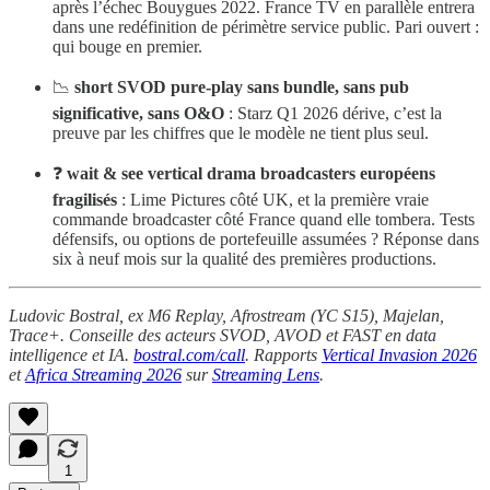
après l’échec Bouygues 2022. France TV en parallèle entrera
dans une redéfinition de périmètre service public. Pari ouvert :
qui bouge en premier.
📉
short SVOD pure-play sans bundle, sans pub
significative, sans O&O
: Starz Q1 2026 dérive, c’est la
preuve par les chiffres que le modèle ne tient plus seul.
❓
wait & see vertical drama broadcasters européens
fragilisés
: Lime Pictures côté UK, et la première vraie
commande broadcaster côté France quand elle tombera. Tests
défensifs, ou options de portefeuille assumées ? Réponse dans
six à neuf mois sur la qualité des premières productions.
Ludovic Bostral, ex M6 Replay, Afrostream (YC S15), Majelan,
Trace+. Conseille des acteurs SVOD, AVOD et FAST en data
intelligence et IA.
bostral.com/call
. Rapports
Vertical Invasion 2026
et
Africa Streaming 2026
sur
Streaming Lens
.
1