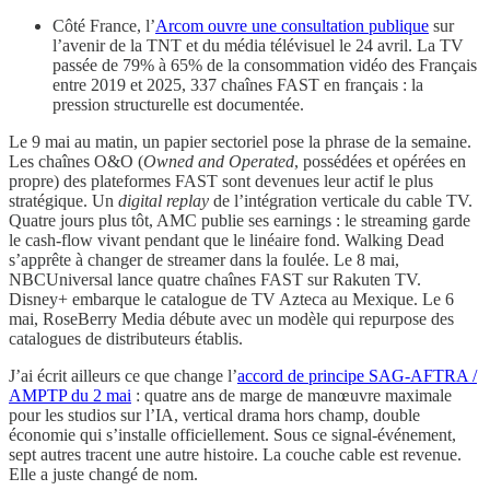
Côté France, l’
Arcom ouvre une consultation publique
sur
l’avenir de la TNT et du média télévisuel le 24 avril. La TV
passée de 79% à 65% de la consommation vidéo des Français
entre 2019 et 2025, 337 chaînes FAST en français : la
pression structurelle est documentée.
Le 9 mai au matin, un papier sectoriel pose la phrase de la semaine.
Les chaînes O&O (
Owned and Operated
, possédées et opérées en
propre) des plateformes FAST sont devenues leur actif le plus
stratégique. Un
digital replay
de l’intégration verticale du cable TV.
Quatre jours plus tôt, AMC publie ses earnings : le streaming garde
le cash-flow vivant pendant que le linéaire fond. Walking Dead
s’apprête à changer de streamer dans la foulée. Le 8 mai,
NBCUniversal lance quatre chaînes FAST sur Rakuten TV.
Disney+ embarque le catalogue de TV Azteca au Mexique. Le 6
mai, RoseBerry Media débute avec un modèle qui repurpose des
catalogues de distributeurs établis.
J’ai écrit ailleurs ce que change l’
accord de principe SAG-AFTRA /
AMPTP du 2 mai
: quatre ans de marge de manœuvre maximale
pour les studios sur l’IA, vertical drama hors champ, double
économie qui s’installe officiellement. Sous ce signal-événement,
sept autres tracent une autre histoire. La couche cable est revenue.
Elle a juste changé de nom.