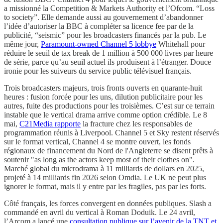
a missionné la Competition & Markets Authority et l’Ofcom. “Loss
to society”. Elle demande aussi au gouvernement d’abandonner
l’idée d’autoriser la BBC à compléter sa licence fee par de la
publicité, “seismic” pour les broadcasters financés par la pub. Le
même jour,
Paramount-owned Channel 5 lobbye
Whitehall pour
réduire le seuil de tax break de 1 million à 500 000 livres par heure
de série, parce qu’au seuil actuel ils produisent à l’étranger. Douce
ironie pour les suiveurs du service public télévisuel français.
Trois broadcasters majeurs, trois fronts ouverts en quarante-huit
heures : fusion forcée pour les uns, dilution publicitaire pour les
autres, fuite des productions pour les troisièmes. C’est sur ce terrain
instable que le vertical drama arrive comme option crédible. Le 8
mai,
C21Media rapporte
la fracture chez les responsables de
programmation réunis à Liverpool. Channel 5 et Sky restent réservés
sur le format vertical, Channel 4 se montre ouvert, les fonds
régionaux de financement du Nord de l'Angleterre se disent prêts à
soutenir "as long as the actors keep most of their clothes on".
Marché global du microdrama à 11 milliards de dollars en 2025,
projeté à 14 milliards fin 2026 selon Omdia. Le UK ne peut plus
ignorer le format, mais il y entre par les fragiles, pas par les forts.
Côté français, les forces convergent en données publiques. Slash a
commandé en avril du vertical à Roman Doduik. Le 24 avril,
l’Arcom a lancé une
consultation publique sur l’avenir de la TNT et