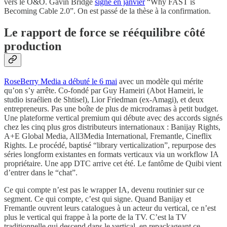
vers le O&O. Gavin Bridge
signe en janvier
“Why FAST is
Becoming Cable 2.0”. On est passé de la thèse à la confirmation.
Le rapport de force se rééquilibre côté
production
RoseBerry Media a débuté le 6 mai
avec un modèle qui mérite
qu’on s’y arrête. Co-fondé par Guy Hameiri (Abot Hameiri, le
studio israélien de Shtisel), Lior Friedman (ex-Amagi), et deux
entrepreneurs. Pas une boîte de plus de microdramas à petit budget.
Une plateforme vertical premium qui débute avec des accords signés
chez les cinq plus gros distributeurs internationaux : Banijay Rights,
A+E Global Media, All3Media International, Fremantle, Cineflix
Rights. Le procédé, baptisé “library verticalization”, repurpose des
séries longform existantes en formats verticaux via un workflow IA
propriétaire. Une app DTC arrive cet été. Le fantôme de Quibi vient
d’entrer dans le “chat”.
Ce qui compte n’est pas le wrapper IA, devenu routinier sur ce
segment. Ce qui compte, c’est qui signe. Quand Banijay et
Fremantle ouvrent leurs catalogues à un acteur du vertical, ce n’est
plus le vertical qui frappe à la porte de la TV. C’est la TV
traditionnelle qui descend dans le vertical, en repackageant ce