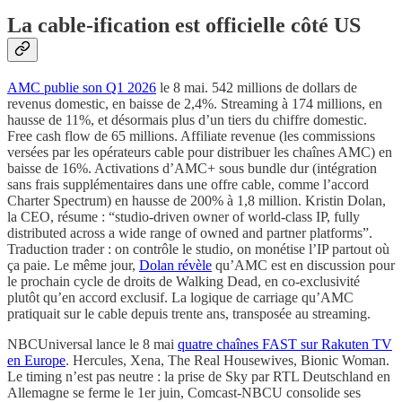
La cable-ification est officielle côté US
AMC publie son Q1 2026
le 8 mai. 542 millions de dollars de
revenus domestic, en baisse de 2,4%. Streaming à 174 millions, en
hausse de 11%, et désormais plus d’un tiers du chiffre domestic.
Free cash flow de 65 millions. Affiliate revenue (les commissions
versées par les opérateurs cable pour distribuer les chaînes AMC) en
baisse de 16%. Activations d’AMC+ sous bundle dur (intégration
sans frais supplémentaires dans une offre cable, comme l’accord
Charter Spectrum) en hausse de 200% à 1,8 million. Kristin Dolan,
la CEO, résume : “studio-driven owner of world-class IP, fully
distributed across a wide range of owned and partner platforms”.
Traduction trader : on contrôle le studio, on monétise l’IP partout où
ça paie. Le même jour,
Dolan révèle
qu’AMC est en discussion pour
le prochain cycle de droits de Walking Dead, en co-exclusivité
plutôt qu’en accord exclusif. La logique de carriage qu’AMC
pratiquait sur le cable depuis trente ans, transposée au streaming.
NBCUniversal lance le 8 mai
quatre chaînes FAST sur Rakuten TV
en Europe
. Hercules, Xena, The Real Housewives, Bionic Woman.
Le timing n’est pas neutre : la prise de Sky par RTL Deutschland en
Allemagne se ferme le 1er juin, Comcast-NBCU consolide ses